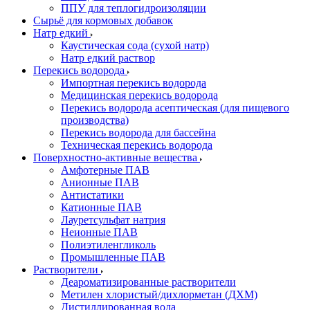
ППУ для теплогидроизоляции
Сырьё для кормовых добавок
Натр едкий
Каустическая сода (сухой натр)
Натр едкий раствор
Перекись водорода
Импортная перекись водорода
Медицинская перекись водорода
Перекись водорода асептическая (для пищевого
производства)
Перекись водорода для бассейна
Техническая перекись водорода
Поверхностно-активные вещества
Амфотерные ПАВ
Анионные ПАВ
Антистатики
Катионные ПАВ
Лауретсульфат натрия
Неионные ПАВ
Полиэтиленгликоль
Промышленные ПАВ
Растворители
Деароматизированные растворители
Метилен хлористый/дихлорметан (ДХМ)
Дистиллированная вода