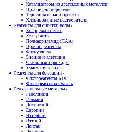
Катализаторы из драгоценных металлов
Прочие растворители
Терпеновые растворители
Хлорированные растворители
Реагенты для очистки воды
Кварцевый песок
Коагулянты
Полиакриламид (ПАА)
Прочие реагенты
Флокулянты
Биоцид и альгицид
Стабилизаторы воды
Умягчители воды
Реагенты для флотации
Флотореагенты БТФ
Флотореагенты Оксаль
Редкоземельные металлы
Гадолиний
Гольмий
Диспрозий
Европий
Иттербий
Иттрий
Лантан
Лютеций