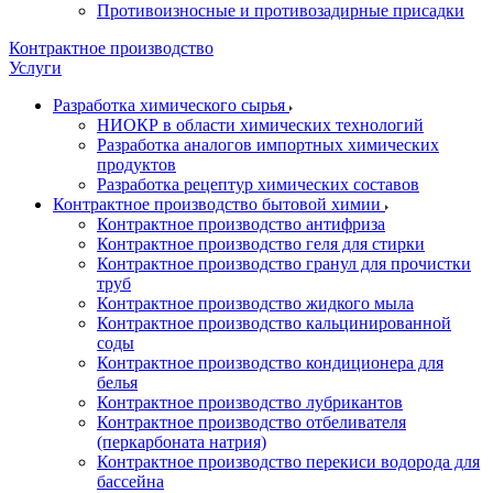
Противоизносные и противозадирные присадки
Контрактное производство
Услуги
Разработка химического сырья
НИОКР в области химических технологий
Разработка аналогов импортных химических
продуктов
Разработка рецептур химических составов
Контрактное производство бытовой химии
Контрактное производство антифриза
Контрактное производство геля для стирки
Контрактное производство гранул для прочистки
труб
Контрактное производство жидкого мыла
Контрактное производство кальцинированной
соды
Контрактное производство кондиционера для
белья
Контрактное производство лубрикантов
Контрактное производство отбеливателя
(перкарбоната натрия)
Контрактное производство перекиси водорода для
бассейна