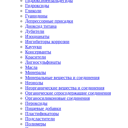
Гидроксибензальдегиды
Гидроксиды
Гликоли
Гуанидины
Депрессорные присадки
Диоксид титана
Дубители
Изоцианаты
Ингибиторы коррозии
Каучуки
Консерванты
Красители
Лигносульфонаты
Масла
Минералы
Минеральные вещества и соединения
Неонолы
Неорганические вещества и соединения
Органические серосодержащие соединения
Органосиликоновые соединения
Пероксиды
Пищевые добавки
Пластификаторы
Подсластители
Полимеры