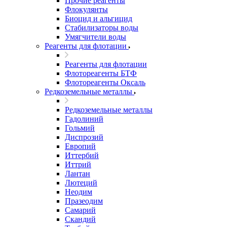
Прочие реагенты
Флокулянты
Биоцид и альгицид
Стабилизаторы воды
Умягчители воды
Реагенты для флотации
Реагенты для флотации
Флотореагенты БТФ
Флотореагенты Оксаль
Редкоземельные металлы
Редкоземельные металлы
Гадолиний
Гольмий
Диспрозий
Европий
Иттербий
Иттрий
Лантан
Лютеций
Неодим
Празеодим
Самарий
Скандий