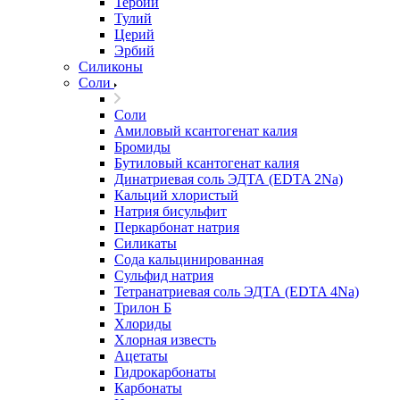
Тербий
Тулий
Церий
Эрбий
Силиконы
Соли
Соли
Амиловый ксантогенат калия
Бромиды
Бутиловый ксантогенат калия
Динатриевая соль ЭДТА (EDTA 2Na)
Кальций хлористый
Натрия бисульфит
Перкарбонат натрия
Силикаты
Сода кальцинированная
Сульфид натрия
Тетранатриевая соль ЭДТА (EDTA 4Na)
Трилон Б
Хлориды
Хлорная известь
Ацетаты
Гидрокарбонаты
Карбонаты