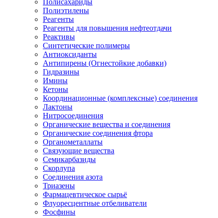
Полисахариды
Полиэтилены
Реагенты
Реагенты для повышения нефтеотдачи
Реактивы
Синтетические полимеры
Антиоксиданты
Антипирены (Огнестойкие добавки)
Гидразины
Имины
Кетоны
Координационные (комплексные) соединения
Лактоны
Нитросоединения
Органические вещества и соединения
Органические соединения фтора
Органометаллаты
Связующие вещества
Семикарбазиды
Скорлупа
Соединения азота
Триазены
Фармацевтическое сырьё
Флуоресцентные отбеливатели
Фосфины