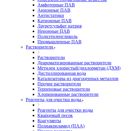
Амфотерные ПАВ
Анионные ПАВ
Антистатики
Катионные ПАВ
Лауретсульфат натрия
Неионные ПАВ
Полиэтиленгликоль
Промышленные ПАВ
Растворители
Растворители
Деароматизированные растворители
Метилен хлористый/дихлорметан (ДХМ)
Дистиллированная вода
Катализаторы из драгоценных металлов
Прочие растворители
Терпеновые растворители
Хлорированные растворители
Реагенты для очистки воды
Реагенты для очистки воды
Кварцевый песок
Коагулянты
Полиакриламид (ПАА)