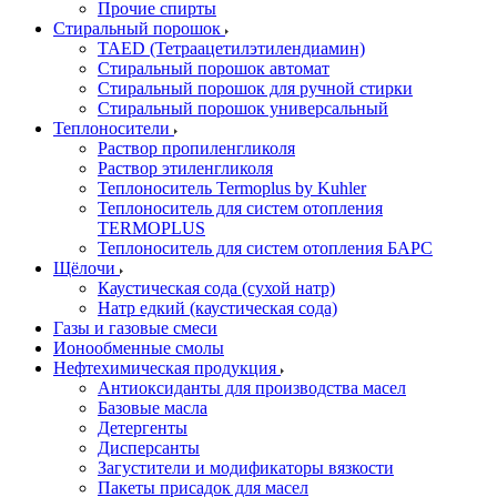
Прочие спирты
Стиральный порошок
TAED (Тетраацетилэтилендиамин)
Стиральный порошок автомат
Стиральный порошок для ручной стирки
Стиральный порошок универсальный
Теплоносители
Раствор пропиленгликоля
Раствор этиленгликоля
Теплоноситель Termoplus by Kuhler
Теплоноситель для систем отопления
TERMOPLUS
Теплоноситель для систем отопления БАРС
Щёлочи
Каустическая сода (сухой натр)
Натр едкий (каустическая сода)
Газы и газовые смеси
Ионообменные смолы
Нефтехимическая продукция
Антиоксиданты для производства масел
Базовые масла
Детергенты
Дисперсанты
Загустители и модификаторы вязкости
Пакеты присадок для масел