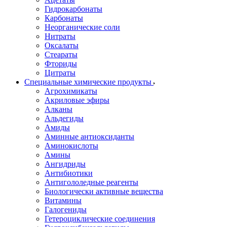
Гидрокарбонаты
Карбонаты
Неорганические соли
Нитраты
Оксалаты
Стеараты
Фториды
Цитраты
Специальные химические продукты
Агрохимикаты
Акриловые эфиры
Алканы
Альдегиды
Амиды
Аминные антиоксиданты
Аминокислоты
Амины
Ангидриды
Антибиотики
Антигололедные реагенты
Биологически активные вещества
Витамины
Галогениды
Гетероциклические соединения