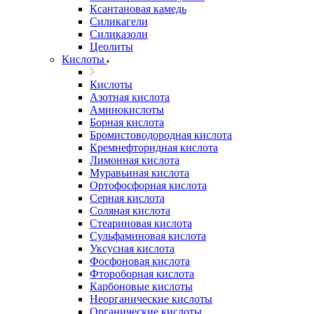
Ксантановая камедь
Силикагели
Силиказоли
Цеолиты
Кислоты
Кислоты
Азотная кислота
Аминокислоты
Борная кислота
Бромистоводородная кислота
Кремнефторидная кислота
Лимонная кислота
Муравьиная кислота
Ортофосфорная кислота
Серная кислота
Соляная кислота
Стеариновая кислота
Сульфаминовая кислота
Уксусная кислота
Фосфоновая кислота
Фтороборная кислота
Карбоновые кислоты
Неорганические кислоты
Органические кислоты