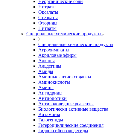
Неорганические соли
Нитраты
Оксалаты
Стеараты
Фториды
Цитраты
Специальные химические продукты
Специальные химические продукты
Агрохимикаты
Акриловые эфиры
Алканы
Альдегиды
Амиды
Аминные антиоксиданты
Аминокислоты
Амины
Ангидриды
Антибиотики
Антигололедные реагенты
Биологически активные вещества
Витамины
Галогениды
Гетероциклические соединения
Гидроксибензальдегиды