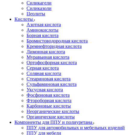
Силикагели
Силиказоли
Цеолиты
Кислоты
Азотная кислота
Аминокислоты
Борная кислота
Бромистоводородная кислота
Кремнефторидная кислота
Лимонная кислота
Муравьиная кислота
Ортофосфорная кислота
Серная кислота
Соляная кислота
Стеариновая кислота
Сульфаминовая кислота
Уксусная кислота
Фосфоновая кислота
Фтороборная кислота
Карбоновые кислоты
Неорганические кислоты
Органические кислоты
Компоненты для ППУ и полиуретана
ППУ для автомобильных и мебельных изделий
ППУ для мебели