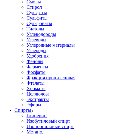
Смолы
Стирол
Сульфаты
Сульфиты
Сульфонаты
Тиазолы
Углеводороды
Углеводы
Углеродные материалы
Углероды
Удобрения
Фенолы
Ферменты
Фосфаты
Фракция пропиленовая
Фталаты
Хроматы
Целлюлоза
Экстракты
Эфиры
Спирты
Глицерин
Изобутиловый спирт
Изопропиловый спирт
Метанол