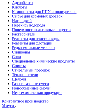
Адсорбенты
Кислоты
Компоненты для ППУ и полиуретана
Сырьё для кормовых добавок
Натр едкий
Перекись водорода
Поверхностно-активные вещества
Растворители
Реагенты для очистки воды
Реагенты для флотации
Редкоземельные металлы
Силиконы
Соли
Специальные химические продукты
Спирты
Стиральный порошок
Теплоносители
Щёлочи
Газы и газовые смеси
Ионообменные смолы
Нефтехимическая продукция
Контрактное производство
Услуги