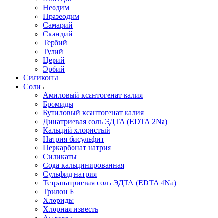
Неодим
Празеодим
Самарий
Скандий
Тербий
Тулий
Церий
Эрбий
Силиконы
Соли
Амиловый ксантогенат калия
Бромиды
Бутиловый ксантогенат калия
Динатриевая соль ЭДТА (EDTA 2Na)
Кальций хлористый
Натрия бисульфит
Перкарбонат натрия
Силикаты
Сода кальцинированная
Сульфид натрия
Тетранатриевая соль ЭДТА (EDTA 4Na)
Трилон Б
Хлориды
Хлорная известь
Ацетаты