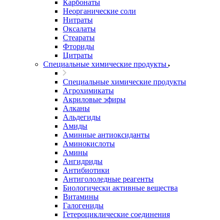
Карбонаты
Неорганические соли
Нитраты
Оксалаты
Стеараты
Фториды
Цитраты
Специальные химические продукты
Специальные химические продукты
Агрохимикаты
Акриловые эфиры
Алканы
Альдегиды
Амиды
Аминные антиоксиданты
Аминокислоты
Амины
Ангидриды
Антибиотики
Антигололедные реагенты
Биологически активные вещества
Витамины
Галогениды
Гетероциклические соединения