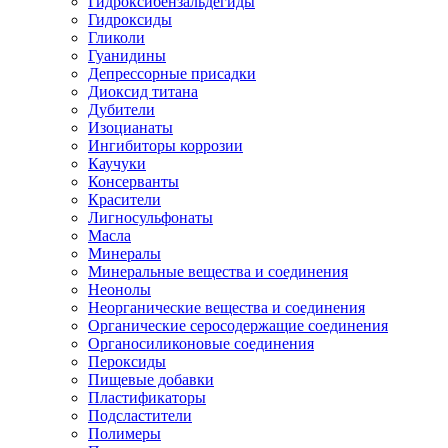
Гидроксибензальдегиды
Гидроксиды
Гликоли
Гуанидины
Депрессорные присадки
Диоксид титана
Дубители
Изоцианаты
Ингибиторы коррозии
Каучуки
Консерванты
Красители
Лигносульфонаты
Масла
Минералы
Минеральные вещества и соединения
Неонолы
Неорганические вещества и соединения
Органические серосодержащие соединения
Органосиликоновые соединения
Пероксиды
Пищевые добавки
Пластификаторы
Подсластители
Полимеры