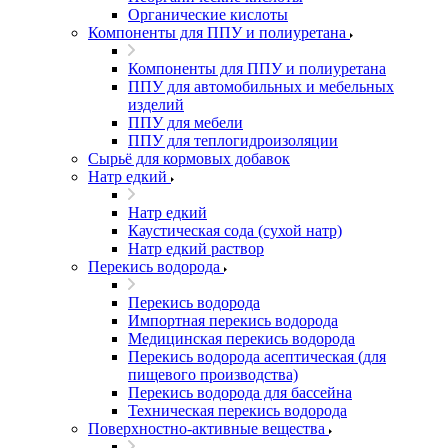
Органические кислоты
Компоненты для ППУ и полиуретана
Компоненты для ППУ и полиуретана
ППУ для автомобильных и мебельных
изделий
ППУ для мебели
ППУ для теплогидроизоляции
Сырьё для кормовых добавок
Натр едкий
Натр едкий
Каустическая сода (сухой натр)
Натр едкий раствор
Перекись водорода
Перекись водорода
Импортная перекись водорода
Медицинская перекись водорода
Перекись водорода асептическая (для
пищевого производства)
Перекись водорода для бассейна
Техническая перекись водорода
Поверхностно-активные вещества