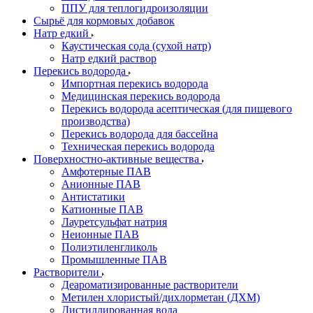
ППУ для теплогидроизоляции
Сырьё для кормовых добавок
Натр едкий
Каустическая сода (сухой натр)
Натр едкий раствор
Перекись водорода
Импортная перекись водорода
Медицинская перекись водорода
Перекись водорода асептическая (для пищевого
производства)
Перекись водорода для бассейна
Техническая перекись водорода
Поверхностно-активные вещества
Амфотерные ПАВ
Анионные ПАВ
Антистатики
Катионные ПАВ
Лауретсульфат натрия
Неионные ПАВ
Полиэтиленгликоль
Промышленные ПАВ
Растворители
Деароматизированные растворители
Метилен хлористый/дихлорметан (ДХМ)
Дистиллированная вода