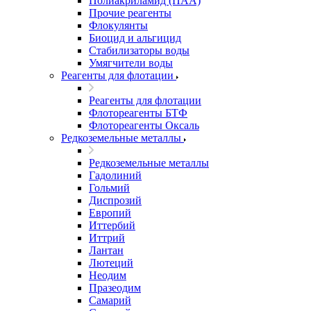
Полиакриламид (ПАА)
Прочие реагенты
Флокулянты
Биоцид и альгицид
Стабилизаторы воды
Умягчители воды
Реагенты для флотации
Реагенты для флотации
Флотореагенты БТФ
Флотореагенты Оксаль
Редкоземельные металлы
Редкоземельные металлы
Гадолиний
Гольмий
Диспрозий
Европий
Иттербий
Иттрий
Лантан
Лютеций
Неодим
Празеодим
Самарий