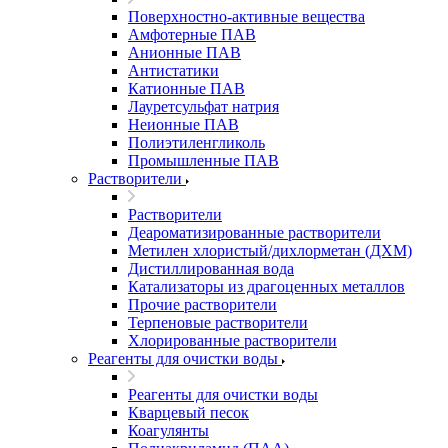
Поверхностно-активные вещества
Амфотерные ПАВ
Анионные ПАВ
Антистатики
Катионные ПАВ
Лауретсульфат натрия
Неионные ПАВ
Полиэтиленгликоль
Промышленные ПАВ
Растворители
Растворители
Деароматизированные растворители
Метилен хлористый/дихлорметан (ДХМ)
Дистиллированная вода
Катализаторы из драгоценных металлов
Прочие растворители
Терпеновые растворители
Хлорированные растворители
Реагенты для очистки воды
Реагенты для очистки воды
Кварцевый песок
Коагулянты