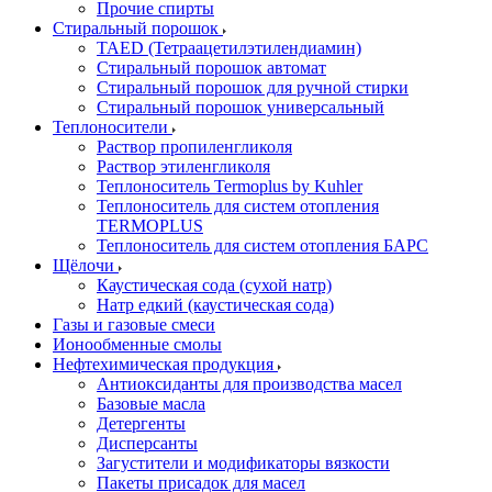
Прочие спирты
Стиральный порошок
TAED (Тетраацетилэтилендиамин)
Стиральный порошок автомат
Стиральный порошок для ручной стирки
Стиральный порошок универсальный
Теплоносители
Раствор пропиленгликоля
Раствор этиленгликоля
Теплоноситель Termoplus by Kuhler
Теплоноситель для систем отопления
TERMOPLUS
Теплоноситель для систем отопления БАРС
Щёлочи
Каустическая сода (сухой натр)
Натр едкий (каустическая сода)
Газы и газовые смеси
Ионообменные смолы
Нефтехимическая продукция
Антиоксиданты для производства масел
Базовые масла
Детергенты
Дисперсанты
Загустители и модификаторы вязкости
Пакеты присадок для масел