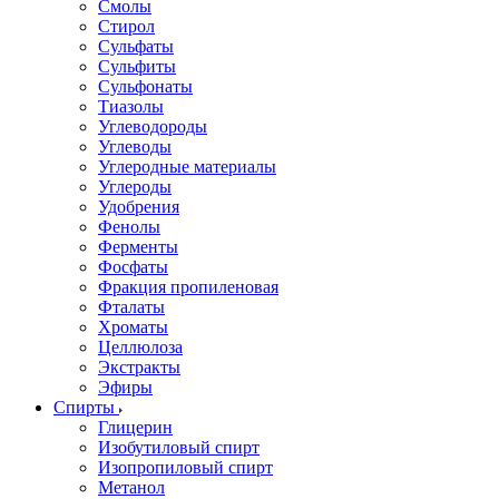
Смолы
Стирол
Сульфаты
Сульфиты
Сульфонаты
Тиазолы
Углеводороды
Углеводы
Углеродные материалы
Углероды
Удобрения
Фенолы
Ферменты
Фосфаты
Фракция пропиленовая
Фталаты
Хроматы
Целлюлоза
Экстракты
Эфиры
Спирты
Глицерин
Изобутиловый спирт
Изопропиловый спирт
Метанол