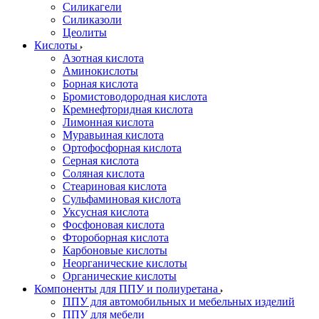
Силикагели
Силиказоли
Цеолиты
Кислоты
Азотная кислота
Аминокислоты
Борная кислота
Бромистоводородная кислота
Кремнефторидная кислота
Лимонная кислота
Муравьиная кислота
Ортофосфорная кислота
Серная кислота
Соляная кислота
Стеариновая кислота
Сульфаминовая кислота
Уксусная кислота
Фосфоновая кислота
Фтороборная кислота
Карбоновые кислоты
Неорганические кислоты
Органические кислоты
Компоненты для ППУ и полиуретана
ППУ для автомобильных и мебельных изделий
ППУ для мебели