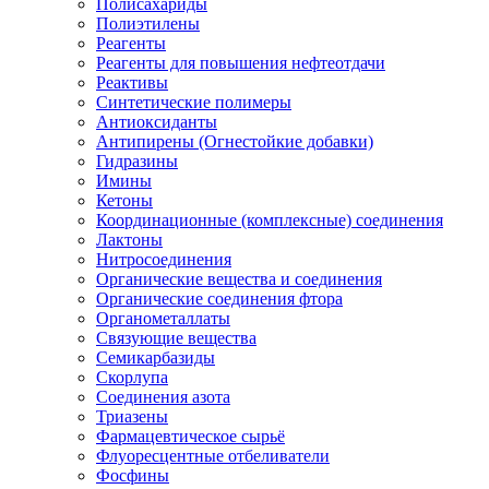
Полисахариды
Полиэтилены
Реагенты
Реагенты для повышения нефтеотдачи
Реактивы
Синтетические полимеры
Антиоксиданты
Антипирены (Огнестойкие добавки)
Гидразины
Имины
Кетоны
Координационные (комплексные) соединения
Лактоны
Нитросоединения
Органические вещества и соединения
Органические соединения фтора
Органометаллаты
Связующие вещества
Семикарбазиды
Скорлупа
Соединения азота
Триазены
Фармацевтическое сырьё
Флуоресцентные отбеливатели
Фосфины