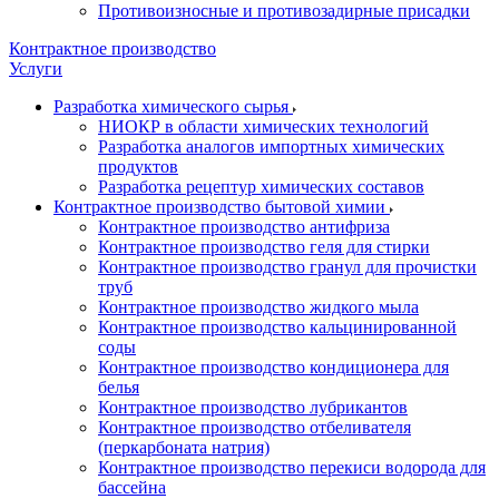
Противоизносные и противозадирные присадки
Контрактное производство
Услуги
Разработка химического сырья
НИОКР в области химических технологий
Разработка аналогов импортных химических
продуктов
Разработка рецептур химических составов
Контрактное производство бытовой химии
Контрактное производство антифриза
Контрактное производство геля для стирки
Контрактное производство гранул для прочистки
труб
Контрактное производство жидкого мыла
Контрактное производство кальцинированной
соды
Контрактное производство кондиционера для
белья
Контрактное производство лубрикантов
Контрактное производство отбеливателя
(перкарбоната натрия)
Контрактное производство перекиси водорода для
бассейна