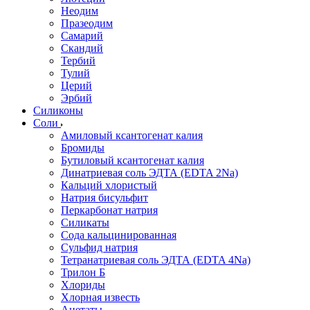
Неодим
Празеодим
Самарий
Скандий
Тербий
Тулий
Церий
Эрбий
Силиконы
Соли
Амиловый ксантогенат калия
Бромиды
Бутиловый ксантогенат калия
Динатриевая соль ЭДТА (EDTA 2Na)
Кальций хлористый
Натрия бисульфит
Перкарбонат натрия
Силикаты
Сода кальцинированная
Сульфид натрия
Тетранатриевая соль ЭДТА (EDTA 4Na)
Трилон Б
Хлориды
Хлорная известь
Ацетаты