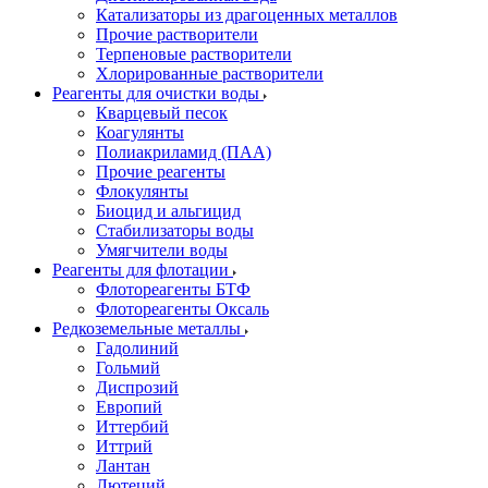
Катализаторы из драгоценных металлов
Прочие растворители
Терпеновые растворители
Хлорированные растворители
Реагенты для очистки воды
Кварцевый песок
Коагулянты
Полиакриламид (ПАА)
Прочие реагенты
Флокулянты
Биоцид и альгицид
Стабилизаторы воды
Умягчители воды
Реагенты для флотации
Флотореагенты БТФ
Флотореагенты Оксаль
Редкоземельные металлы
Гадолиний
Гольмий
Диспрозий
Европий
Иттербий
Иттрий
Лантан
Лютеций