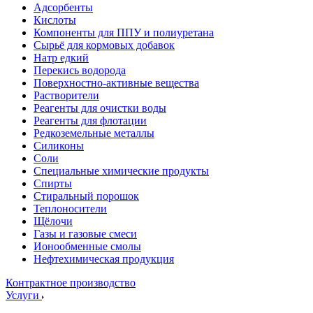
Адсорбенты
Кислоты
Компоненты для ППУ и полиуретана
Сырьё для кормовых добавок
Натр едкий
Перекись водорода
Поверхностно-активные вещества
Растворители
Реагенты для очистки воды
Реагенты для флотации
Редкоземельные металлы
Силиконы
Соли
Специальные химические продукты
Спирты
Стиральный порошок
Теплоносители
Щёлочи
Газы и газовые смеси
Ионообменные смолы
Нефтехимическая продукция
Контрактное производство
Услуги