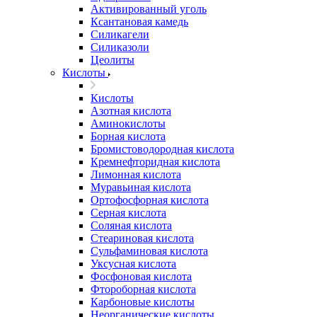
Активированный уголь
Ксантановая камедь
Силикагели
Силиказоли
Цеолиты
Кислоты
Кислоты
Азотная кислота
Аминокислоты
Борная кислота
Бромистоводородная кислота
Кремнефторидная кислота
Лимонная кислота
Муравьиная кислота
Ортофосфорная кислота
Серная кислота
Соляная кислота
Стеариновая кислота
Сульфаминовая кислота
Уксусная кислота
Фосфоновая кислота
Фтороборная кислота
Карбоновые кислоты
Неорганические кислоты