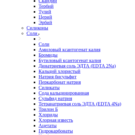
Скандий
Тербий
Тулий
Церий
Эрбий
Силиконы
Соли
Соли
Амиловый ксантогенат калия
Бромиды
Бутиловый ксантогенат калия
Динатриевая соль ЭДТА (EDTA 2Na)
Кальций хлористый
Натрия бисульфит
Перкарбонат натрия
Силикаты
Сода кальцинированная
Сульфид натрия
Тетранатриевая соль ЭДТА (EDTA 4Na)
Трилон Б
Хлориды
Хлорная известь
Ацетаты
Гидрокарбонаты