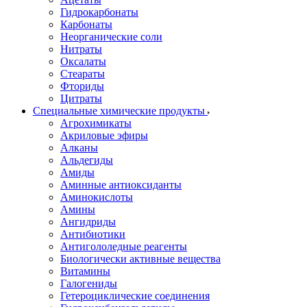
Гидрокарбонаты
Карбонаты
Неорганические соли
Нитраты
Оксалаты
Стеараты
Фториды
Цитраты
Специальные химические продукты
Агрохимикаты
Акриловые эфиры
Алканы
Альдегиды
Амиды
Аминные антиоксиданты
Аминокислоты
Амины
Ангидриды
Антибиотики
Антигололедные реагенты
Биологически активные вещества
Витамины
Галогениды
Гетероциклические соединения