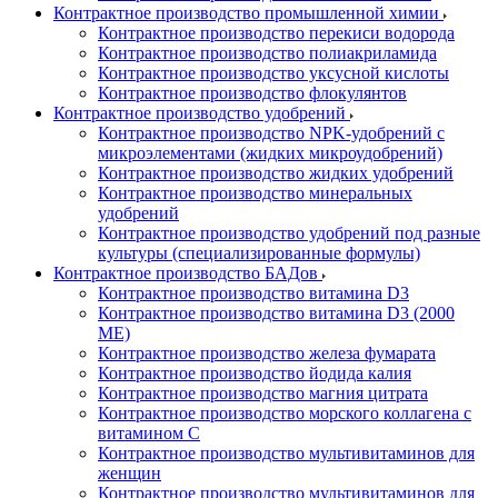
Контрактное производство промышленной химии
Контрактное производство перекиси водорода
Контрактное производство полиакриламида
Контрактное производство уксусной кислоты
Контрактное производство флокулянтов
Контрактное производство удобрений
Контрактное производство NPK-удобрений с
микроэлементами (жидких микроудобрений)
Контрактное производство жидких удобрений
Контрактное производство минеральных
удобрений
Контрактное производство удобрений под разные
культуры (специализированные формулы)
Контрактное производство БАДов
Контрактное производство витамина D3
Контрактное производство витамина D3 (2000
МЕ)
Контрактное производство железа фумарата
Контрактное производство йодида калия
Контрактное производство магния цитрата
Контрактное производство морского коллагена с
витамином С
Контрактное производство мультивитаминов для
женщин
Контрактное производство мультивитаминов для