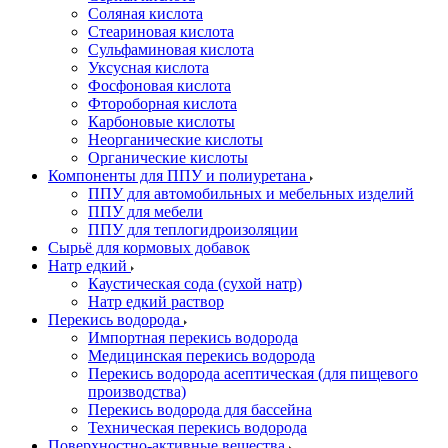
Соляная кислота
Стеариновая кислота
Сульфаминовая кислота
Уксусная кислота
Фосфоновая кислота
Фтороборная кислота
Карбоновые кислоты
Неорганические кислоты
Органические кислоты
Компоненты для ППУ и полиуретана
ППУ для автомобильных и мебельных изделий
ППУ для мебели
ППУ для теплогидроизоляции
Сырьё для кормовых добавок
Натр едкий
Каустическая сода (сухой натр)
Натр едкий раствор
Перекись водорода
Импортная перекись водорода
Медицинская перекись водорода
Перекись водорода асептическая (для пищевого
производства)
Перекись водорода для бассейна
Техническая перекись водорода
Поверхностно-активные вещества