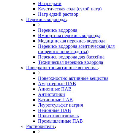
Натр едкий
Каустическая сода (сухой натр)
Натр едкий раствор
Перекись водорода
Перекись водорода
Импортная перекись водорода
Медицинская перекись водорода
Перекись водорода асептическая (для
пищевого производства)
Перекись водорода для бассейна
Техническая перекись водорода
Поверхностно-активные вещества
Поверхностно-активные вещества
Амфотерные ПАВ
Анионные ПАВ
Антистатики
Катионные ПАВ
Лауретсульфат натрия
Неионные ПАВ
Полиэтиленгликоль
Промышленные ПАВ
Растворители