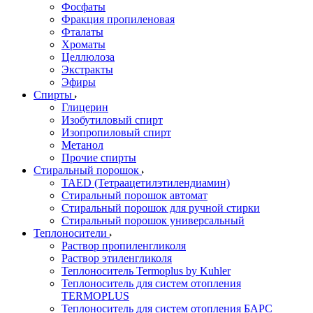
Фосфаты
Фракция пропиленовая
Фталаты
Хроматы
Целлюлоза
Экстракты
Эфиры
Спирты
Глицерин
Изобутиловый спирт
Изопропиловый спирт
Метанол
Прочие спирты
Стиральный порошок
TAED (Тетраацетилэтилендиамин)
Стиральный порошок автомат
Стиральный порошок для ручной стирки
Стиральный порошок универсальный
Теплоносители
Раствор пропиленгликоля
Раствор этиленгликоля
Теплоноситель Termoplus by Kuhler
Теплоноситель для систем отопления
TERMOPLUS
Теплоноситель для систем отопления БАРС