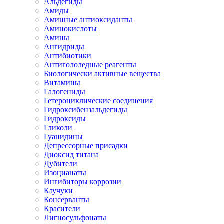
Альдегиды
Амиды
Аминные антиоксиданты
Аминокислоты
Амины
Ангидриды
Антибиотики
Антигололедные реагенты
Биологически активные вещества
Витамины
Галогениды
Гетероциклические соединения
Гидроксибензальдегиды
Гидроксиды
Гликоли
Гуанидины
Депрессорные присадки
Диоксид титана
Дубители
Изоцианаты
Ингибиторы коррозии
Каучуки
Консерванты
Красители
Лигносульфонаты