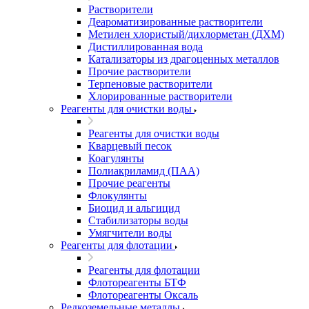
Растворители
Деароматизированные растворители
Метилен хлористый/дихлорметан (ДХМ)
Дистиллированная вода
Катализаторы из драгоценных металлов
Прочие растворители
Терпеновые растворители
Хлорированные растворители
Реагенты для очистки воды
Реагенты для очистки воды
Кварцевый песок
Коагулянты
Полиакриламид (ПАА)
Прочие реагенты
Флокулянты
Биоцид и альгицид
Стабилизаторы воды
Умягчители воды
Реагенты для флотации
Реагенты для флотации
Флотореагенты БТФ
Флотореагенты Оксаль
Редкоземельные металлы