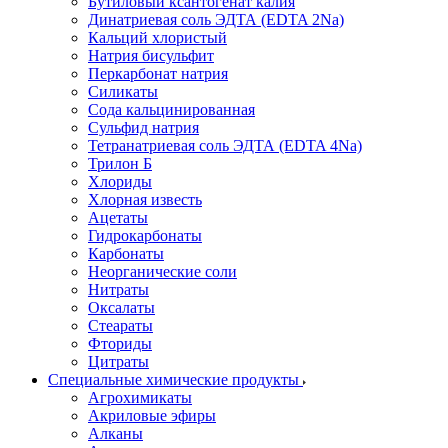
Бутиловый ксантогенат калия
Динатриевая соль ЭДТА (EDTA 2Na)
Кальций хлористый
Натрия бисульфит
Перкарбонат натрия
Силикаты
Сода кальцинированная
Сульфид натрия
Тетранатриевая соль ЭДТА (EDTA 4Na)
Трилон Б
Хлориды
Хлорная известь
Ацетаты
Гидрокарбонаты
Карбонаты
Неорганические соли
Нитраты
Оксалаты
Стеараты
Фториды
Цитраты
Специальные химические продукты
Агрохимикаты
Акриловые эфиры
Алканы