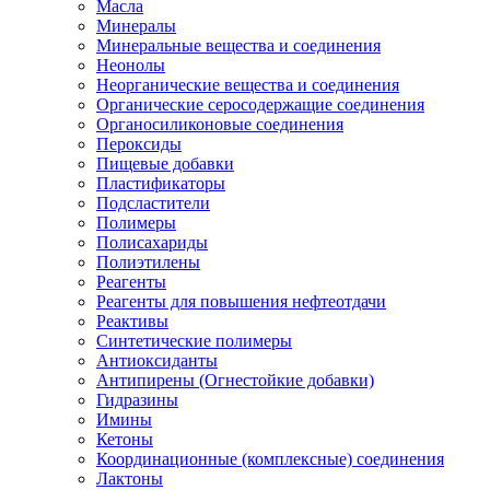
Масла
Минералы
Минеральные вещества и соединения
Неонолы
Неорганические вещества и соединения
Органические серосодержащие соединения
Органосиликоновые соединения
Пероксиды
Пищевые добавки
Пластификаторы
Подсластители
Полимеры
Полисахариды
Полиэтилены
Реагенты
Реагенты для повышения нефтеотдачи
Реактивы
Синтетические полимеры
Антиоксиданты
Антипирены (Огнестойкие добавки)
Гидразины
Имины
Кетоны
Координационные (комплексные) соединения
Лактоны