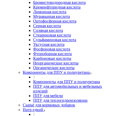
Бромистоводородная кислота
Кремнефторидная кислота
Лимонная кислота
Муравьиная кислота
Ортофосфорная кислота
Серная кислота
Соляная кислота
Стеариновая кислота
Сульфаминовая кислота
Уксусная кислота
Фосфоновая кислота
Фтороборная кислота
Карбоновые кислоты
Неорганические кислоты
Органические кислоты
Компоненты для ППУ и полиуретана
Компоненты для ППУ и полиуретана
ППУ для автомобильных и мебельных
изделий
ППУ для мебели
ППУ для теплогидроизоляции
Сырьё для кормовых добавок
Натр едкий