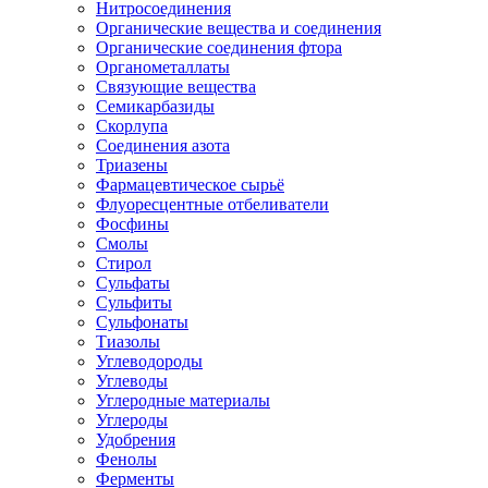
Нитросоединения
Органические вещества и соединения
Органические соединения фтора
Органометаллаты
Связующие вещества
Семикарбазиды
Скорлупа
Соединения азота
Триазены
Фармацевтическое сырьё
Флуоресцентные отбеливатели
Фосфины
Смолы
Стирол
Сульфаты
Сульфиты
Сульфонаты
Тиазолы
Углеводороды
Углеводы
Углеродные материалы
Углероды
Удобрения
Фенолы
Ферменты