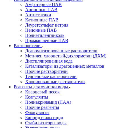
Амфотерные ПАВ
Анионные ПАВ
Антистатики
Катионные ПАВ
Лауретсульфат натрия
Неионные ПАВ
Полиэтиленгликоль
Промышленные ПАВ
Растворители
Деароматизированные растворители
Метилен хлористый/дихлорметан (ДХМ)
Дистиллированная вода
Катализаторы из драгоценных металлов
Прочие растворители
Терпеновые растворители
Хлорированные растворители
Реагенты для очистки воды
Кварцевый песок
Коагулянты
Полиакриламид (ПАА)
Прочие реагенты
Флокулянты
Биоцид и альгицид
Стабилизаторы воды
Умягчители воды