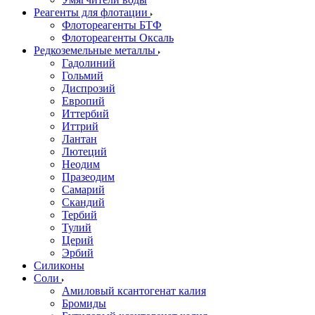
Реагенты для флотации
Флотореагенты БТФ
Флотореагенты Оксаль
Редкоземельные металлы
Гадолиний
Гольмий
Диспрозий
Европий
Иттербий
Иттрий
Лантан
Лютеций
Неодим
Празеодим
Самарий
Скандий
Тербий
Тулий
Церий
Эрбий
Силиконы
Соли
Амиловый ксантогенат калия
Бромиды