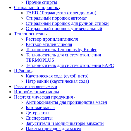
Прочие спирты
Стиральный порошок
TAED (Тетраацетилэтилендиамин)
Стиральный порошок автомат
Стиральный порошок для ручной стирки
Стиральный порошок универсальный
Теплоносители
Раствор пропиленгликоля
Раствор этиленгликоля
Теплоноситель Termoplus by Kuhler
Теплоноситель для систем отопления
TERMOPLUS
Теплоноситель для систем отопления БАРС
Щёлочи
Каустическая сода (сухой натр)
Натр едкий (каустическая сода)
Газы и газовые смеси
Ионообменные смолы
Нефтехимическая продукция
Антиоксиданты для производства масел
Базовые масла
Детергенты
Дисперсанты
Загустители и модификаторы вязкости
Пакеты присадок для масел