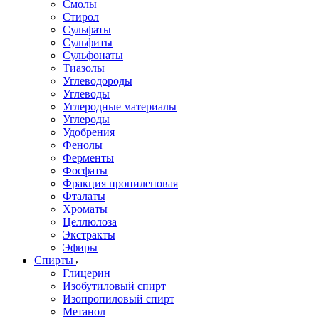
Смолы
Стирол
Сульфаты
Сульфиты
Сульфонаты
Тиазолы
Углеводороды
Углеводы
Углеродные материалы
Углероды
Удобрения
Фенолы
Ферменты
Фосфаты
Фракция пропиленовая
Фталаты
Хроматы
Целлюлоза
Экстракты
Эфиры
Спирты
Глицерин
Изобутиловый спирт
Изопропиловый спирт
Метанол