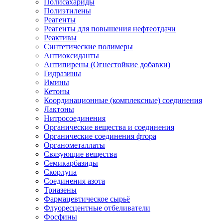
Полисахариды
Полиэтилены
Реагенты
Реагенты для повышения нефтеотдачи
Реактивы
Синтетические полимеры
Антиоксиданты
Антипирены (Огнестойкие добавки)
Гидразины
Имины
Кетоны
Координационные (комплексные) соединения
Лактоны
Нитросоединения
Органические вещества и соединения
Органические соединения фтора
Органометаллаты
Связующие вещества
Семикарбазиды
Скорлупа
Соединения азота
Триазены
Фармацевтическое сырьё
Флуоресцентные отбеливатели
Фосфины