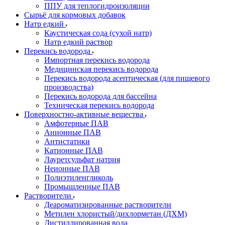
ППУ для теплогидроизоляции
Сырьё для кормовых добавок
Натр едкий
Каустическая сода (сухой натр)
Натр едкий раствор
Перекись водорода
Импортная перекись водорода
Медицинская перекись водорода
Перекись водорода асептическая (для пищевого
производства)
Перекись водорода для бассейна
Техническая перекись водорода
Поверхностно-активные вещества
Амфотерные ПАВ
Анионные ПАВ
Антистатики
Катионные ПАВ
Лауретсульфат натрия
Неионные ПАВ
Полиэтиленгликоль
Промышленные ПАВ
Растворители
Деароматизированные растворители
Метилен хлористый/дихлорметан (ДХМ)
Дистиллированная вода