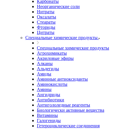
Карбонаты
Неорганические соли
Нитраты
Оксалаты
Стеараты
Фториды
Цитраты
Специальные химические продукты
Специальные химические продукты
Агрохимикаты
Акриловые эфиры
Алканы
Альдегиды
Амиды
Аминные антиоксиданты
Аминокислоты
Амины
Ангидриды
Антибиотики
Антигололедные реагенты
Биологически активные вещества
Витамины
Галогениды
Гетероциклические соединения