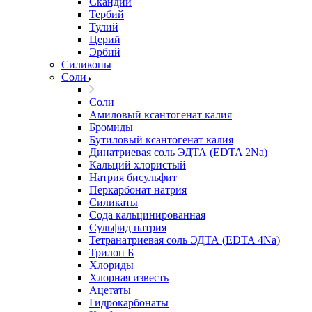
Скандий
Тербий
Тулий
Церий
Эрбий
Силиконы
Соли
Соли
Амиловый ксантогенат калия
Бромиды
Бутиловый ксантогенат калия
Динатриевая соль ЭДТА (EDTA 2Na)
Кальций хлористый
Натрия бисульфит
Перкарбонат натрия
Силикаты
Сода кальцинированная
Сульфид натрия
Тетранатриевая соль ЭДТА (EDTA 4Na)
Трилон Б
Хлориды
Хлорная известь
Ацетаты
Гидрокарбонаты