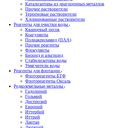
Катализаторы из драгоценных металлов
Прочие растворители
Терпеновые растворители
Хлорированные растворители
Реагенты для очистки воды
Кварцевый песок
Коагулянты
Полиакриламид (ПАА)
Прочие реагенты
Флокулянты
Биоцид и альгицид
Стабилизаторы воды
Умягчители воды
Реагенты для флотации
Флотореагенты БТФ
Флотореагенты Оксаль
Редкоземельные металлы
Гадолиний
Гольмий
Диспрозий
Европий
Иттербий
Иттрий
Лантан
Лютеций