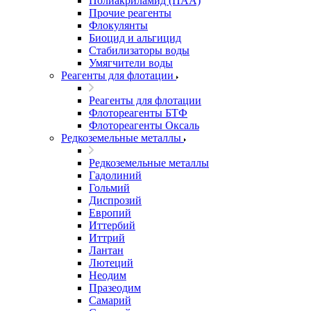
Полиакриламид (ПАА)
Прочие реагенты
Флокулянты
Биоцид и альгицид
Стабилизаторы воды
Умягчители воды
Реагенты для флотации
Реагенты для флотации
Флотореагенты БТФ
Флотореагенты Оксаль
Редкоземельные металлы
Редкоземельные металлы
Гадолиний
Гольмий
Диспрозий
Европий
Иттербий
Иттрий
Лантан
Лютеций
Неодим
Празеодим
Самарий