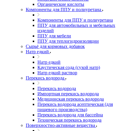
Органические кислоты
Компоненты для ППУ и полиуретана
Компоненты для ППУ и полиуретана
ППУ для автомобильных и мебельных
изделий
ППУ для мебели
ППУ для теплогидроизоляции
Сырьё для кормовых добавок
Натр едкий
Натр едкий
Каустическая сода (сухой натр)
Натр едкий раствор
Перекись водорода
Перекись водорода
Импортная перекись водорода
Медицинская перекись водорода
Перекись водорода асептическая (для
пищевого производства)
Перекись водорода для бассейна
Техническая перекись водорода
Поверхностно-активные вещества