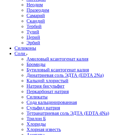
Неодим
Празеодим
Самарий
Скандий
Тербий
Тулий
Церий
Эрбий
Силиконы
Соли
Амиловый ксантогенат калия
Бромиды
Бутиловый ксантогенат калия
Динатриевая соль ЭДТА (EDTA 2Na)
Кальций хлористый
Натрия бисульфит
Перкарбонат натрия
Силикаты
Сода кальцинированная
Сульфид натрия
Тетранатриевая соль ЭДТА (EDTA 4Na)
Трилон Б
Хлориды
Хлорная известь
Ацетаты