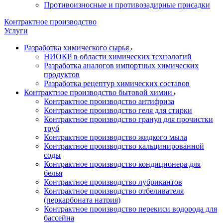
Противоизносные и противозадирные присадки
Контрактное производство
Услуги
Разработка химического сырья
НИОКР в области химических технологий
Разработка аналогов импортных химических
продуктов
Разработка рецептур химических составов
Контрактное производство бытовой химии
Контрактное производство антифриза
Контрактное производство геля для стирки
Контрактное производство гранул для прочистки
труб
Контрактное производство жидкого мыла
Контрактное производство кальцинированной
соды
Контрактное производство кондиционера для
белья
Контрактное производство лубрикантов
Контрактное производство отбеливателя
(перкарбоната натрия)
Контрактное производство перекиси водорода для
бассейна