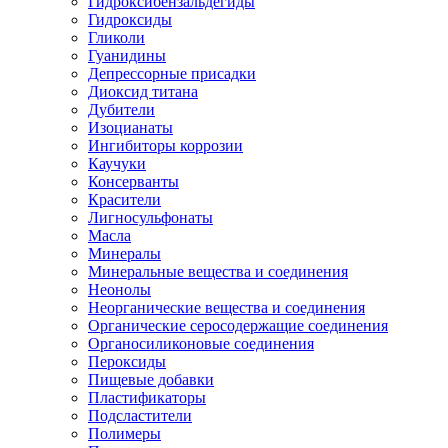
Гидроксибензальдегиды
Гидроксиды
Гликоли
Гуанидины
Депрессорные присадки
Диоксид титана
Дубители
Изоцианаты
Ингибиторы коррозии
Каучуки
Консерванты
Красители
Лигносульфонаты
Масла
Минералы
Минеральные вещества и соединения
Неонолы
Неорганические вещества и соединения
Органические серосодержащие соединения
Органосиликоновые соединения
Пероксиды
Пищевые добавки
Пластификаторы
Подсластители
Полимеры