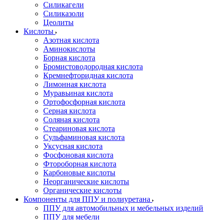
Силикагели
Силиказоли
Цеолиты
Кислоты
Азотная кислота
Аминокислоты
Борная кислота
Бромистоводородная кислота
Кремнефторидная кислота
Лимонная кислота
Муравьиная кислота
Ортофосфорная кислота
Серная кислота
Соляная кислота
Стеариновая кислота
Сульфаминовая кислота
Уксусная кислота
Фосфоновая кислота
Фтороборная кислота
Карбоновые кислоты
Неорганические кислоты
Органические кислоты
Компоненты для ППУ и полиуретана
ППУ для автомобильных и мебельных изделий
ППУ для мебели