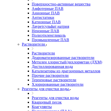
Поверхностно-активные вещества
Амфотерные ПАВ
Анионные ПАВ
Антистатики
Катионные ПАВ
Лауретсульфат натрия
Неионные ПАВ
Полиэтиленгликоль
Промышленные ПАВ
Растворители
Растворители
Деароматизированные растворители
Метилен хлористый/дихлорметан (ДХМ)
Дистиллированная вода
Катализаторы из драгоценных металлов
Прочие растворители
Терпеновые растворители
Хлорированные растворители
Реагенты для очистки воды
Реагенты для очистки воды
Кварцевый песок
Коагулянты