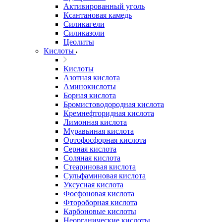
Активированный уголь
Ксантановая камедь
Силикагели
Силиказоли
Цеолиты
Кислоты
Кислоты
Азотная кислота
Аминокислоты
Борная кислота
Бромистоводородная кислота
Кремнефторидная кислота
Лимонная кислота
Муравьиная кислота
Ортофосфорная кислота
Серная кислота
Соляная кислота
Стеариновая кислота
Сульфаминовая кислота
Уксусная кислота
Фосфоновая кислота
Фтороборная кислота
Карбоновые кислоты
Неорганические кислоты