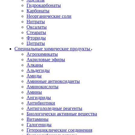
Гидрокарбонаты
Карбонаты
Неорганические соли
Нитраты
Оксалаты
Стеараты
Фториды
Цитраты
Специальные химические продукты
Агрохимикаты
Акриловые эфиры
Алканы
Альдегиды
Амиды
Аминные антиоксиданты
Аминокислоты
Амины
Ангидриды
Антибиотики
Антигололедные реагенты
Биологически активные вещества
Витамины
Галогениды
Гетероциклические соединения