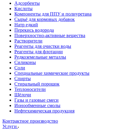
Адсорбенты
Кислоты
Компоненты для ППУ и полиуретана
Сырьё для кормовых добавок
Натр едкий
Перекись водорода
Поверхностно-активные вещества
Растворители
Реагенты для очистки воды
Реагенты для флотации
Редкоземельные металлы
Силиконы
Соли
Специальные химические продукты
Спирты
Стиральный порошок
Теплоносители
Щёлочи
Газы и газовые смеси
Ионообменные смолы
Нефтехимическая продукция
Контрактное производство
Услуги