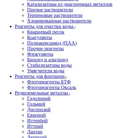
Катализаторы из драгоценных металлов
Прочие растворители
Терпеновые растворители
Хлорированные растворители
Реагенты для очистки воды
Кварцевый песок
Коагулянты
Полиакриламид (ПАА)
Прочие реагенты
Флокулянты
Биоцид и альгицид
Стабилизаторы воды
Умягчители воды
Реагенты для флотации
Флотореагенты БТФ
Флотореагенты Оксаль
Редкоземельные металлы
Гадолиний
Гольмий
Диспрозий
Европий
Иттербий
Иттрий
Лантан
Лютеций