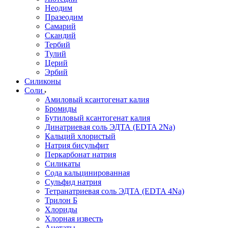
Неодим
Празеодим
Самарий
Скандий
Тербий
Тулий
Церий
Эрбий
Силиконы
Соли
Амиловый ксантогенат калия
Бромиды
Бутиловый ксантогенат калия
Динатриевая соль ЭДТА (EDTA 2Na)
Кальций хлористый
Натрия бисульфит
Перкарбонат натрия
Силикаты
Сода кальцинированная
Сульфид натрия
Тетранатриевая соль ЭДТА (EDTA 4Na)
Трилон Б
Хлориды
Хлорная известь
Ацетаты