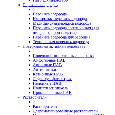
Натр едкий раствор
Перекись водорода
Перекись водорода
Импортная перекись водорода
Медицинская перекись водорода
Перекись водорода асептическая (для
пищевого производства)
Перекись водорода для бассейна
Техническая перекись водорода
Поверхностно-активные вещества
Поверхностно-активные вещества
Амфотерные ПАВ
Анионные ПАВ
Антистатики
Катионные ПАВ
Лауретсульфат натрия
Неионные ПАВ
Полиэтиленгликоль
Промышленные ПАВ
Растворители
Растворители
Деароматизированные растворители