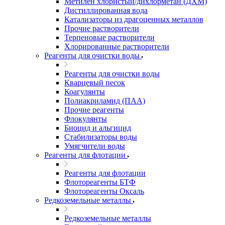
Метилен хлористый/дихлорметан (ДХМ)
Дистиллированная вода
Катализаторы из драгоценных металлов
Прочие растворители
Терпеновые растворители
Хлорированные растворители
Реагенты для очистки воды
Реагенты для очистки воды
Кварцевый песок
Коагулянты
Полиакриламид (ПАА)
Прочие реагенты
Флокулянты
Биоцид и альгицид
Стабилизаторы воды
Умягчители воды
Реагенты для флотации
Реагенты для флотации
Флотореагенты БТФ
Флотореагенты Оксаль
Редкоземельные металлы
Редкоземельные металлы