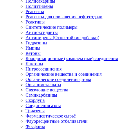
Полисахариды
Полиэтилены
Реагенты
Реагенты для повышения нефтеотдачи
Реактивы
Синтетические полимеры
Антиоксиданты
Антипирены (Огнестойкие добавки)
Гидразины
Имины
Кетоны
Координационные (комплексные) соединения
Лактоны
Нитросоединения
Органические вещества и соединения
Органические соединения фтора
Органометаллаты
Связующие вещества
Семикарбазиды
Скорлупа
Соединения азота
Триазены
Фармацевтическое сырьё
Флуоресцентные отбеливатели
Фосфины