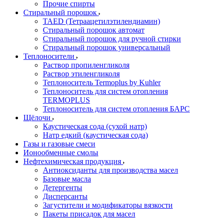
Прочие спирты
Стиральный порошок
TAED (Тетраацетилэтилендиамин)
Стиральный порошок автомат
Стиральный порошок для ручной стирки
Стиральный порошок универсальный
Теплоносители
Раствор пропиленгликоля
Раствор этиленгликоля
Теплоноситель Termoplus by Kuhler
Теплоноситель для систем отопления
TERMOPLUS
Теплоноситель для систем отопления БАРС
Щёлочи
Каустическая сода (сухой натр)
Натр едкий (каустическая сода)
Газы и газовые смеси
Ионообменные смолы
Нефтехимическая продукция
Антиоксиданты для производства масел
Базовые масла
Детергенты
Дисперсанты
Загустители и модификаторы вязкости
Пакеты присадок для масел