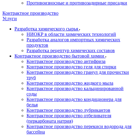
Противоизносные и противозадирные присадки
Контрактное производство
Услуги
Разработка химического сырья
НИОКР в области химических технологий
Разработка аналогов импортных химических
продуктов
Разработка рецептур химических составов
Контрактное производство бытовой химии
Контрактное производство антифриза
Контрактное производство геля для стирки
Контрактное производство гранул для прочистки
труб
Контрактное производство жидкого мыла
Контрактное производство кальцинированной
соды
Контрактное производство кондиционера для
белья
Контрактное производство лубрикантов
Контрактное производство отбеливателя
(перкарбоната натрия)
Контрактное производство перекиси водорода для
бассейна