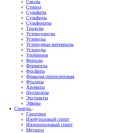
Смолы
Стирол
Сульфаты
Сульфиты
Сульфонаты
Тиазолы
Углеводороды
Углеводы
Углеродные материалы
Углероды
Удобрения
Фенолы
Ферменты
Фосфаты
Фракция пропиленовая
Фталаты
Хроматы
Целлюлоза
Экстракты
Эфиры
Спирты
Глицерин
Изобутиловый спирт
Изопропиловый спирт
Метанол