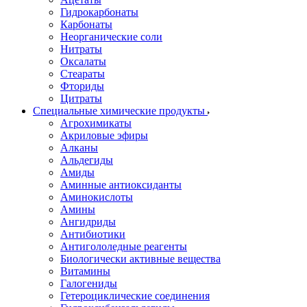
Гидрокарбонаты
Карбонаты
Неорганические соли
Нитраты
Оксалаты
Стеараты
Фториды
Цитраты
Специальные химические продукты
Агрохимикаты
Акриловые эфиры
Алканы
Альдегиды
Амиды
Аминные антиоксиданты
Аминокислоты
Амины
Ангидриды
Антибиотики
Антигололедные реагенты
Биологически активные вещества
Витамины
Галогениды
Гетероциклические соединения