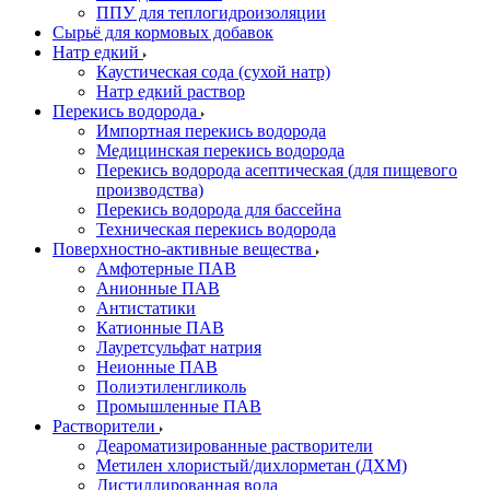
ППУ для теплогидроизоляции
Сырьё для кормовых добавок
Натр едкий
Каустическая сода (сухой натр)
Натр едкий раствор
Перекись водорода
Импортная перекись водорода
Медицинская перекись водорода
Перекись водорода асептическая (для пищевого
производства)
Перекись водорода для бассейна
Техническая перекись водорода
Поверхностно-активные вещества
Амфотерные ПАВ
Анионные ПАВ
Антистатики
Катионные ПАВ
Лауретсульфат натрия
Неионные ПАВ
Полиэтиленгликоль
Промышленные ПАВ
Растворители
Деароматизированные растворители
Метилен хлористый/дихлорметан (ДХМ)
Дистиллированная вода