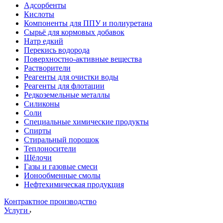
Адсорбенты
Кислоты
Компоненты для ППУ и полиуретана
Сырьё для кормовых добавок
Натр едкий
Перекись водорода
Поверхностно-активные вещества
Растворители
Реагенты для очистки воды
Реагенты для флотации
Редкоземельные металлы
Силиконы
Соли
Специальные химические продукты
Спирты
Стиральный порошок
Теплоносители
Щёлочи
Газы и газовые смеси
Ионообменные смолы
Нефтехимическая продукция
Контрактное производство
Услуги