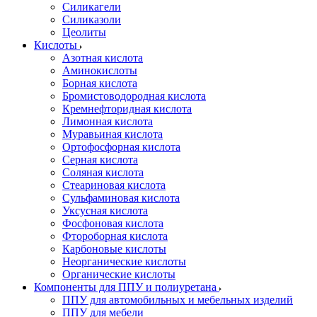
Силикагели
Силиказоли
Цеолиты
Кислоты
Азотная кислота
Аминокислоты
Борная кислота
Бромистоводородная кислота
Кремнефторидная кислота
Лимонная кислота
Муравьиная кислота
Ортофосфорная кислота
Серная кислота
Соляная кислота
Стеариновая кислота
Сульфаминовая кислота
Уксусная кислота
Фосфоновая кислота
Фтороборная кислота
Карбоновые кислоты
Неорганические кислоты
Органические кислоты
Компоненты для ППУ и полиуретана
ППУ для автомобильных и мебельных изделий
ППУ для мебели