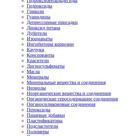
Гидроксибензальдегиды
Гидроксиды
Гликоли
Гуанидины
Депрессорные присадки
Диоксид титана
Дубители
Изоцианаты
Ингибиторы коррозии
Каучуки
Консерванты
Красители
Лигносульфонаты
Масла
Минералы
Минеральные вещества и соединения
Неонолы
Неорганические вещества и соединения
Органические серосодержащие соединения
Органосиликоновые соединения
Пероксиды
Пищевые добавки
Пластификаторы
Подсластители
Полимеры