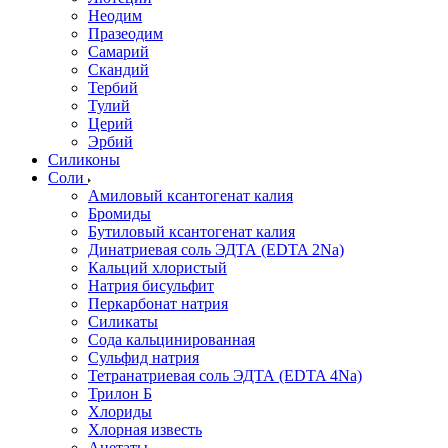
Неодим
Празеодим
Самарий
Скандий
Тербий
Тулий
Церий
Эрбий
Силиконы
Соли
Амиловый ксантогенат калия
Бромиды
Бутиловый ксантогенат калия
Динатриевая соль ЭДТА (EDTA 2Na)
Кальций хлористый
Натрия бисульфит
Перкарбонат натрия
Силикаты
Сода кальцинированная
Сульфид натрия
Тетранатриевая соль ЭДТА (EDTA 4Na)
Трилон Б
Хлориды
Хлорная известь
Ацетаты