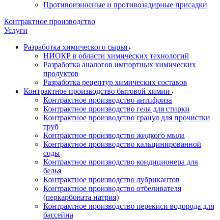
Противоизносные и противозадирные присадки
Контрактное производство
Услуги
Разработка химического сырья
НИОКР в области химических технологий
Разработка аналогов импортных химических
продуктов
Разработка рецептур химических составов
Контрактное производство бытовой химии
Контрактное производство антифриза
Контрактное производство геля для стирки
Контрактное производство гранул для прочистки
труб
Контрактное производство жидкого мыла
Контрактное производство кальцинированной
соды
Контрактное производство кондиционера для
белья
Контрактное производство лубрикантов
Контрактное производство отбеливателя
(перкарбоната натрия)
Контрактное производство перекиси водорода для
бассейна