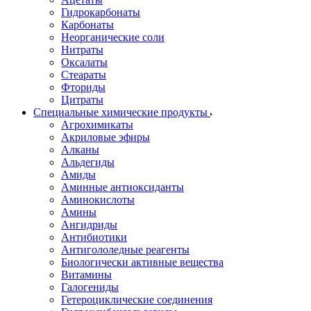
Гидрокарбонаты
Карбонаты
Неорганические соли
Нитраты
Оксалаты
Стеараты
Фториды
Цитраты
Специальные химические продукты
Агрохимикаты
Акриловые эфиры
Алканы
Альдегиды
Амиды
Аминные антиоксиданты
Аминокислоты
Амины
Ангидриды
Антибиотики
Антигололедные реагенты
Биологически активные вещества
Витамины
Галогениды
Гетероциклические соединения