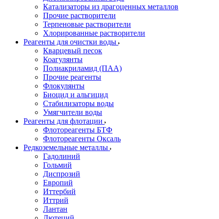
Катализаторы из драгоценных металлов
Прочие растворители
Терпеновые растворители
Хлорированные растворители
Реагенты для очистки воды
Кварцевый песок
Коагулянты
Полиакриламид (ПАА)
Прочие реагенты
Флокулянты
Биоцид и альгицид
Стабилизаторы воды
Умягчители воды
Реагенты для флотации
Флотореагенты БТФ
Флотореагенты Оксаль
Редкоземельные металлы
Гадолиний
Гольмий
Диспрозий
Европий
Иттербий
Иттрий
Лантан
Лютеций