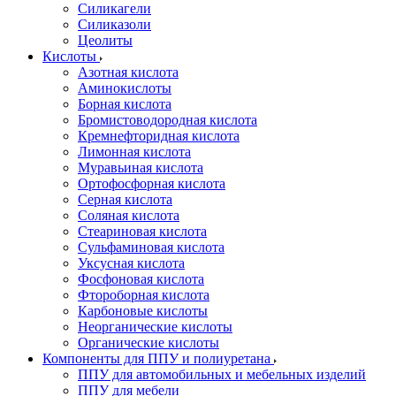
Силикагели
Силиказоли
Цеолиты
Кислоты
Азотная кислота
Аминокислоты
Борная кислота
Бромистоводородная кислота
Кремнефторидная кислота
Лимонная кислота
Муравьиная кислота
Ортофосфорная кислота
Серная кислота
Соляная кислота
Стеариновая кислота
Сульфаминовая кислота
Уксусная кислота
Фосфоновая кислота
Фтороборная кислота
Карбоновые кислоты
Неорганические кислоты
Органические кислоты
Компоненты для ППУ и полиуретана
ППУ для автомобильных и мебельных изделий
ППУ для мебели