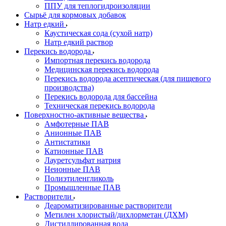
ППУ для теплогидроизоляции
Сырьё для кормовых добавок
Натр едкий
Каустическая сода (сухой натр)
Натр едкий раствор
Перекись водорода
Импортная перекись водорода
Медицинская перекись водорода
Перекись водорода асептическая (для пищевого
производства)
Перекись водорода для бассейна
Техническая перекись водорода
Поверхностно-активные вещества
Амфотерные ПАВ
Анионные ПАВ
Антистатики
Катионные ПАВ
Лауретсульфат натрия
Неионные ПАВ
Полиэтиленгликоль
Промышленные ПАВ
Растворители
Деароматизированные растворители
Метилен хлористый/дихлорметан (ДХМ)
Дистиллированная вода