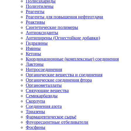
Полисахариды
Полиэтилены
Реагенты
Реагенты для повышения нефтеотдачи
Реактивы
Синтетические полимеры
Антиоксиданты
Антипирены (Огнестойкие добавки)
Гидразины
Имины
Кетоны
Координационные (комплексные) соединения
Лактоны
Нитросоединения
Органические вещества и соединения
Органические соединения фтора
Органометаллаты
Связующие вещества
Семикарбазиды
Скорлупа
Соединения азота
Триазены
Фармацевтическое сырьё
Флуоресцентные отбеливатели
Фосфины