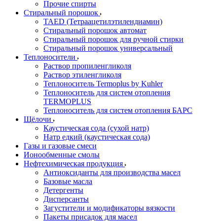
Прочие спирты
Стиральный порошок
TAED (Тетраацетилэтилендиамин)
Стиральный порошок автомат
Стиральный порошок для ручной стирки
Стиральный порошок универсальный
Теплоносители
Раствор пропиленгликоля
Раствор этиленгликоля
Теплоноситель Termoplus by Kuhler
Теплоноситель для систем отопления
TERMOPLUS
Теплоноситель для систем отопления БАРС
Щёлочи
Каустическая сода (сухой натр)
Натр едкий (каустическая сода)
Газы и газовые смеси
Ионообменные смолы
Нефтехимическая продукция
Антиоксиданты для производства масел
Базовые масла
Детергенты
Дисперсанты
Загустители и модификаторы вязкости
Пакеты присадок для масел