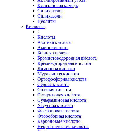
Активированный уголь
Ксантановая камедь
Силикагели
Силиказоли
Цеолиты
Кислоты
Кислоты
Азотная кислота
Аминокислоты
Борная кислота
Бромистоводородная кислота
Кремнефторидная кислота
Лимонная кислота
Муравьиная кислота
Ортофосфорная кислота
Серная кислота
Соляная кислота
Стеариновая кислота
Сульфаминовая кислота
Уксусная кислота
Фосфоновая кислота
Фтороборная кислота
Карбоновые кислоты
Неорганические кислоты