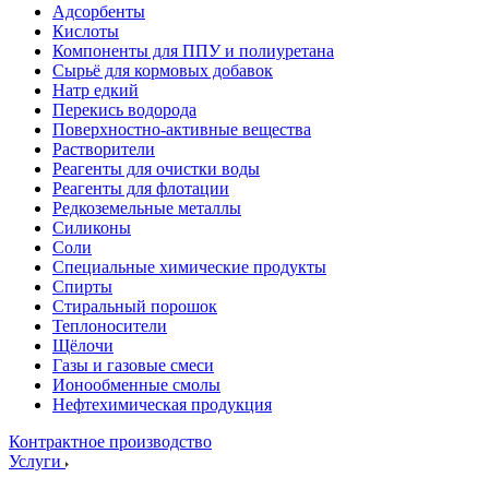
Адсорбенты
Кислоты
Компоненты для ППУ и полиуретана
Сырьё для кормовых добавок
Натр едкий
Перекись водорода
Поверхностно-активные вещества
Растворители
Реагенты для очистки воды
Реагенты для флотации
Редкоземельные металлы
Силиконы
Соли
Специальные химические продукты
Спирты
Стиральный порошок
Теплоносители
Щёлочи
Газы и газовые смеси
Ионообменные смолы
Нефтехимическая продукция
Контрактное производство
Услуги