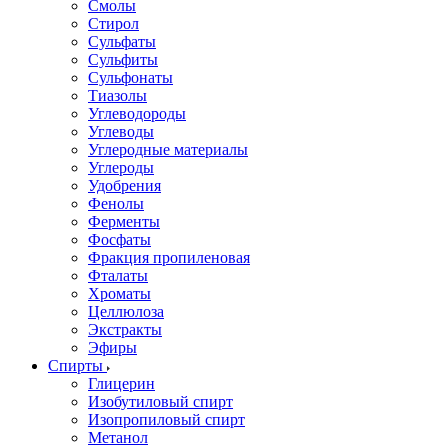
Смолы
Стирол
Сульфаты
Сульфиты
Сульфонаты
Тиазолы
Углеводороды
Углеводы
Углеродные материалы
Углероды
Удобрения
Фенолы
Ферменты
Фосфаты
Фракция пропиленовая
Фталаты
Хроматы
Целлюлоза
Экстракты
Эфиры
Спирты
Глицерин
Изобутиловый спирт
Изопропиловый спирт
Метанол