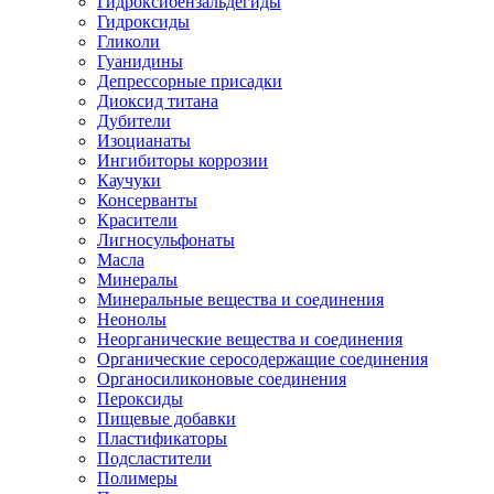
Гидроксибензальдегиды
Гидроксиды
Гликоли
Гуанидины
Депрессорные присадки
Диоксид титана
Дубители
Изоцианаты
Ингибиторы коррозии
Каучуки
Консерванты
Красители
Лигносульфонаты
Масла
Минералы
Минеральные вещества и соединения
Неонолы
Неорганические вещества и соединения
Органические серосодержащие соединения
Органосиликоновые соединения
Пероксиды
Пищевые добавки
Пластификаторы
Подсластители
Полимеры