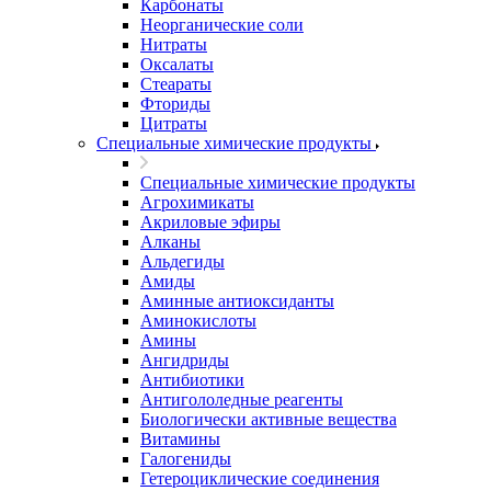
Карбонаты
Неорганические соли
Нитраты
Оксалаты
Стеараты
Фториды
Цитраты
Специальные химические продукты
Специальные химические продукты
Агрохимикаты
Акриловые эфиры
Алканы
Альдегиды
Амиды
Аминные антиоксиданты
Аминокислоты
Амины
Ангидриды
Антибиотики
Антигололедные реагенты
Биологически активные вещества
Витамины
Галогениды
Гетероциклические соединения