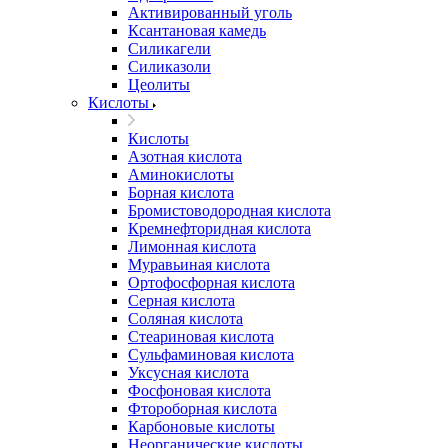
Активированный уголь
Ксантановая камедь
Силикагели
Силиказоли
Цеолиты
Кислоты
Кислоты
Азотная кислота
Аминокислоты
Борная кислота
Бромистоводородная кислота
Кремнефторидная кислота
Лимонная кислота
Муравьиная кислота
Ортофосфорная кислота
Серная кислота
Соляная кислота
Стеариновая кислота
Сульфаминовая кислота
Уксусная кислота
Фосфоновая кислота
Фтороборная кислота
Карбоновые кислоты
Неорганические кислоты