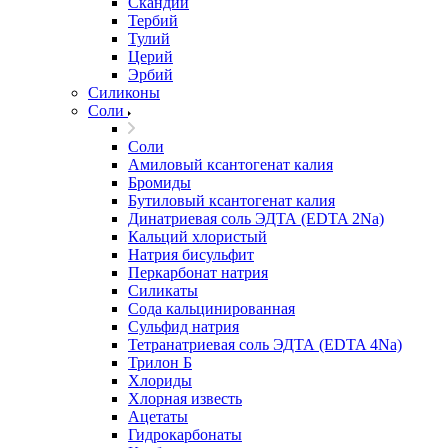
Скандий
Тербий
Тулий
Церий
Эрбий
Силиконы
Соли
Соли
Амиловый ксантогенат калия
Бромиды
Бутиловый ксантогенат калия
Динатриевая соль ЭДТА (EDTA 2Na)
Кальций хлористый
Натрия бисульфит
Перкарбонат натрия
Силикаты
Сода кальцинированная
Сульфид натрия
Тетранатриевая соль ЭДТА (EDTA 4Na)
Трилон Б
Хлориды
Хлорная известь
Ацетаты
Гидрокарбонаты