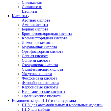
Силикагели
Силиказоли
Цеолиты
Кислоты
Азотная кислота
Аминокислоты
Борная кислота
Бромистоводородная кислота
Кремнефторидная кислота
Лимонная кислота
Муравьиная кислота
Ортофосфорная кислота
Серная кислота
Соляная кислота
Стеариновая кислота
Сульфаминовая кислота
Уксусная кислота
Фосфоновая кислота
Фтороборная кислота
Карбоновые кислоты
Неорганические кислоты
Органические кислоты
Компоненты для ППУ и полиуретана
ППУ для автомобильных и мебельных изделий
ППУ для мебели