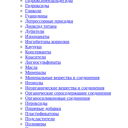
Гидроксибензальдегиды
Гидроксиды
Гликоли
Гуанидины
Депрессорные присадки
Диоксид титана
Дубители
Изоцианаты
Ингибиторы коррозии
Каучуки
Консерванты
Красители
Лигносульфонаты
Масла
Минералы
Минеральные вещества и соединения
Неонолы
Неорганические вещества и соединения
Органические серосодержащие соединения
Органосиликоновые соединения
Пероксиды
Пищевые добавки
Пластификаторы
Подсластители
Полимеры