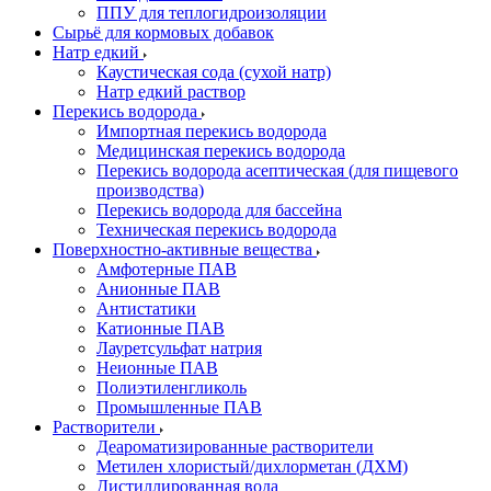
ППУ для теплогидроизоляции
Сырьё для кормовых добавок
Натр едкий
Каустическая сода (сухой натр)
Натр едкий раствор
Перекись водорода
Импортная перекись водорода
Медицинская перекись водорода
Перекись водорода асептическая (для пищевого
производства)
Перекись водорода для бассейна
Техническая перекись водорода
Поверхностно-активные вещества
Амфотерные ПАВ
Анионные ПАВ
Антистатики
Катионные ПАВ
Лауретсульфат натрия
Неионные ПАВ
Полиэтиленгликоль
Промышленные ПАВ
Растворители
Деароматизированные растворители
Метилен хлористый/дихлорметан (ДХМ)
Дистиллированная вода