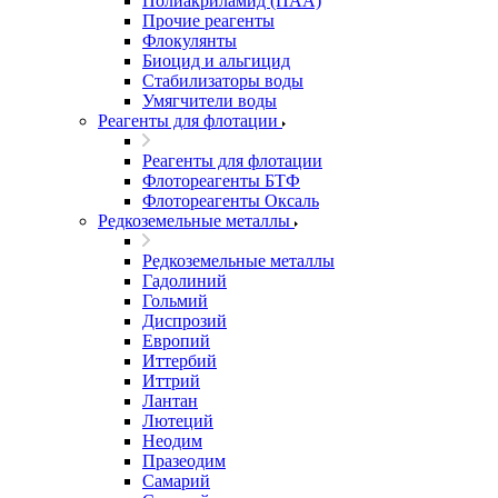
Полиакриламид (ПАА)
Прочие реагенты
Флокулянты
Биоцид и альгицид
Стабилизаторы воды
Умягчители воды
Реагенты для флотации
Реагенты для флотации
Флотореагенты БТФ
Флотореагенты Оксаль
Редкоземельные металлы
Редкоземельные металлы
Гадолиний
Гольмий
Диспрозий
Европий
Иттербий
Иттрий
Лантан
Лютеций
Неодим
Празеодим
Самарий