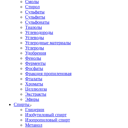
Смолы
Стирол
Сульфаты
Сульфиты
Сульфонаты
Тиазолы
Углеводороды
Углеводы
Углеродные материалы
Углероды
Удобрения
Фенолы
Ферменты
Фосфаты
Фракция пропиленовая
Фталаты
Хроматы
Целлюлоза
Экстракты
Эфиры
Спирты
Глицерин
Изобутиловый спирт
Изопропиловый спирт
Метанол