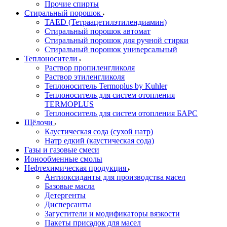
Прочие спирты
Стиральный порошок
TAED (Тетраацетилэтилендиамин)
Стиральный порошок автомат
Стиральный порошок для ручной стирки
Стиральный порошок универсальный
Теплоносители
Раствор пропиленгликоля
Раствор этиленгликоля
Теплоноситель Termoplus by Kuhler
Теплоноситель для систем отопления
TERMOPLUS
Теплоноситель для систем отопления БАРС
Щёлочи
Каустическая сода (сухой натр)
Натр едкий (каустическая сода)
Газы и газовые смеси
Ионообменные смолы
Нефтехимическая продукция
Антиоксиданты для производства масел
Базовые масла
Детергенты
Дисперсанты
Загустители и модификаторы вязкости
Пакеты присадок для масел