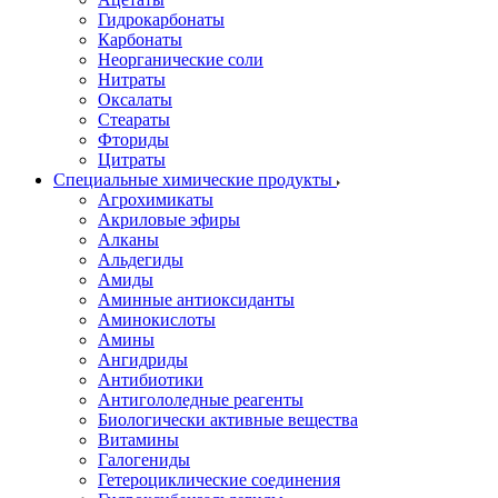
Гидрокарбонаты
Карбонаты
Неорганические соли
Нитраты
Оксалаты
Стеараты
Фториды
Цитраты
Специальные химические продукты
Агрохимикаты
Акриловые эфиры
Алканы
Альдегиды
Амиды
Аминные антиоксиданты
Аминокислоты
Амины
Ангидриды
Антибиотики
Антигололедные реагенты
Биологически активные вещества
Витамины
Галогениды
Гетероциклические соединения