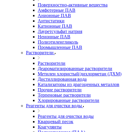
Поверхностно-активные вещества
Амфотерные ПАВ
Анионные ПАВ
Антистатики
Катионные ПАВ
Лауретсульфат натрия
Неионные ПАВ
Полиэтиленгликоль
Промышленные ПАВ
Растворители
Растворители
Деароматизированные растворители
Метилен хлористый/дихлорметан (ДХМ)
Дистиллированная вода
Катализаторы из драгоценных металлов
Прочие растворители
Терпеновые растворители
Хлорированные растворители
Реагенты для очистки воды
Реагенты для очистки воды
Кварцевый песок
Коагулянты