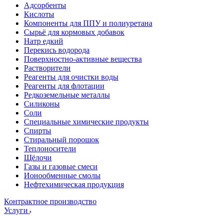
Адсорбенты
Кислоты
Компоненты для ППУ и полиуретана
Сырьё для кормовых добавок
Натр едкий
Перекись водорода
Поверхностно-активные вещества
Растворители
Реагенты для очистки воды
Реагенты для флотации
Редкоземельные металлы
Силиконы
Соли
Специальные химические продукты
Спирты
Стиральный порошок
Теплоносители
Щёлочи
Газы и газовые смеси
Ионообменные смолы
Нефтехимическая продукция
Контрактное производство
Услуги