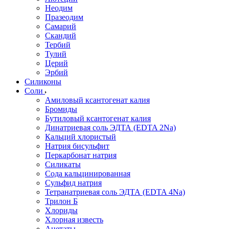
Неодим
Празеодим
Самарий
Скандий
Тербий
Тулий
Церий
Эрбий
Силиконы
Соли
Амиловый ксантогенат калия
Бромиды
Бутиловый ксантогенат калия
Динатриевая соль ЭДТА (EDTA 2Na)
Кальций хлористый
Натрия бисульфит
Перкарбонат натрия
Силикаты
Сода кальцинированная
Сульфид натрия
Тетранатриевая соль ЭДТА (EDTA 4Na)
Трилон Б
Хлориды
Хлорная известь
Ацетаты