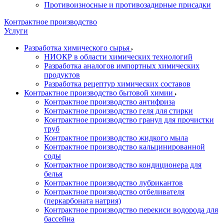
Противоизносные и противозадирные присадки
Контрактное производство
Услуги
Разработка химического сырья
НИОКР в области химических технологий
Разработка аналогов импортных химических
продуктов
Разработка рецептур химических составов
Контрактное производство бытовой химии
Контрактное производство антифриза
Контрактное производство геля для стирки
Контрактное производство гранул для прочистки
труб
Контрактное производство жидкого мыла
Контрактное производство кальцинированной
соды
Контрактное производство кондиционера для
белья
Контрактное производство лубрикантов
Контрактное производство отбеливателя
(перкарбоната натрия)
Контрактное производство перекиси водорода для
бассейна