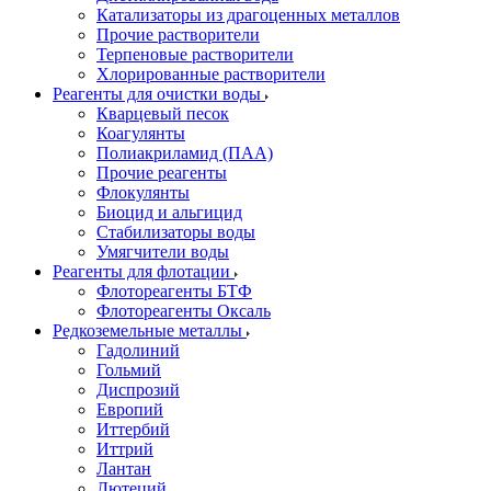
Катализаторы из драгоценных металлов
Прочие растворители
Терпеновые растворители
Хлорированные растворители
Реагенты для очистки воды
Кварцевый песок
Коагулянты
Полиакриламид (ПАА)
Прочие реагенты
Флокулянты
Биоцид и альгицид
Стабилизаторы воды
Умягчители воды
Реагенты для флотации
Флотореагенты БТФ
Флотореагенты Оксаль
Редкоземельные металлы
Гадолиний
Гольмий
Диспрозий
Европий
Иттербий
Иттрий
Лантан
Лютеций