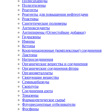
Полисахариды
Полиэтилены
Реагенты
Реагенты для повышения нефтеотдачи
Реактивы
Синтетические полимеры
Антиоксиданты
Антипирены (Огнестойкие добавки)
Гидразины
Имины
Кетоны
Координационные (комплексные) соединения
Лактоны
Нитросоединения
Органические вещества и соединения
Органические соединения фтора
Органометаллаты
Связующие вещества
Семикарбазиды
Скорлупа
Соединения азота
Триазены
Фармацевтическое сырьё
Флуоресцентные отбеливатели
Фосфины