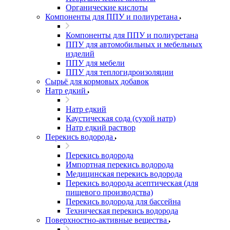
Органические кислоты
Компоненты для ППУ и полиуретана
Компоненты для ППУ и полиуретана
ППУ для автомобильных и мебельных
изделий
ППУ для мебели
ППУ для теплогидроизоляции
Сырьё для кормовых добавок
Натр едкий
Натр едкий
Каустическая сода (сухой натр)
Натр едкий раствор
Перекись водорода
Перекись водорода
Импортная перекись водорода
Медицинская перекись водорода
Перекись водорода асептическая (для
пищевого производства)
Перекись водорода для бассейна
Техническая перекись водорода
Поверхностно-активные вещества