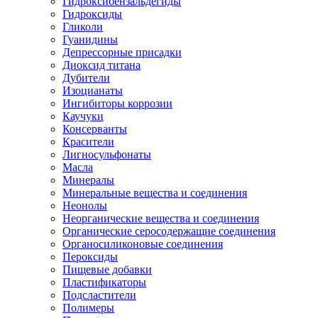
Гидроксибензальдегиды
Гидроксиды
Гликоли
Гуанидины
Депрессорные присадки
Диоксид титана
Дубители
Изоцианаты
Ингибиторы коррозии
Каучуки
Консерванты
Красители
Лигносульфонаты
Масла
Минералы
Минеральные вещества и соединения
Неонолы
Неорганические вещества и соединения
Органические серосодержащие соединения
Органосиликоновые соединения
Пероксиды
Пищевые добавки
Пластификаторы
Подсластители
Полимеры