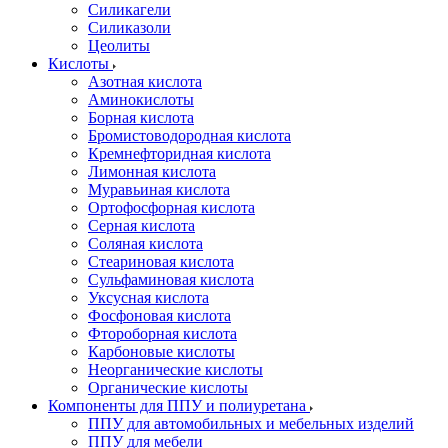
Силикагели
Силиказоли
Цеолиты
Кислоты
Азотная кислота
Аминокислоты
Борная кислота
Бромистоводородная кислота
Кремнефторидная кислота
Лимонная кислота
Муравьиная кислота
Ортофосфорная кислота
Серная кислота
Соляная кислота
Стеариновая кислота
Сульфаминовая кислота
Уксусная кислота
Фосфоновая кислота
Фтороборная кислота
Карбоновые кислоты
Неорганические кислоты
Органические кислоты
Компоненты для ППУ и полиуретана
ППУ для автомобильных и мебельных изделий
ППУ для мебели