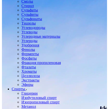
Смолы
Стирол
Сульфаты
Сульфиты
Сульфонаты
Тиазолы
Углеводороды
Углеводы
Углеродные материалы
Углероды
Удобрения
Фенолы
Ферменты
Фосфаты
Фракция пропиленовая
Фталаты
Хроматы
Целлюлоза
Экстракты
Эфиры
Спирты
Глицерин
Изобутиловый спирт
Изопропиловый спирт
Метанол