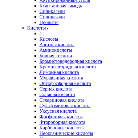
Активированный уголь
Ксантановая камедь
Силикагели
Силиказоли
Цеолиты
Кислоты
Кислоты
Азотная кислота
Аминокислоты
Борная кислота
Бромистоводородная кислота
Кремнефторидная кислота
Лимонная кислота
Муравьиная кислота
Ортофосфорная кислота
Серная кислота
Соляная кислота
Стеариновая кислота
Сульфаминовая кислота
Уксусная кислота
Фосфоновая кислота
Фтороборная кислота
Карбоновые кислоты
Неорганические кислоты