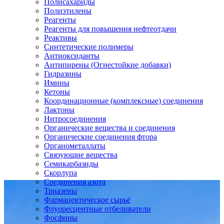
Полисахариды
Полиэтилены
Реагенты
Реагенты для повышения нефтеотдачи
Реактивы
Синтетические полимеры
Антиоксиданты
Антипирены (Огнестойкие добавки)
Гидразины
Имины
Кетоны
Координационные (комплексные) соединения
Лактоны
Нитросоединения
Органические вещества и соединения
Органические соединения фтора
Органометаллаты
Связующие вещества
Семикарбазиды
Скорлупа
Соединения азота
Триазены
Фармацевтическое сырьё
Флуоресцентные отбеливатели
Фосфины