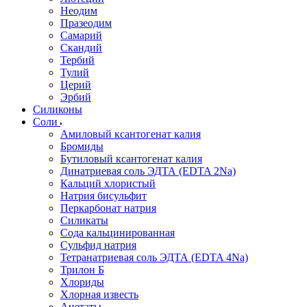
Неодим
Празеодим
Самарий
Скандий
Тербий
Тулий
Церий
Эрбий
Силиконы
Соли
Амиловый ксантогенат калия
Бромиды
Бутиловый ксантогенат калия
Динатриевая соль ЭДТА (EDTA 2Na)
Кальций хлористый
Натрия бисульфит
Перкарбонат натрия
Силикаты
Сода кальцинированная
Сульфид натрия
Тетранатриевая соль ЭДТА (EDTA 4Na)
Трилон Б
Хлориды
Хлорная известь
Ацетаты