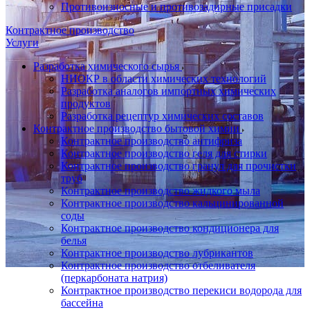
Противоизносные и противозадирные присадки
Контрактное производство
Услуги
Разработка химического сырья
НИОКР в области химических технологий
Разработка аналогов импортных химических
продуктов
Разработка рецептур химических составов
Контрактное производство бытовой химии
Контрактное производство антифриза
Контрактное производство геля для стирки
Контрактное производство гранул для прочистки
труб
Контрактное производство жидкого мыла
Контрактное производство кальцинированной
соды
Контрактное производство кондиционера для
белья
Контрактное производство лубрикантов
Контрактное производство отбеливателя
(перкарбоната натрия)
Контрактное производство перекиси водорода для
бассейна