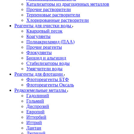
Катализаторы из драгоценных металлов
Прочие растворители
Терпеновые растворители
Хлорированные растворители
Реагенты для очистки воды
Кварцевый песок
Коагулянты
Полиакриламид (ПАА)
Прочие реагенты
Флокулянты
Биоцид и альгицид
Стабилизаторы воды
Умягчители воды
Реагенты для флотации
Флотореагенты БТФ
Флотореагенты Оксаль
Редкоземельные металлы
Гадолиний
Гольмий
Диспрозий
Европий
Иттербий
Иттрий
Лантан
Лютеций