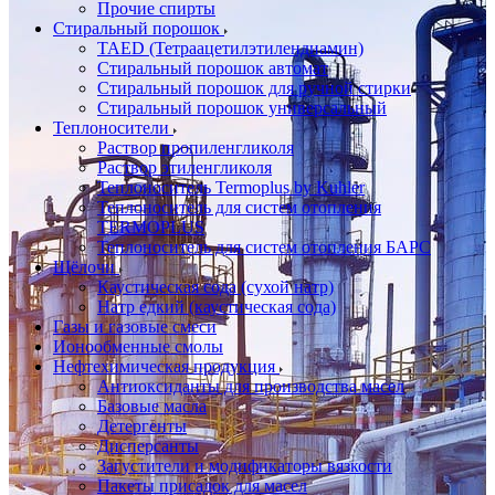
Прочие спирты
Стиральный порошок
TAED (Тетраацетилэтилендиамин)
Стиральный порошок автомат
Стиральный порошок для ручной стирки
Стиральный порошок универсальный
Теплоносители
Раствор пропиленгликоля
Раствор этиленгликоля
Теплоноситель Termoplus by Kuhler
Теплоноситель для систем отопления
TERMOPLUS
Теплоноситель для систем отопления БАРС
Щёлочи
Каустическая сода (сухой натр)
Натр едкий (каустическая сода)
Газы и газовые смеси
Ионообменные смолы
Нефтехимическая продукция
Антиоксиданты для производства масел
Базовые масла
Детергенты
Дисперсанты
Загустители и модификаторы вязкости
Пакеты присадок для масел