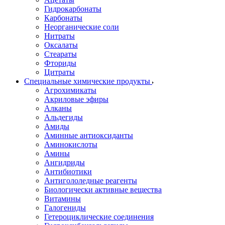
Гидрокарбонаты
Карбонаты
Неорганические соли
Нитраты
Оксалаты
Стеараты
Фториды
Цитраты
Специальные химические продукты
Агрохимикаты
Акриловые эфиры
Алканы
Альдегиды
Амиды
Аминные антиоксиданты
Аминокислоты
Амины
Ангидриды
Антибиотики
Антигололедные реагенты
Биологически активные вещества
Витамины
Галогениды
Гетероциклические соединения