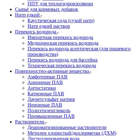
ППУ для теплогидроизоляции
Сырьё для кормовых добавок
Натр едкий
Каустическая сода (сухой натр)
Натр едкий раствор
Перекись водорода
Импортная перекись водорода
Медицинская перекись водорода
Перекись водорода асептическая (для пищевого
производства)
Перекись водорода для бассейна
Техническая перекись водорода
Поверхностно-активные вещества
Амфотерные ПАВ
Анионные ПАВ
Антистатики
Катионные ПАВ
Лауретсульфат натрия
Неионные ПАВ
Полиэтиленгликоль
Промышленные ПАВ
Растворители
Деароматизированные растворители
Метилен хлористый/дихлорметан (ДХМ)
Дистиллированная вода