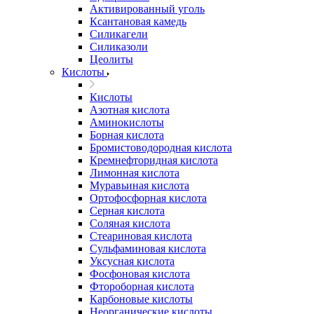
Активированный уголь
Ксантановая камедь
Силикагели
Силиказоли
Цеолиты
Кислоты
Кислоты
Азотная кислота
Аминокислоты
Борная кислота
Бромистоводородная кислота
Кремнефторидная кислота
Лимонная кислота
Муравьиная кислота
Ортофосфорная кислота
Серная кислота
Соляная кислота
Стеариновая кислота
Сульфаминовая кислота
Уксусная кислота
Фосфоновая кислота
Фтороборная кислота
Карбоновые кислоты
Неорганические кислоты