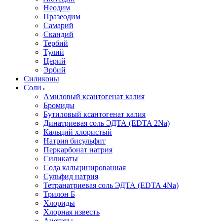
Неодим
Празеодим
Самарий
Скандий
Тербий
Тулий
Церий
Эрбий
Силиконы
Соли
Амиловый ксантогенат калия
Бромиды
Бутиловый ксантогенат калия
Динатриевая соль ЭДТА (EDTA 2Na)
Кальций хлористый
Натрия бисульфит
Перкарбонат натрия
Силикаты
Сода кальцинированная
Сульфид натрия
Тетранатриевая соль ЭДТА (EDTA 4Na)
Трилон Б
Хлориды
Хлорная известь
Ацетаты