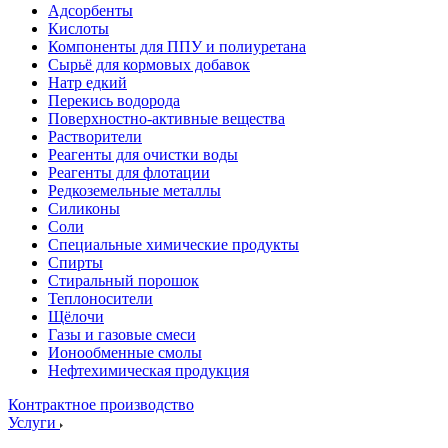
Адсорбенты
Кислоты
Компоненты для ППУ и полиуретана
Сырьё для кормовых добавок
Натр едкий
Перекись водорода
Поверхностно-активные вещества
Растворители
Реагенты для очистки воды
Реагенты для флотации
Редкоземельные металлы
Силиконы
Соли
Специальные химические продукты
Спирты
Стиральный порошок
Теплоносители
Щёлочи
Газы и газовые смеси
Ионообменные смолы
Нефтехимическая продукция
Контрактное производство
Услуги