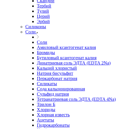
Скандий
Тербий
Тулий
Церий
Эрбий
Силиконы
Соли
Соли
Амиловый ксантогенат калия
Бромиды
Бутиловый ксантогенат калия
Динатриевая соль ЭДТА (EDTA 2Na)
Кальций хлористый
Натрия бисульфит
Перкарбонат натрия
Силикаты
Сода кальцинированная
Сульфид натрия
Тетранатриевая соль ЭДТА (EDTA 4Na)
Трилон Б
Хлориды
Хлорная известь
Ацетаты
Гидрокарбонаты