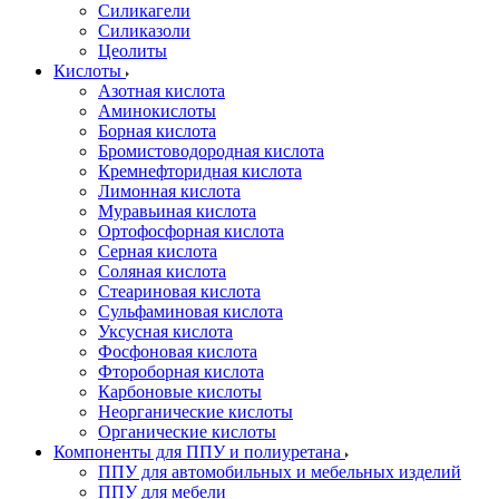
Силикагели
Силиказоли
Цеолиты
Кислоты
Азотная кислота
Аминокислоты
Борная кислота
Бромистоводородная кислота
Кремнефторидная кислота
Лимонная кислота
Муравьиная кислота
Ортофосфорная кислота
Серная кислота
Соляная кислота
Стеариновая кислота
Сульфаминовая кислота
Уксусная кислота
Фосфоновая кислота
Фтороборная кислота
Карбоновые кислоты
Неорганические кислоты
Органические кислоты
Компоненты для ППУ и полиуретана
ППУ для автомобильных и мебельных изделий
ППУ для мебели