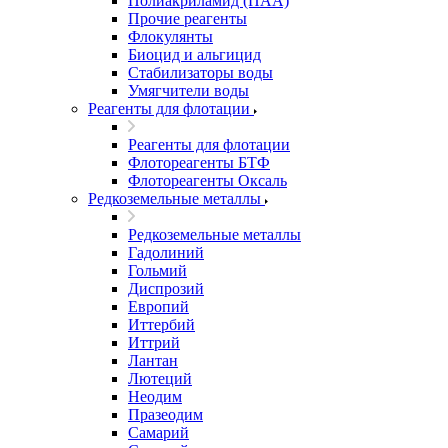
Полиакриламид (ПАА)
Прочие реагенты
Флокулянты
Биоцид и альгицид
Стабилизаторы воды
Умягчители воды
Реагенты для флотации
Реагенты для флотации
Флотореагенты БТФ
Флотореагенты Оксаль
Редкоземельные металлы
Редкоземельные металлы
Гадолиний
Гольмий
Диспрозий
Европий
Иттербий
Иттрий
Лантан
Лютеций
Неодим
Празеодим
Самарий