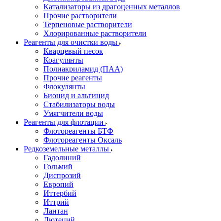
Катализаторы из драгоценных металлов
Прочие растворители
Терпеновые растворители
Хлорированные растворители
Реагенты для очистки воды
Кварцевый песок
Коагулянты
Полиакриламид (ПАА)
Прочие реагенты
Флокулянты
Биоцид и альгицид
Стабилизаторы воды
Умягчители воды
Реагенты для флотации
Флотореагенты БТФ
Флотореагенты Оксаль
Редкоземельные металлы
Гадолиний
Гольмий
Диспрозий
Европий
Иттербий
Иттрий
Лантан
Лютеций