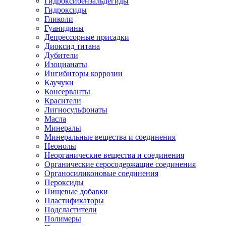
Гидроксибензальдегиды
Гидроксиды
Гликоли
Гуанидины
Депрессорные присадки
Диоксид титана
Дубители
Изоцианаты
Ингибиторы коррозии
Каучуки
Консерванты
Красители
Лигносульфонаты
Масла
Минералы
Минеральные вещества и соединения
Неонолы
Неорганические вещества и соединения
Органические серосодержащие соединения
Органосиликоновые соединения
Пероксиды
Пищевые добавки
Пластификаторы
Подсластители
Полимеры