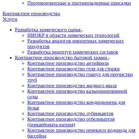
Противоизносные и противозадирные присадки
Контрактное производство
Услуги
Разработка химического сырья
НИОКР в области химических технологий
Разработка аналогов импортных химических
продуктов
Разработка рецептур химических составов
Контрактное производство бытовой химии
Контрактное производство антифриза
Контрактное производство геля для стирки
Контрактное производство гранул для прочистки
труб
Контрактное производство жидкого мыла
Контрактное производство кальцинированной
соды
Контрактное производство кондиционера для
белья
Контрактное производство лубрикантов
Контрактное производство отбеливателя
(перкарбоната натрия)
Контрактное производство перекиси водорода для
бассейна