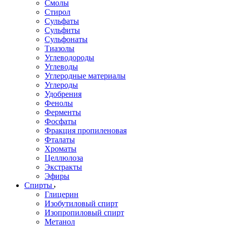
Смолы
Стирол
Сульфаты
Сульфиты
Сульфонаты
Тиазолы
Углеводороды
Углеводы
Углеродные материалы
Углероды
Удобрения
Фенолы
Ферменты
Фосфаты
Фракция пропиленовая
Фталаты
Хроматы
Целлюлоза
Экстракты
Эфиры
Спирты
Глицерин
Изобутиловый спирт
Изопропиловый спирт
Метанол