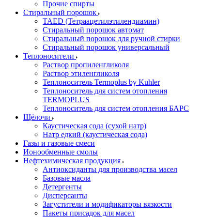
Прочие спирты
Стиральный порошок
TAED (Тетраацетилэтилендиамин)
Стиральный порошок автомат
Стиральный порошок для ручной стирки
Стиральный порошок универсальный
Теплоносители
Раствор пропиленгликоля
Раствор этиленгликоля
Теплоноситель Termoplus by Kuhler
Теплоноситель для систем отопления
TERMOPLUS
Теплоноситель для систем отопления БАРС
Щёлочи
Каустическая сода (сухой натр)
Натр едкий (каустическая сода)
Газы и газовые смеси
Ионообменные смолы
Нефтехимическая продукция
Антиоксиданты для производства масел
Базовые масла
Детергенты
Дисперсанты
Загустители и модификаторы вязкости
Пакеты присадок для масел