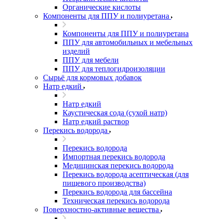
Органические кислоты
Компоненты для ППУ и полиуретана
Компоненты для ППУ и полиуретана
ППУ для автомобильных и мебельных
изделий
ППУ для мебели
ППУ для теплогидроизоляции
Сырьё для кормовых добавок
Натр едкий
Натр едкий
Каустическая сода (сухой натр)
Натр едкий раствор
Перекись водорода
Перекись водорода
Импортная перекись водорода
Медицинская перекись водорода
Перекись водорода асептическая (для
пищевого производства)
Перекись водорода для бассейна
Техническая перекись водорода
Поверхностно-активные вещества