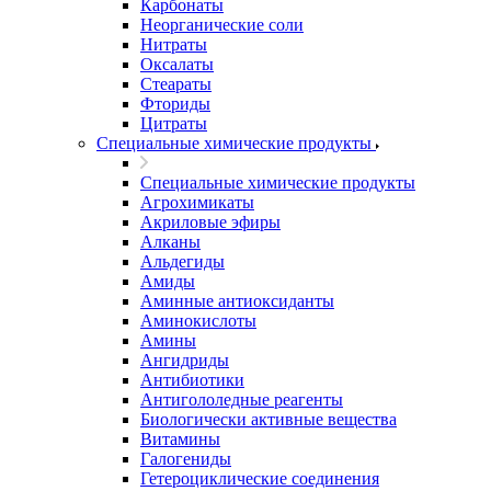
Карбонаты
Неорганические соли
Нитраты
Оксалаты
Стеараты
Фториды
Цитраты
Специальные химические продукты
Специальные химические продукты
Агрохимикаты
Акриловые эфиры
Алканы
Альдегиды
Амиды
Аминные антиоксиданты
Аминокислоты
Амины
Ангидриды
Антибиотики
Антигололедные реагенты
Биологически активные вещества
Витамины
Галогениды
Гетероциклические соединения