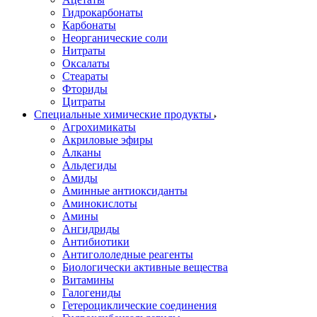
Гидрокарбонаты
Карбонаты
Неорганические соли
Нитраты
Оксалаты
Стеараты
Фториды
Цитраты
Специальные химические продукты
Агрохимикаты
Акриловые эфиры
Алканы
Альдегиды
Амиды
Аминные антиоксиданты
Аминокислоты
Амины
Ангидриды
Антибиотики
Антигололедные реагенты
Биологически активные вещества
Витамины
Галогениды
Гетероциклические соединения