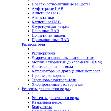
Поверхностно-активные вещества
Амфотерные ПАВ
Анионные ПАВ
Антистатики
Катионные ПАВ
Лауретсульфат натрия
Неионные ПАВ
Полиэтиленгликоль
Промышленные ПАВ
Растворители
Растворители
Деароматизированные растворители
Метилен хлористый/дихлорметан (ДХМ)
Дистиллированная вода
Катализаторы из драгоценных металлов
Прочие растворители
Терпеновые растворители
Хлорированные растворители
Реагенты для очистки воды
Реагенты для очистки воды
Кварцевый песок
Коагулянты