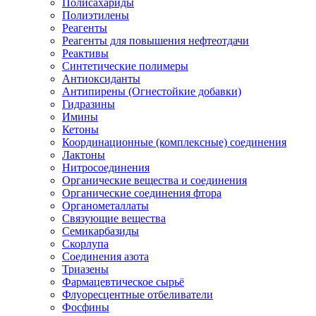
Полисахариды
Полиэтилены
Реагенты
Реагенты для повышения нефтеотдачи
Реактивы
Синтетические полимеры
Антиоксиданты
Антипирены (Огнестойкие добавки)
Гидразины
Имины
Кетоны
Координационные (комплексные) соединения
Лактоны
Нитросоединения
Органические вещества и соединения
Органические соединения фтора
Органометаллаты
Связующие вещества
Семикарбазиды
Скорлупа
Соединения азота
Триазены
Фармацевтическое сырьё
Флуоресцентные отбеливатели
Фосфины