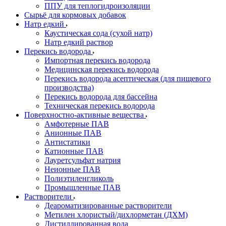
ППУ для теплогидроизоляции
Сырьё для кормовых добавок
Натр едкий
Каустическая сода (сухой натр)
Натр едкий раствор
Перекись водорода
Импортная перекись водорода
Медицинская перекись водорода
Перекись водорода асептическая (для пищевого
производства)
Перекись водорода для бассейна
Техническая перекись водорода
Поверхностно-активные вещества
Амфотерные ПАВ
Анионные ПАВ
Антистатики
Катионные ПАВ
Лауретсульфат натрия
Неионные ПАВ
Полиэтиленгликоль
Промышленные ПАВ
Растворители
Деароматизированные растворители
Метилен хлористый/дихлорметан (ДХМ)
Дистиллированная вода