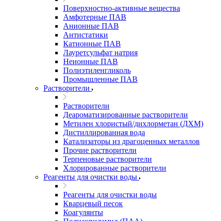
Поверхностно-активные вещества
Амфотерные ПАВ
Анионные ПАВ
Антистатики
Катионные ПАВ
Лауретсульфат натрия
Неионные ПАВ
Полиэтиленгликоль
Промышленные ПАВ
Растворители
Растворители
Деароматизированные растворители
Метилен хлористый/дихлорметан (ДХМ)
Дистиллированная вода
Катализаторы из драгоценных металлов
Прочие растворители
Терпеновые растворители
Хлорированные растворители
Реагенты для очистки воды
Реагенты для очистки воды
Кварцевый песок
Коагулянты