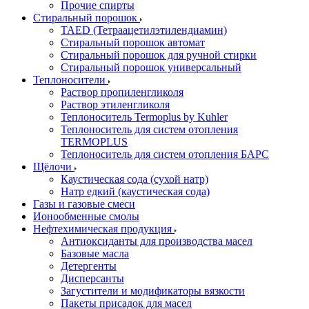
Прочие спирты
Стиральный порошок
TAED (Тетраацетилэтилендиамин)
Стиральный порошок автомат
Стиральный порошок для ручной стирки
Стиральный порошок универсальный
Теплоносители
Раствор пропиленгликоля
Раствор этиленгликоля
Теплоноситель Termoplus by Kuhler
Теплоноситель для систем отопления
TERMOPLUS
Теплоноситель для систем отопления БАРС
Щёлочи
Каустическая сода (сухой натр)
Натр едкий (каустическая сода)
Газы и газовые смеси
Ионообменные смолы
Нефтехимическая продукция
Антиоксиданты для производства масел
Базовые масла
Детергенты
Дисперсанты
Загустители и модификаторы вязкости
Пакеты присадок для масел