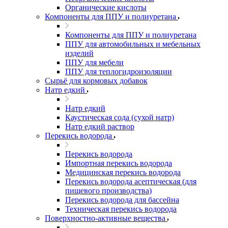
Органические кислоты
Компоненты для ППУ и полиуретана
Компоненты для ППУ и полиуретана
ППУ для автомобильных и мебельных
изделий
ППУ для мебели
ППУ для теплогидроизоляции
Сырьё для кормовых добавок
Натр едкий
Натр едкий
Каустическая сода (сухой натр)
Натр едкий раствор
Перекись водорода
Перекись водорода
Импортная перекись водорода
Медицинская перекись водорода
Перекись водорода асептическая (для
пищевого производства)
Перекись водорода для бассейна
Техническая перекись водорода
Поверхностно-активные вещества