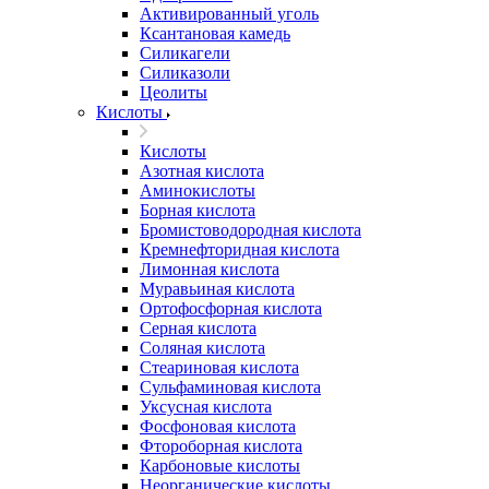
Активированный уголь
Ксантановая камедь
Силикагели
Силиказоли
Цеолиты
Кислоты
Кислоты
Азотная кислота
Аминокислоты
Борная кислота
Бромистоводородная кислота
Кремнефторидная кислота
Лимонная кислота
Муравьиная кислота
Ортофосфорная кислота
Серная кислота
Соляная кислота
Стеариновая кислота
Сульфаминовая кислота
Уксусная кислота
Фосфоновая кислота
Фтороборная кислота
Карбоновые кислоты
Неорганические кислоты