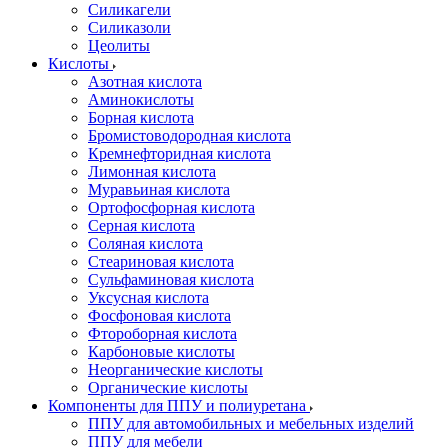
Силикагели
Силиказоли
Цеолиты
Кислоты
Азотная кислота
Аминокислоты
Борная кислота
Бромистоводородная кислота
Кремнефторидная кислота
Лимонная кислота
Муравьиная кислота
Ортофосфорная кислота
Серная кислота
Соляная кислота
Стеариновая кислота
Сульфаминовая кислота
Уксусная кислота
Фосфоновая кислота
Фтороборная кислота
Карбоновые кислоты
Неорганические кислоты
Органические кислоты
Компоненты для ППУ и полиуретана
ППУ для автомобильных и мебельных изделий
ППУ для мебели