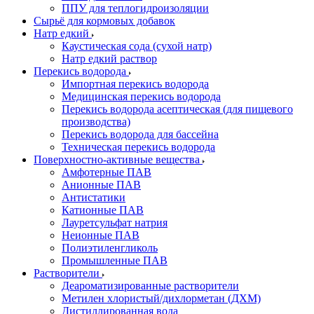
ППУ для теплогидроизоляции
Сырьё для кормовых добавок
Натр едкий
Каустическая сода (сухой натр)
Натр едкий раствор
Перекись водорода
Импортная перекись водорода
Медицинская перекись водорода
Перекись водорода асептическая (для пищевого
производства)
Перекись водорода для бассейна
Техническая перекись водорода
Поверхностно-активные вещества
Амфотерные ПАВ
Анионные ПАВ
Антистатики
Катионные ПАВ
Лауретсульфат натрия
Неионные ПАВ
Полиэтиленгликоль
Промышленные ПАВ
Растворители
Деароматизированные растворители
Метилен хлористый/дихлорметан (ДХМ)
Дистиллированная вода