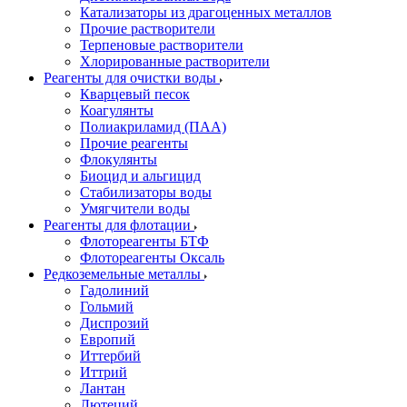
Катализаторы из драгоценных металлов
Прочие растворители
Терпеновые растворители
Хлорированные растворители
Реагенты для очистки воды
Кварцевый песок
Коагулянты
Полиакриламид (ПАА)
Прочие реагенты
Флокулянты
Биоцид и альгицид
Стабилизаторы воды
Умягчители воды
Реагенты для флотации
Флотореагенты БТФ
Флотореагенты Оксаль
Редкоземельные металлы
Гадолиний
Гольмий
Диспрозий
Европий
Иттербий
Иттрий
Лантан
Лютеций