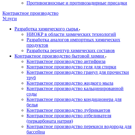
Противоизносные и противозадирные присадки
Контрактное производство
Услуги
Разработка химического сырья
НИОКР в области химических технологий
Разработка аналогов импортных химических
продуктов
Разработка рецептур химических составов
Контрактное производство бытовой химии
Контрактное производство антифриза
Контрактное производство геля для стирки
Контрактное производство гранул для прочистки
труб
Контрактное производство жидкого мыла
Контрактное производство кальцинированной
соды
Контрактное производство кондиционера для
белья
Контрактное производство лубрикантов
Контрактное производство отбеливателя
(перкарбоната натрия)
Контрактное производство перекиси водорода для
бассейна