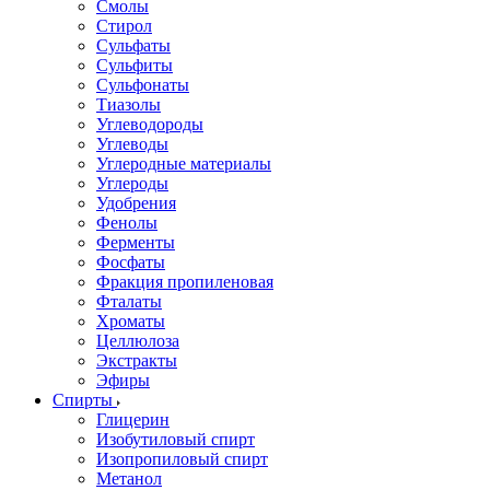
Смолы
Стирол
Сульфаты
Сульфиты
Сульфонаты
Тиазолы
Углеводороды
Углеводы
Углеродные материалы
Углероды
Удобрения
Фенолы
Ферменты
Фосфаты
Фракция пропиленовая
Фталаты
Хроматы
Целлюлоза
Экстракты
Эфиры
Спирты
Глицерин
Изобутиловый спирт
Изопропиловый спирт
Метанол