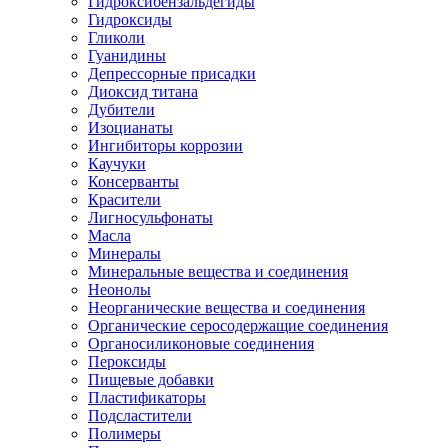
Гидроксибензальдегиды
Гидроксиды
Гликоли
Гуанидины
Депрессорные присадки
Диоксид титана
Дубители
Изоцианаты
Ингибиторы коррозии
Каучуки
Консерванты
Красители
Лигносульфонаты
Масла
Минералы
Минеральные вещества и соединения
Неонолы
Неорганические вещества и соединения
Органические серосодержащие соединения
Органосиликоновые соединения
Пероксиды
Пищевые добавки
Пластификаторы
Подсластители
Полимеры