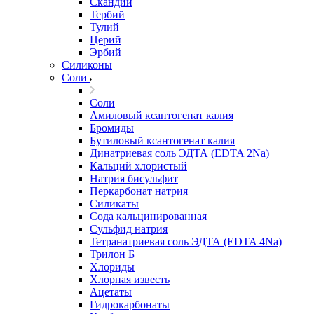
Скандий
Тербий
Тулий
Церий
Эрбий
Силиконы
Соли
Соли
Амиловый ксантогенат калия
Бромиды
Бутиловый ксантогенат калия
Динатриевая соль ЭДТА (EDTA 2Na)
Кальций хлористый
Натрия бисульфит
Перкарбонат натрия
Силикаты
Сода кальцинированная
Сульфид натрия
Тетранатриевая соль ЭДТА (EDTA 4Na)
Трилон Б
Хлориды
Хлорная известь
Ацетаты
Гидрокарбонаты