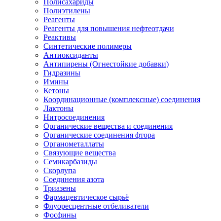
Полисахариды
Полиэтилены
Реагенты
Реагенты для повышения нефтеотдачи
Реактивы
Синтетические полимеры
Антиоксиданты
Антипирены (Огнестойкие добавки)
Гидразины
Имины
Кетоны
Координационные (комплексные) соединения
Лактоны
Нитросоединения
Органические вещества и соединения
Органические соединения фтора
Органометаллаты
Связующие вещества
Семикарбазиды
Скорлупа
Соединения азота
Триазены
Фармацевтическое сырьё
Флуоресцентные отбеливатели
Фосфины