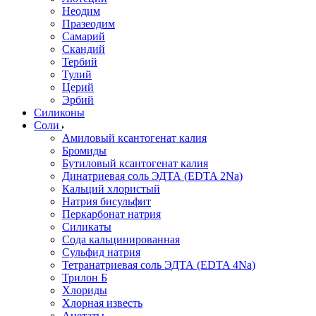
Неодим
Празеодим
Самарий
Скандий
Тербий
Тулий
Церий
Эрбий
Силиконы
Соли
Амиловый ксантогенат калия
Бромиды
Бутиловый ксантогенат калия
Динатриевая соль ЭДТА (EDTA 2Na)
Кальций хлористый
Натрия бисульфит
Перкарбонат натрия
Силикаты
Сода кальцинированная
Сульфид натрия
Тетранатриевая соль ЭДТА (EDTA 4Na)
Трилон Б
Хлориды
Хлорная известь
Ацетаты