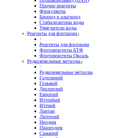
Полиакриламид (ПАА)
Прочие реагенты
Флокулянты
Биоцид и альгицид
Стабилизаторы воды
Умягчители воды
Реагенты для флотации
Реагенты для флотации
Флотореагенты БТФ
Флотореагенты Оксаль
Редкоземельные металлы
Редкоземельные металлы
Гадолиний
Гольмий
Диспрозий
Европий
Иттербий
Иттрий
Лантан
Лютеций
Неодим
Празеодим
Самарий