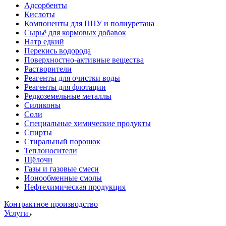
Адсорбенты
Кислоты
Компоненты для ППУ и полиуретана
Сырьё для кормовых добавок
Натр едкий
Перекись водорода
Поверхностно-активные вещества
Растворители
Реагенты для очистки воды
Реагенты для флотации
Редкоземельные металлы
Силиконы
Соли
Специальные химические продукты
Спирты
Стиральный порошок
Теплоносители
Щёлочи
Газы и газовые смеси
Ионообменные смолы
Нефтехимическая продукция
Контрактное производство
Услуги