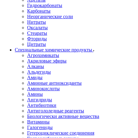
Гидрокарбонаты
Карбонаты
Неорганические соли
Нитраты
Оксалаты
Стеараты
Фториды
Цитраты
Специальные химические продукты
Агрохимикаты
Акриловые эфиры
Алканы
Альдегиды
Амиды
Аминные антиоксиданты
Аминокислоты
Амины
Ангидриды
Антибиотики
Антигололедные реагенты
Биологически активные вещества
Витамины
Галогениды
Гетероциклические соединения