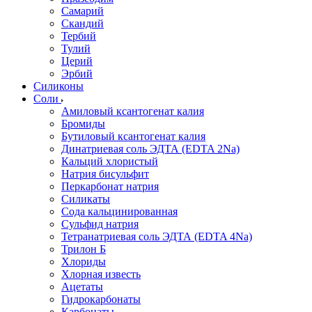
Самарий
Скандий
Тербий
Тулий
Церий
Эрбий
Силиконы
Соли
Амиловый ксантогенат калия
Бромиды
Бутиловый ксантогенат калия
Динатриевая соль ЭДТА (EDTA 2Na)
Кальций хлористый
Натрия бисульфит
Перкарбонат натрия
Силикаты
Сода кальцинированная
Сульфид натрия
Тетранатриевая соль ЭДТА (EDTA 4Na)
Трилон Б
Хлориды
Хлорная известь
Ацетаты
Гидрокарбонаты
Карбонаты