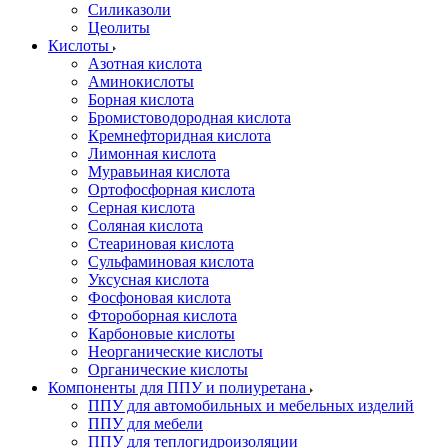
Силиказоли
Цеолиты
Кислоты
Азотная кислота
Аминокислоты
Борная кислота
Бромистоводородная кислота
Кремнефторидная кислота
Лимонная кислота
Муравьиная кислота
Ортофосфорная кислота
Серная кислота
Соляная кислота
Стеариновая кислота
Сульфаминовая кислота
Уксусная кислота
Фосфоновая кислота
Фтороборная кислота
Карбоновые кислоты
Неорганические кислоты
Органические кислоты
Компоненты для ППУ и полиуретана
ППУ для автомобильных и мебельных изделий
ППУ для мебели
ППУ для теплогидроизоляции