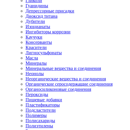
Гликоли
Гуанидины
Депрессорные присадки
Диоксид титана
Дубители
Изоцианаты
Ингибиторы коррозии
Каучуки
Консерванты
Красители
Лигносульфонаты
Масла
Минералы
Минеральные вещества и соединения
Неонолы
Неорганические вещества и соединения
Органические серосодержащие соединения
Органосиликоновые соединения
Пероксиды
Пищевые добавки
Пластификаторы
Подсластители
Полимеры
Полисахариды
Полиэтилены