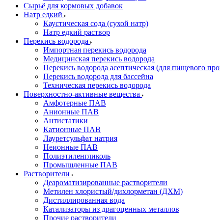
Сырьё для кормовых добавок
Натр едкий
Каустическая сода (сухой натр)
Натр едкий раствор
Перекись водорода
Импортная перекись водорода
Медицинская перекись водорода
Перекись водорода асептическая (для пищевого про
Перекись водорода для бассейна
Техническая перекись водорода
Поверхностно-активные вещества
Амфотерные ПАВ
Анионные ПАВ
Антистатики
Катионные ПАВ
Лауретсульфат натрия
Неионные ПАВ
Полиэтиленгликоль
Промышленные ПАВ
Растворители
Деароматизированные растворители
Метилен хлористый/дихлорметан (ДХМ)
Дистиллированная вода
Катализаторы из драгоценных металлов
Прочие растворители