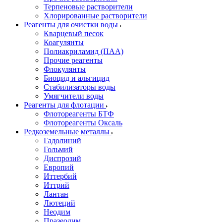
Терпеновые растворители
Хлорированные растворители
Реагенты для очистки воды
Кварцевый песок
Коагулянты
Полиакриламид (ПАА)
Прочие реагенты
Флокулянты
Биоцид и альгицид
Стабилизаторы воды
Умягчители воды
Реагенты для флотации
Флотореагенты БТФ
Флотореагенты Оксаль
Редкоземельные металлы
Гадолиний
Гольмий
Диспрозий
Европий
Иттербий
Иттрий
Лантан
Лютеций
Неодим
Празеодим