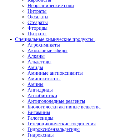
Неорганические соли
Нитраты
Оксалаты
Стеараты
Фториды
Цитраты
Специальные химические продукты
Агрохимикаты
Акриловые эфиры
Алканы
Альдегиды
Амиды
Аминные антиоксиданты
Аминокислоты
Амины
Ангидриды
Антибиотики
Антигололедные реагенты
Биологически активные вещества
Витамины
Галогениды
Гетероциклические соединения
Гидроксибензальдегиды
Гидроксиды