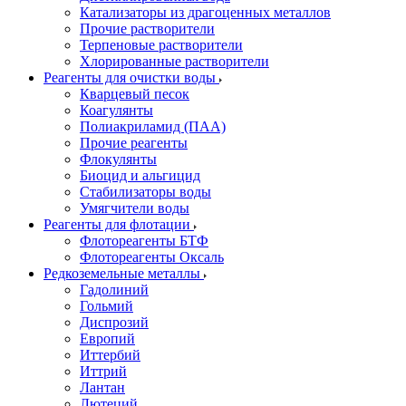
Катализаторы из драгоценных металлов
Прочие растворители
Терпеновые растворители
Хлорированные растворители
Реагенты для очистки воды
Кварцевый песок
Коагулянты
Полиакриламид (ПАА)
Прочие реагенты
Флокулянты
Биоцид и альгицид
Стабилизаторы воды
Умягчители воды
Реагенты для флотации
Флотореагенты БТФ
Флотореагенты Оксаль
Редкоземельные металлы
Гадолиний
Гольмий
Диспрозий
Европий
Иттербий
Иттрий
Лантан
Лютеций