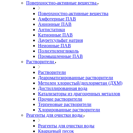
Поверхностно-активные вещества
Поверхностно-активные вещества
Амфотерные ПАВ
Анионные ПАВ
Антистатики
Катионные ПАВ
Лауретсульфат натрия
Неионные ПАВ
Полиэтиленгликоль
Промышленные ПАВ
Растворители
Растворители
Деароматизированные растворители
Метилен хлористый/дихлорметан (ДХМ)
Дистиллированная вода
Катализаторы из драгоценных металлов
Прочие растворители
Терпеновые растворители
Хлорированные растворители
Реагенты для очистки воды
Реагенты для очистки воды
Кварцевый песок