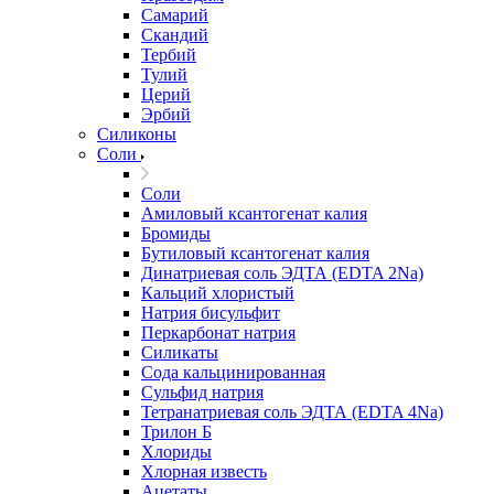
Самарий
Скандий
Тербий
Тулий
Церий
Эрбий
Силиконы
Соли
Соли
Амиловый ксантогенат калия
Бромиды
Бутиловый ксантогенат калия
Динатриевая соль ЭДТА (EDTA 2Na)
Кальций хлористый
Натрия бисульфит
Перкарбонат натрия
Силикаты
Сода кальцинированная
Сульфид натрия
Тетранатриевая соль ЭДТА (EDTA 4Na)
Трилон Б
Хлориды
Хлорная известь
Ацетаты