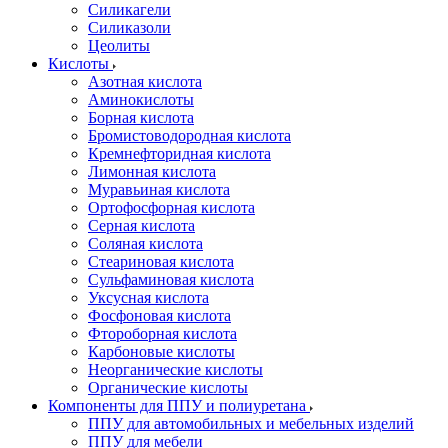
Силикагели
Силиказоли
Цеолиты
Кислоты
Азотная кислота
Аминокислоты
Борная кислота
Бромистоводородная кислота
Кремнефторидная кислота
Лимонная кислота
Муравьиная кислота
Ортофосфорная кислота
Серная кислота
Соляная кислота
Стеариновая кислота
Сульфаминовая кислота
Уксусная кислота
Фосфоновая кислота
Фтороборная кислота
Карбоновые кислоты
Неорганические кислоты
Органические кислоты
Компоненты для ППУ и полиуретана
ППУ для автомобильных и мебельных изделий
ППУ для мебели