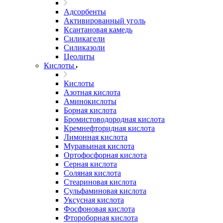
Адсорбенты
Активированный уголь
Ксантановая камедь
Силикагели
Силиказоли
Цеолиты
Кислоты
Кислоты
Азотная кислота
Аминокислоты
Борная кислота
Бромистоводородная кислота
Кремнефторидная кислота
Лимонная кислота
Муравьиная кислота
Ортофосфорная кислота
Серная кислота
Соляная кислота
Стеариновая кислота
Сульфаминовая кислота
Уксусная кислота
Фосфоновая кислота
Фтороборная кислота