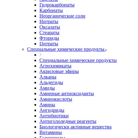
Гидрокарбонаты
Карбонаты
Неорганические соли
Нитраты
Оксалаты
Стеараты
Фториды
Цитраты
Специальные химические продукты
Специальные химические продукты
Агрохимикаты
Акриловые эфиры
Алканы
Альдегиды
Амиды
Аминные антиоксиданты
Аминокислоты
Амины
Ангидриды
Антибиотики
Антигололедные реагенты
Биологически активные вещества
Витамины
Галогениды