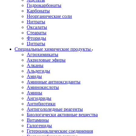
Гидрокарбонаты
Карбонаты
Неорганические соли
Нитраты
Оксалаты
Стеараты
Фториды
Цитраты
Специальные химические продукты
Агрохимикаты
Акриловые эфиры
Алканы
Альдегиды
Амиды
Аминные антиоксиданты
Аминокислоты
Амины
Ангидриды
Антибиотики
Антигололедные реагенты
Биологически активные вещества
Витамины
Галогениды
Гетероциклические соединения