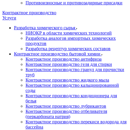
Противоизносные и противозадирные присадки
Контрактное производство
Услуги
Разработка химического сырья
НИОКР в области химических технологий
Разработка аналогов импортных химических
продуктов
Разработка рецептур химических составов
Контрактное производство бытовой химии
Контрактное производство антифриза
Контрактное производство геля для стирки
Контрактное производство гранул для прочистки
труб
Контрактное производство жидкого мыла
Контрактное производство кальцинированной
соды
Контрактное производство кондиционера для
белья
Контрактное производство лубрикантов
Контрактное производство отбеливателя
(перкарбоната натрия)
Контрактное производство перекиси водорода для
бассейна