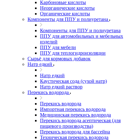
Карбоновые кислоты
Неорганические кислоты
Органические кислоты
Компоненты для ППУ и полиуретана
Компоненты для ППУ и полиуретана
ППУ для автомобильных и мебельных
изделий
ППУ для мебели
ППУ для теплогидроизоляции
Сырьё для кормовых добавок
Натр едкий
Натр едкий
Каустическая сода (сухой натр)
Натр едкий раствор
Перекись водорода
Перекись водорода
Импортная перекись водорода
Медицинская перекись водорода
Перекись водорода асептическая (для
пищевого производства)
Перекись водорода для бассейна
Техническая перекись водорода