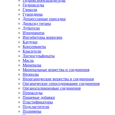
Гидроксибензальдегиды
Гидроксиды
Гликоли
Гуанидины
Депрессорные присадки
Диоксид титана
Дубители
Изоцианаты
Ингибиторы коррозии
Каучуки
Консерванты
Красители
Лигносульфонаты
Масла
Минералы
Минеральные вещества и соединения
Неонолы
Неорганические вещества и соединения
Органические серосодержащие соединения
Органосиликоновые соединения
Пероксиды
Пищевые добавки
Пластификаторы
Подсластители
Полимеры