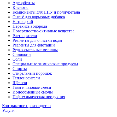
Адсорбенты
Кислоты
Компоненты для ППУ и полиуретана
Сырьё для кормовых добавок
Натр едкий
Перекись водорода
Поверхностно-активные вещества
Растворители
Реагенты для очистки воды
Реагенты для флотации
Редкоземельные металлы
Силиконы
Соли
Специальные химические продукты
Спирты
Стиральный порошок
Теплоносители
Щёлочи
Газы и газовые смеси
Ионообменные смолы
Нефтехимическая продукция
Контрактное производство
Услуги