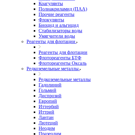
Коагулянты
Полиакриламид (ПАА)
Прочие реагенты
Флокулянты
Биоцид и альгицид
Стабилизаторы воды
Умягчители воды
Реагенты для флотации
Реагенты для флотации
Флотореагенты БТФ
Флотореагенты Оксаль
Редкоземельные металлы
Редкоземельные металлы
Гадолиний
Гольмий
Диспрозий
Европий
Иттербий
Иттрий
Лантан
Лютеций
Неодим
Празеодим