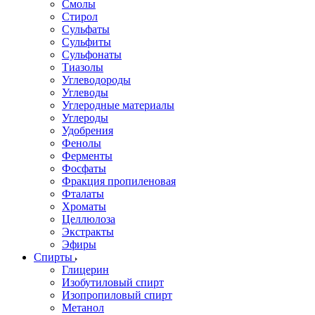
Смолы
Стирол
Сульфаты
Сульфиты
Сульфонаты
Тиазолы
Углеводороды
Углеводы
Углеродные материалы
Углероды
Удобрения
Фенолы
Ферменты
Фосфаты
Фракция пропиленовая
Фталаты
Хроматы
Целлюлоза
Экстракты
Эфиры
Спирты
Глицерин
Изобутиловый спирт
Изопропиловый спирт
Метанол