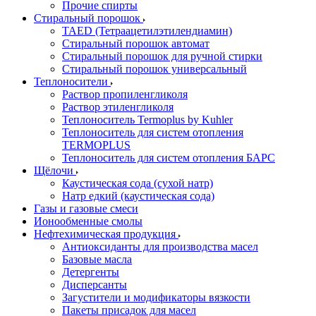
Прочие спирты
Стиральный порошок
TAED (Тетраацетилэтилендиамин)
Стиральный порошок автомат
Стиральный порошок для ручной стирки
Стиральный порошок универсальный
Теплоносители
Раствор пропиленгликоля
Раствор этиленгликоля
Теплоноситель Termoplus by Kuhler
Теплоноситель для систем отопления
TERMOPLUS
Теплоноситель для систем отопления БАРС
Щёлочи
Каустическая сода (сухой натр)
Натр едкий (каустическая сода)
Газы и газовые смеси
Ионообменные смолы
Нефтехимическая продукция
Антиоксиданты для производства масел
Базовые масла
Детергенты
Дисперсанты
Загустители и модификаторы вязкости
Пакеты присадок для масел