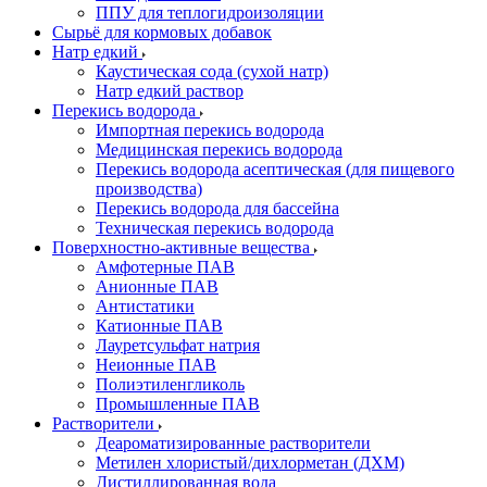
ППУ для теплогидроизоляции
Сырьё для кормовых добавок
Натр едкий
Каустическая сода (сухой натр)
Натр едкий раствор
Перекись водорода
Импортная перекись водорода
Медицинская перекись водорода
Перекись водорода асептическая (для пищевого
производства)
Перекись водорода для бассейна
Техническая перекись водорода
Поверхностно-активные вещества
Амфотерные ПАВ
Анионные ПАВ
Антистатики
Катионные ПАВ
Лауретсульфат натрия
Неионные ПАВ
Полиэтиленгликоль
Промышленные ПАВ
Растворители
Деароматизированные растворители
Метилен хлористый/дихлорметан (ДХМ)
Дистиллированная вода