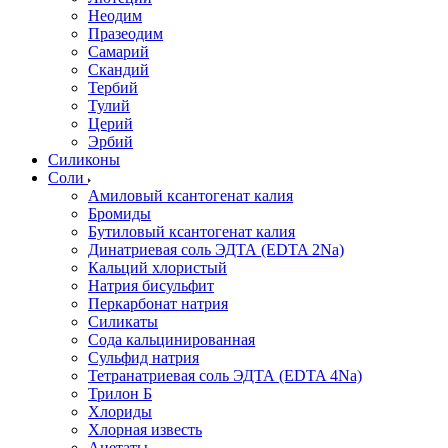
Неодим
Празеодим
Самарий
Скандий
Тербий
Тулий
Церий
Эрбий
Силиконы
Соли
Амиловый ксантогенат калия
Бромиды
Бутиловый ксантогенат калия
Динатриевая соль ЭДТА (EDTA 2Na)
Кальций хлористый
Натрия бисульфит
Перкарбонат натрия
Силикаты
Сода кальцинированная
Сульфид натрия
Тетранатриевая соль ЭДТА (EDTA 4Na)
Трилон Б
Хлориды
Хлорная известь
Ацетаты