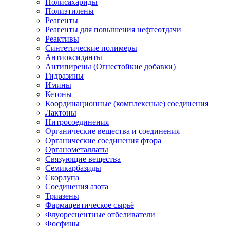
Полисахариды
Полиэтилены
Реагенты
Реагенты для повышения нефтеотдачи
Реактивы
Синтетические полимеры
Антиоксиданты
Антипирены (Огнестойкие добавки)
Гидразины
Имины
Кетоны
Координационные (комплексные) соединения
Лактоны
Нитросоединения
Органические вещества и соединения
Органические соединения фтора
Органометаллаты
Связующие вещества
Семикарбазиды
Скорлупа
Соединения азота
Триазены
Фармацевтическое сырьё
Флуоресцентные отбеливатели
Фосфины