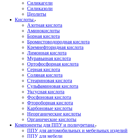
Силикагели
Силиказоли
Цеолиты
Кислоты
Азотная кислота
Аминокислоты
Борная кислота
Бромистоводородная кислота
Кремнефторидная кислота
Лимонная кислота
Муравьиная кислота
Ортофосфорная кислота
Серная кислота
Соляная кислота
Стеариновая кислота
Сульфаминовая кислота
Уксусная кислота
Фосфоновая кислота
Фтороборная кислота
Карбоновые кислоты
Неорганические кислоты
Органические кислоты
Компоненты для ППУ и полиуретана
ППУ для автомобильных и мебельных изделий
ППУ для мебели