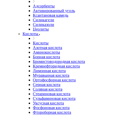
Адсорбенты
Активированный уголь
Ксантановая камедь
Силикагели
Силиказоли
Цеолиты
Кислоты
Кислоты
Азотная кислота
Аминокислоты
Борная кислота
Бромистоводородная кислота
Кремнефторидная кислота
Лимонная кислота
Муравьиная кислота
Ортофосфорная кислота
Серная кислота
Соляная кислота
Стеариновая кислота
Сульфаминовая кислота
Уксусная кислота
Фосфоновая кислота
Фтороборная кислота