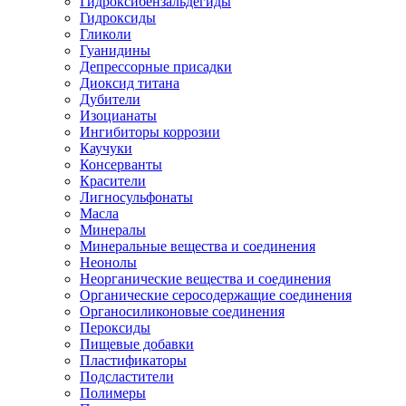
Гидроксибензальдегиды
Гидроксиды
Гликоли
Гуанидины
Депрессорные присадки
Диоксид титана
Дубители
Изоцианаты
Ингибиторы коррозии
Каучуки
Консерванты
Красители
Лигносульфонаты
Масла
Минералы
Минеральные вещества и соединения
Неонолы
Неорганические вещества и соединения
Органические серосодержащие соединения
Органосиликоновые соединения
Пероксиды
Пищевые добавки
Пластификаторы
Подсластители
Полимеры