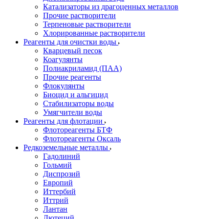
Катализаторы из драгоценных металлов
Прочие растворители
Терпеновые растворители
Хлорированные растворители
Реагенты для очистки воды
Кварцевый песок
Коагулянты
Полиакриламид (ПАА)
Прочие реагенты
Флокулянты
Биоцид и альгицид
Стабилизаторы воды
Умягчители воды
Реагенты для флотации
Флотореагенты БТФ
Флотореагенты Оксаль
Редкоземельные металлы
Гадолиний
Гольмий
Диспрозий
Европий
Иттербий
Иттрий
Лантан
Лютеций