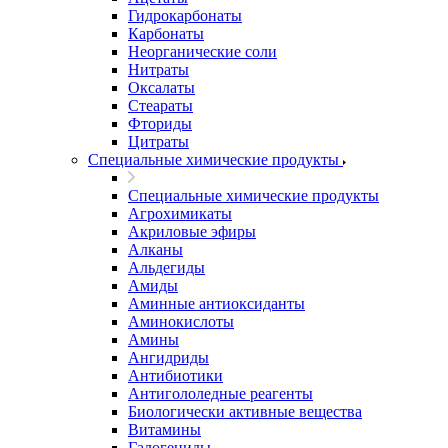
Гидрокарбонаты
Карбонаты
Неорганические соли
Нитраты
Оксалаты
Стеараты
Фториды
Цитраты
Специальные химические продукты
Специальные химические продукты
Агрохимикаты
Акриловые эфиры
Алканы
Альдегиды
Амиды
Аминные антиоксиданты
Аминокислоты
Амины
Ангидриды
Антибиотики
Антигололедные реагенты
Биологически активные вещества
Витамины
Галогениды