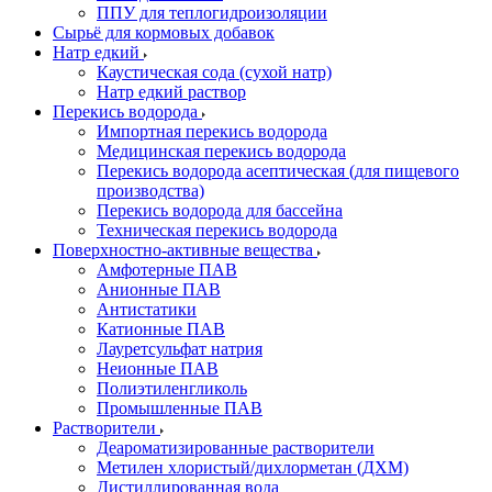
ППУ для теплогидроизоляции
Сырьё для кормовых добавок
Натр едкий
Каустическая сода (сухой натр)
Натр едкий раствор
Перекись водорода
Импортная перекись водорода
Медицинская перекись водорода
Перекись водорода асептическая (для пищевого
производства)
Перекись водорода для бассейна
Техническая перекись водорода
Поверхностно-активные вещества
Амфотерные ПАВ
Анионные ПАВ
Антистатики
Катионные ПАВ
Лауретсульфат натрия
Неионные ПАВ
Полиэтиленгликоль
Промышленные ПАВ
Растворители
Деароматизированные растворители
Метилен хлористый/дихлорметан (ДХМ)
Дистиллированная вода