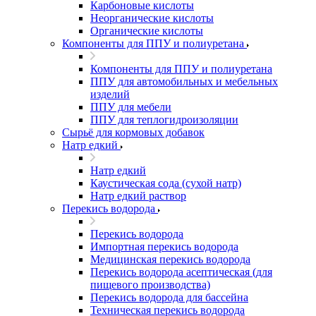
Карбоновые кислоты
Неорганические кислоты
Органические кислоты
Компоненты для ППУ и полиуретана
Компоненты для ППУ и полиуретана
ППУ для автомобильных и мебельных
изделий
ППУ для мебели
ППУ для теплогидроизоляции
Сырьё для кормовых добавок
Натр едкий
Натр едкий
Каустическая сода (сухой натр)
Натр едкий раствор
Перекись водорода
Перекись водорода
Импортная перекись водорода
Медицинская перекись водорода
Перекись водорода асептическая (для
пищевого производства)
Перекись водорода для бассейна
Техническая перекись водорода