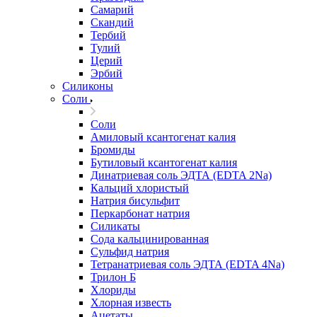
Самарий
Скандий
Тербий
Тулий
Церий
Эрбий
Силиконы
Соли
Соли
Амиловый ксантогенат калия
Бромиды
Бутиловый ксантогенат калия
Динатриевая соль ЭДТА (EDTA 2Na)
Кальций хлористый
Натрия бисульфит
Перкарбонат натрия
Силикаты
Сода кальцинированная
Сульфид натрия
Тетранатриевая соль ЭДТА (EDTA 4Na)
Трилон Б
Хлориды
Хлорная известь
Ацетаты