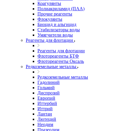
Коагулянты
Полиакриламид (ПАА)
Прочие реагенты
Флокулянты
Биоцид и альгицид
Стабилизаторы воды
Умягчители воды
Реагенты для флотации
Реагенты для флотации
Флотореагенты БТФ
Флотореагенты Оксаль
Редкоземельные металлы
Редкоземельные металлы
Гадолиний
Гольмий
Диспрозий
Европий
Иттербий
Иттрий
Лантан
Лютеций
Неодим
Празеодим