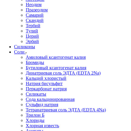
Неодим
Празеодим
Самарий
Скандий
Тербий
Тулий
Церий
Эрбий
Силиконы
Соли
Амиловый ксантогенат калия
Бромиды
Бутиловый ксантогенат калия
Динатриевая соль ЭДТА (EDTA 2Na)
Кальций хлористый
Натрия бисульфит
Перкарбонат натрия
Силикаты
Сода кальцинированная
Сульфид натрия
Тетранатриевая соль ЭДТА (EDTA 4Na)
Трилон Б
Хлориды
Хлорная известь
Ацетаты