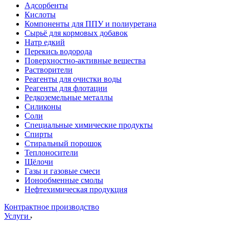
Адсорбенты
Кислоты
Компоненты для ППУ и полиуретана
Сырьё для кормовых добавок
Натр едкий
Перекись водорода
Поверхностно-активные вещества
Растворители
Реагенты для очистки воды
Реагенты для флотации
Редкоземельные металлы
Силиконы
Соли
Специальные химические продукты
Спирты
Стиральный порошок
Теплоносители
Щёлочи
Газы и газовые смеси
Ионообменные смолы
Нефтехимическая продукция
Контрактное производство
Услуги