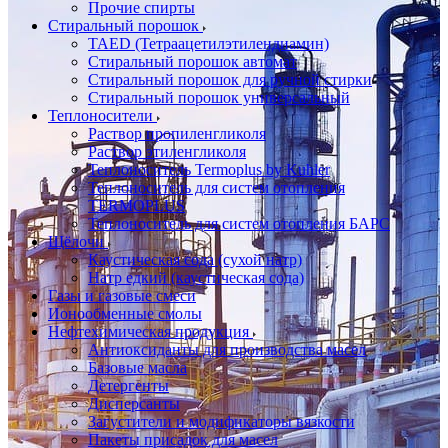
Прочие спирты
Стиральный порошок
TAED (Тетраацетилэтилендиамин)
Стиральный порошок автомат
Стиральный порошок для ручной стирки
Стиральный порошок универсальный
Теплоносители
Раствор пропиленгликоля
Раствор этиленгликоля
Теплоноситель Termoplus by Kuhler
Теплоноситель для систем отопления
TERMOPLUS
Теплоноситель для систем отопления БАРС
Щёлочи
Каустическая сода (сухой натр)
Натр едкий (каустическая сода)
Газы и газовые смеси
Ионообменные смолы
Нефтехимическая продукция
Антиоксиданты для производства масел
Базовые масла
Детергенты
Дисперсанты
Загустители и модификаторы вязкости
Пакеты присадок для масел