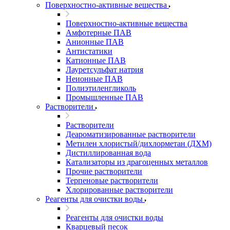
Поверхностно-активные вещества
Поверхностно-активные вещества
Амфотерные ПАВ
Анионные ПАВ
Антистатики
Катионные ПАВ
Лауретсульфат натрия
Неионные ПАВ
Полиэтиленгликоль
Промышленные ПАВ
Растворители
Растворители
Деароматизированные растворители
Метилен хлористый/дихлорметан (ДХМ)
Дистиллированная вода
Катализаторы из драгоценных металлов
Прочие растворители
Терпеновые растворители
Хлорированные растворители
Реагенты для очистки воды
Реагенты для очистки воды
Кварцевый песок