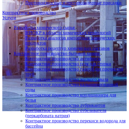
Противоизносные и противозадирные присадки
Контрактное производство
Услуги
Разработка химического сырья
НИОКР в области химических технологий
Разработка аналогов импортных химических
продуктов
Разработка рецептур химических составов
Контрактное производство бытовой химии
Контрактное производство антифриза
Контрактное производство геля для стирки
Контрактное производство гранул для прочистки
труб
Контрактное производство жидкого мыла
Контрактное производство кальцинированной
соды
Контрактное производство кондиционера для
белья
Контрактное производство лубрикантов
Контрактное производство отбеливателя
(перкарбоната натрия)
Контрактное производство перекиси водорода для
бассейна