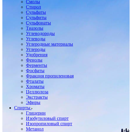
Смолы
Стирол
Сульфаты
Сульфиты
Сульфонаты
Тиазолы
Углеводороды
Углеводы
Углеродные материалы
Углероды
Удобрения
Фенолы
Ферменты
Фосфаты
Фракция пропиленовая
Фталаты
Хроматы
Целлюлоза
Экстракты
Эфиры
Спирты
Глицерин
Изобутиловый спирт
Изопропиловый спирт
Метанол