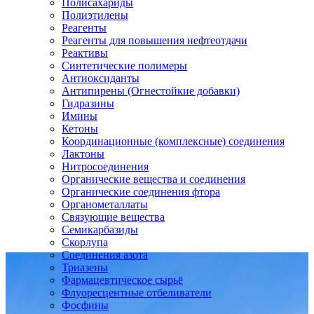
Полисахариды
Полиэтилены
Реагенты
Реагенты для повышения нефтеотдачи
Реактивы
Синтетические полимеры
Антиоксиданты
Антипирены (Огнестойкие добавки)
Гидразины
Имины
Кетоны
Координационные (комплексные) соединения
Лактоны
Нитросоединения
Органические вещества и соединения
Органические соединения фтора
Органометаллаты
Связующие вещества
Семикарбазиды
Скорлупа
Соединения азота
Триазены
Фармацевтическое сырьё
Флуоресцентные отбеливатели
Фосфины