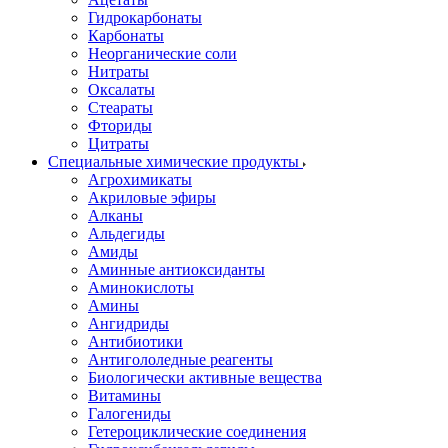
Гидрокарбонаты
Карбонаты
Неорганические соли
Нитраты
Оксалаты
Стеараты
Фториды
Цитраты
Специальные химические продукты
Агрохимикаты
Акриловые эфиры
Алканы
Альдегиды
Амиды
Аминные антиоксиданты
Аминокислоты
Амины
Ангидриды
Антибиотики
Антигололедные реагенты
Биологически активные вещества
Витамины
Галогениды
Гетероциклические соединения