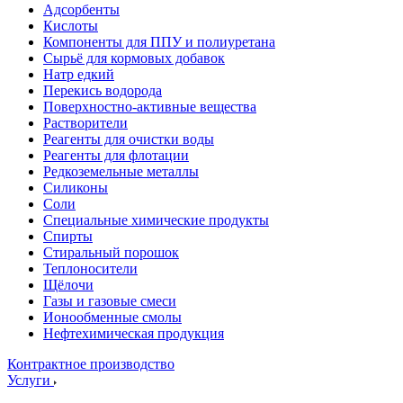
Адсорбенты
Кислоты
Компоненты для ППУ и полиуретана
Сырьё для кормовых добавок
Натр едкий
Перекись водорода
Поверхностно-активные вещества
Растворители
Реагенты для очистки воды
Реагенты для флотации
Редкоземельные металлы
Силиконы
Соли
Специальные химические продукты
Спирты
Стиральный порошок
Теплоносители
Щёлочи
Газы и газовые смеси
Ионообменные смолы
Нефтехимическая продукция
Контрактное производство
Услуги