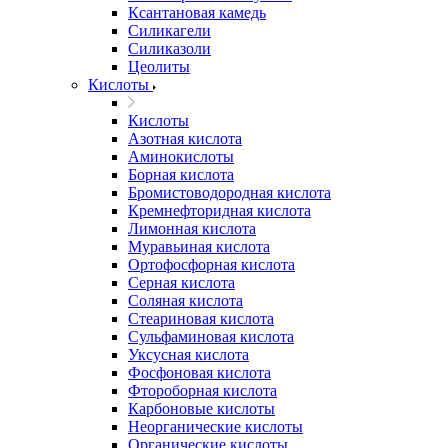
Ксантановая камедь
Силикагели
Силиказоли
Цеолиты
Кислоты
Кислоты
Азотная кислота
Аминокислоты
Борная кислота
Бромистоводородная кислота
Кремнефторидная кислота
Лимонная кислота
Муравьиная кислота
Ортофосфорная кислота
Серная кислота
Соляная кислота
Стеариновая кислота
Сульфаминовая кислота
Уксусная кислота
Фосфоновая кислота
Фтороборная кислота
Карбоновые кислоты
Неорганические кислоты
Органические кислоты