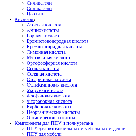
Силикагели
Силиказоли
Цеолиты
Кислоты
Азотная кислота
Аминокислоты
Борная кислота
Бромистоводородная кислота
Кремнефторидная кислота
Лимонная кислота
Муравьиная кислота
Ортофосфорная кислота
Серная кислота
Соляная кислота
Стеариновая кислота
Сульфаминовая кислота
Уксусная кислота
Фосфоновая кислота
Фтороборная кислота
Карбоновые кислоты
Неорганические кислоты
Органические кислоты
Компоненты для ППУ и полиуретана
ППУ для автомобильных и мебельных изделий
ППУ для мебели