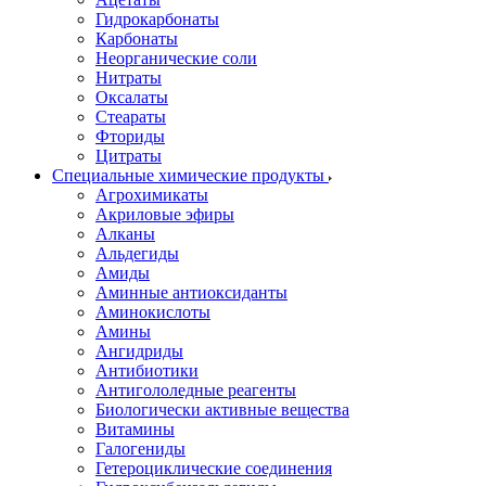
Гидрокарбонаты
Карбонаты
Неорганические соли
Нитраты
Оксалаты
Стеараты
Фториды
Цитраты
Специальные химические продукты
Агрохимикаты
Акриловые эфиры
Алканы
Альдегиды
Амиды
Аминные антиоксиданты
Аминокислоты
Амины
Ангидриды
Антибиотики
Антигололедные реагенты
Биологически активные вещества
Витамины
Галогениды
Гетероциклические соединения