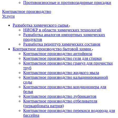
Противоизносные и противозадирные присадки
Контрактное производство
Услуги
Разработка химического сырья
НИОКР в области химических технологий
Разработка аналогов импортных химических
продуктов
Разработка рецептур химических составов
Контрактное производство бытовой химии
Контрактное производство антифриза
Контрактное производство геля для стирки
Контрактное производство гранул для прочистки
труб
Контрактное производство жидкого мыла
Контрактное производство кальцинированной
соды
Контрактное производство кондиционера для
белья
Контрактное производство лубрикантов
Контрактное производство отбеливателя
(перкарбоната натрия)
Контрактное производство перекиси водорода для
бассейна