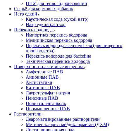
ППУ для теплогидроизоляции
Сырьё для кормовых добавок
Натр едкий
Каустическая сода (сухой натр)
Натр едкий раствор
Перекись водорода
Импортная перекись водорода
Медицинская перекись водорода
Перекись водорода асептическая (для пищевого
производства)
Перекись водорода для бассейна
Техническая перекись водорода
Поверхностно-активные вещества
Амфотерные ПАВ
Анионные ПАВ
Антистатики
Катионные ПАВ
Лауретсульфат натрия
Неионные ПАВ
Полиэтиленгликоль
Промышленные ПАВ
Растворители
Деароматизированные растворители
Метилен хлористый/дихлорметан (ДХМ)
Дистиллированная вода