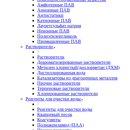
Амфотерные ПАВ
Анионные ПАВ
Антистатики
Катионные ПАВ
Лауретсульфат натрия
Неионные ПАВ
Полиэтиленгликоль
Промышленные ПАВ
Растворители
Растворители
Деароматизированные растворители
Метилен хлористый/дихлорметан (ДХМ)
Дистиллированная вода
Катализаторы из драгоценных металлов
Прочие растворители
Терпеновые растворители
Хлорированные растворители
Реагенты для очистки воды
Реагенты для очистки воды
Кварцевый песок
Коагулянты
Полиакриламид (ПАА)