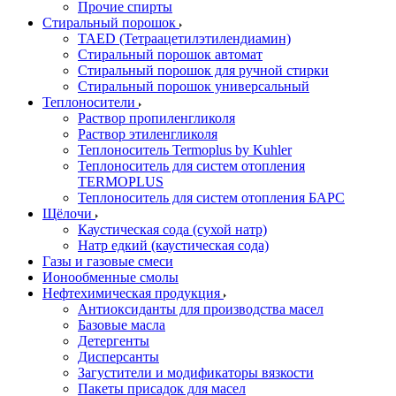
Прочие спирты
Стиральный порошок
TAED (Тетраацетилэтилендиамин)
Стиральный порошок автомат
Стиральный порошок для ручной стирки
Стиральный порошок универсальный
Теплоносители
Раствор пропиленгликоля
Раствор этиленгликоля
Теплоноситель Termoplus by Kuhler
Теплоноситель для систем отопления
TERMOPLUS
Теплоноситель для систем отопления БАРС
Щёлочи
Каустическая сода (сухой натр)
Натр едкий (каустическая сода)
Газы и газовые смеси
Ионообменные смолы
Нефтехимическая продукция
Антиоксиданты для производства масел
Базовые масла
Детергенты
Дисперсанты
Загустители и модификаторы вязкости
Пакеты присадок для масел