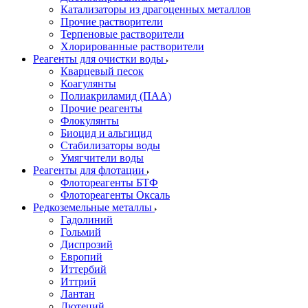
Катализаторы из драгоценных металлов
Прочие растворители
Терпеновые растворители
Хлорированные растворители
Реагенты для очистки воды
Кварцевый песок
Коагулянты
Полиакриламид (ПАА)
Прочие реагенты
Флокулянты
Биоцид и альгицид
Стабилизаторы воды
Умягчители воды
Реагенты для флотации
Флотореагенты БТФ
Флотореагенты Оксаль
Редкоземельные металлы
Гадолиний
Гольмий
Диспрозий
Европий
Иттербий
Иттрий
Лантан
Лютеций