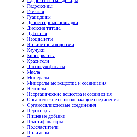
Гидроксибензальдегиды
Гидроксиды
Гликоли
Гуанидины
Депрессорные присадки
Диоксид титана
Дубители
Изоцианаты
Ингибиторы коррозии
Каучуки
Консерванты
Красители
Лигносульфонаты
Масла
Минералы
Минеральные вещества и соединения
Неонолы
Неорганические вещества и соединения
Органические серосодержащие соединения
Органосиликоновые соединения
Пероксиды
Пищевые добавки
Пластификаторы
Подсластители
Полимеры