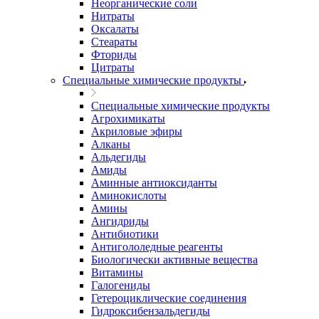
Неорганические соли
Нитраты
Оксалаты
Стеараты
Фториды
Цитраты
Специальные химические продукты
Специальные химические продукты
Агрохимикаты
Акриловые эфиры
Алканы
Альдегиды
Амиды
Аминные антиоксиданты
Аминокислоты
Амины
Ангидриды
Антибиотики
Антигололедные реагенты
Биологически активные вещества
Витамины
Галогениды
Гетероциклические соединения
Гидроксибензальдегиды