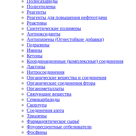
Полисахариды
Полиэтилены
Реагенты
Реагенты для повышения нефтеотдачи
Реактивы
Синтетические полимеры
Антиоксиданты
Антипирены (Огнестойкие добавки)
Гидразины
Имины
Кетоны
Координационные (комплексные) соединения
Лактоны
Нитросоединения
Органические вещества и соединения
Органические соединения фтора
Органометаллаты
Связующие вещества
Семикарбазиды
Скорлупа
Соединения азота
Триазены
Фармацевтическое сырьё
Флуоресцентные отбеливатели
Фосфины