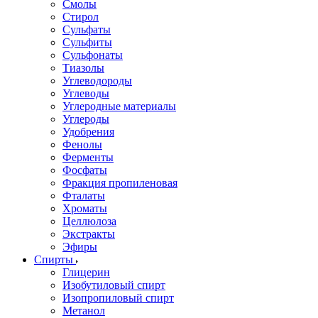
Смолы
Стирол
Сульфаты
Сульфиты
Сульфонаты
Тиазолы
Углеводороды
Углеводы
Углеродные материалы
Углероды
Удобрения
Фенолы
Ферменты
Фосфаты
Фракция пропиленовая
Фталаты
Хроматы
Целлюлоза
Экстракты
Эфиры
Спирты
Глицерин
Изобутиловый спирт
Изопропиловый спирт
Метанол