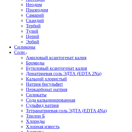
Неодим
Празеодим
Самарий
Скандий
Тербий
Тулий
Церий
Эрбий
Силиконы
Соли
Амиловый ксантогенат калия
Бромиды
Бутиловый ксантогенат калия
Динатриевая соль ЭДТА (EDTA 2Na)
Кальций хлористый
Натрия бисульфит
Перкарбонат натрия
Силикаты
Сода кальцинированная
Сульфид натрия
Тетранатриевая соль ЭДТА (EDTA 4Na)
Трилон Б
Хлориды
Хлорная известь
Ацетаты