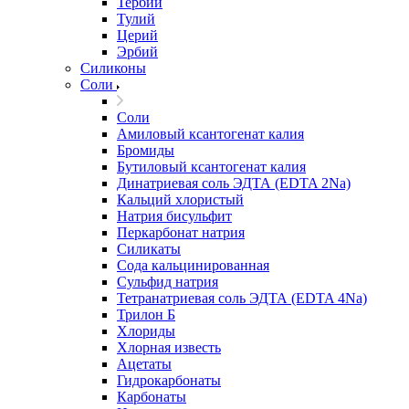
Тербий
Тулий
Церий
Эрбий
Силиконы
Соли
Соли
Амиловый ксантогенат калия
Бромиды
Бутиловый ксантогенат калия
Динатриевая соль ЭДТА (EDTA 2Na)
Кальций хлористый
Натрия бисульфит
Перкарбонат натрия
Силикаты
Сода кальцинированная
Сульфид натрия
Тетранатриевая соль ЭДТА (EDTA 4Na)
Трилон Б
Хлориды
Хлорная известь
Ацетаты
Гидрокарбонаты
Карбонаты