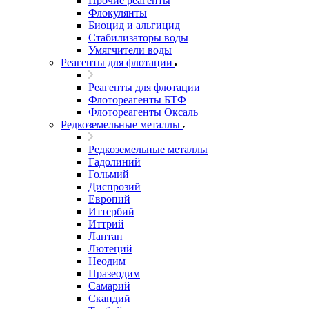
Прочие реагенты
Флокулянты
Биоцид и альгицид
Стабилизаторы воды
Умягчители воды
Реагенты для флотации
Реагенты для флотации
Флотореагенты БТФ
Флотореагенты Оксаль
Редкоземельные металлы
Редкоземельные металлы
Гадолиний
Гольмий
Диспрозий
Европий
Иттербий
Иттрий
Лантан
Лютеций
Неодим
Празеодим
Самарий
Скандий