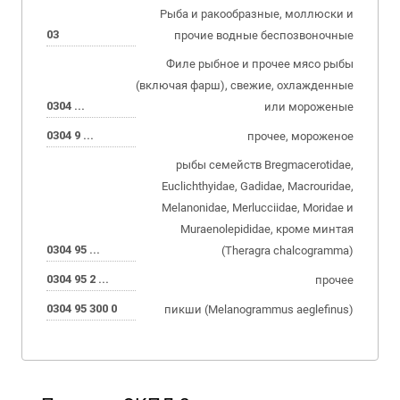
Рыба и ракообразные, моллюски и
03
прочие водные беспозвоночные
Филе рыбное и прочее мясо рыбы
(включая фарш), свежие, охлажденные
0304 ...
или мороженые
0304 9 ...
прочее, мороженое
рыбы семейств Bregmacerotidae,
Euclichthyidae, Gadidae, Macrouridae,
Melanonidae, Merlucciidae, Moridae и
Muraenolepididae, кроме минтая
0304 95 ...
(Theragra chalcogramma)
0304 95 2 ...
прочее
0304 95 300 0
пикши (Melanogrammus aeglefinus)