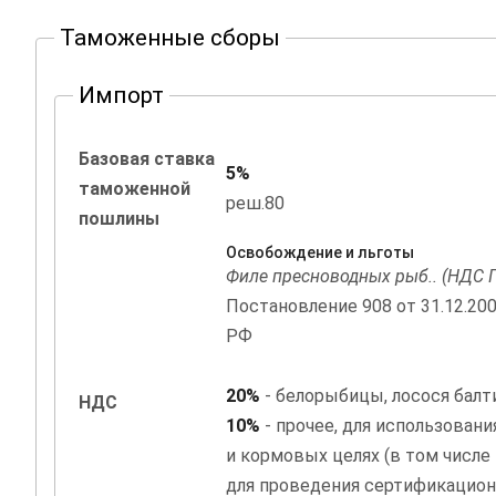
Таможенные сборы
Импорт
Базовая ставка
5%
таможенной
реш.80
пошлины
Освобождение и льготы
Филе пресноводных рыб.. (НДС П
Постановление 908 от 31.12.20
РФ
20%
- белорыбицы, лосося балт
НДС
10%
- прочее, для использован
и кормовых целях (в том числе
для проведения сертификацион