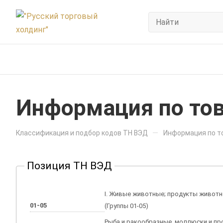
Информация по тов
—
Классификация и подбор кодов ТН ВЭД
Информация по то
Позиция ТН ВЭД
I. Живые животные; продукты живот
01-05
(Группы 01-05)
Рыба и ракообразные, моллюски и пр