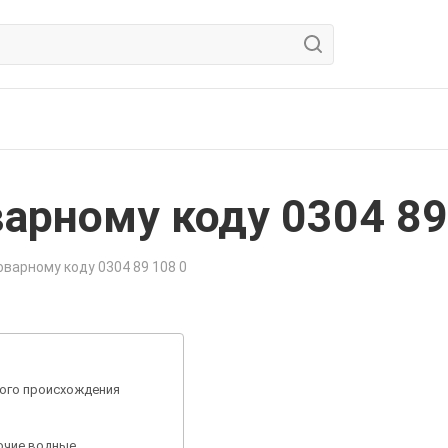
арному коду 0304 89
варному коду 0304 89 108 0
ного происхождения
очие водные