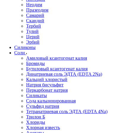
Неодим
Празеодим
Самарий
Скандий
Тербий
Тулий
Церий
Эрбий
Силиконы
Соли
Амиловый ксантогенат калия
Бромиды
Бутиловый ксантогенат калия
Динатриевая соль ЭДТА (EDTA 2Na)
Кальций хлористый
Натрия бисульфит
Перкарбонат натрия
Силикаты
Сода кальцинированная
Сульфид натрия
Тетранатриевая соль ЭДТА (EDTA 4Na)
Трилон Б
Хлориды
Хлорная известь
Ацетаты