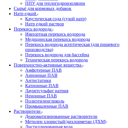
ППУ для теплогидроизоляции
Сырьё для кормовых добавок
Натр едкий
Каустическая сода (сухой натр)
Натр едкий раствор
Перекись водорода
Импортная перекись водорода
Медицинская перекись водорода
Перекись водорода асептическая (для пищевого
производства)
Перекись водорода для бассейна
Техническая перекись водорода
Поверхностно-активные вещества
Амфотерные ПАВ
Анионные ПАВ
Антистатики
Катионные ПАВ
Лауретсульфат натрия
Неионные ПАВ
Полиэтиленгликоль
Промышленные ПАВ
Растворители
Деароматизированные растворители
Метилен хлористый/дихлорметан (ДХМ)
Дистиллированная вода