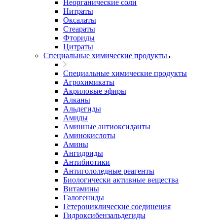
Неорганические соли
Нитраты
Оксалаты
Стеараты
Фториды
Цитраты
Специальные химические продукты
Специальные химические продукты
Агрохимикаты
Акриловые эфиры
Алканы
Альдегиды
Амиды
Аминные антиоксиданты
Аминокислоты
Амины
Ангидриды
Антибиотики
Антигололедные реагенты
Биологически активные вещества
Витамины
Галогениды
Гетероциклические соединения
Гидроксибензальдегиды