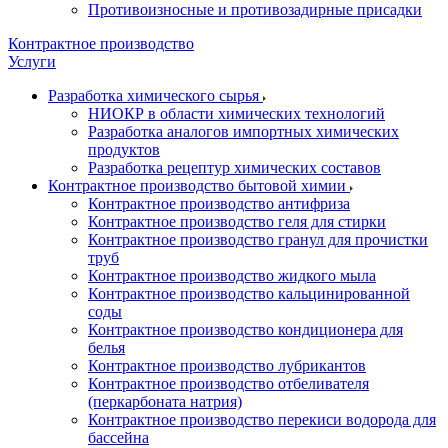
Противоизносные и противозадирные присадки
Контрактное производство
Услуги
Разработка химического сырья
НИОКР в области химических технологий
Разработка аналогов импортных химических
продуктов
Разработка рецептур химических составов
Контрактное производство бытовой химии
Контрактное производство антифриза
Контрактное производство геля для стирки
Контрактное производство гранул для прочистки
труб
Контрактное производство жидкого мыла
Контрактное производство кальцинированной
соды
Контрактное производство кондиционера для
белья
Контрактное производство лубрикантов
Контрактное производство отбеливателя
(перкарбоната натрия)
Контрактное производство перекиси водорода для
бассейна