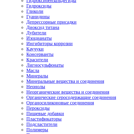
Гидроксибензальдегиды
Гидроксиды
Гликоли
Гуанидины
Депрессорные присадки
Диоксид титана
Дубители
Изоцианаты
Ингибиторы коррозии
Каучуки
Консерванты
Красители
Лигносульфонаты
Масла
Минералы
Минеральные вещества и соединения
Неонолы
Неорганические вещества и соединения
Органические серосодержащие соединения
Органосиликоновые соединения
Пероксиды
Пищевые добавки
Пластификаторы
Подсластители
Полимеры