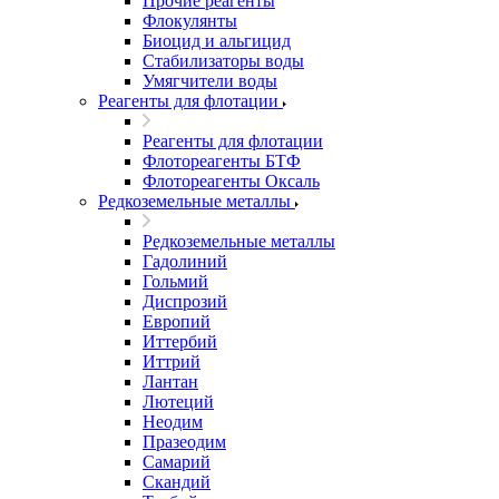
Прочие реагенты
Флокулянты
Биоцид и альгицид
Стабилизаторы воды
Умягчители воды
Реагенты для флотации
Реагенты для флотации
Флотореагенты БТФ
Флотореагенты Оксаль
Редкоземельные металлы
Редкоземельные металлы
Гадолиний
Гольмий
Диспрозий
Европий
Иттербий
Иттрий
Лантан
Лютеций
Неодим
Празеодим
Самарий
Скандий