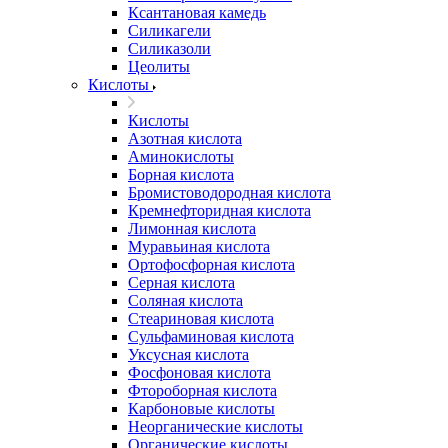
Ксантановая камедь
Силикагели
Силиказоли
Цеолиты
Кислоты
Кислоты
Азотная кислота
Аминокислоты
Борная кислота
Бромистоводородная кислота
Кремнефторидная кислота
Лимонная кислота
Муравьиная кислота
Ортофосфорная кислота
Серная кислота
Соляная кислота
Стеариновая кислота
Сульфаминовая кислота
Уксусная кислота
Фосфоновая кислота
Фтороборная кислота
Карбоновые кислоты
Неорганические кислоты
Органические кислоты