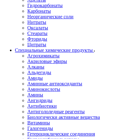
Гидрокарбонаты
Карбонаты
Неорганические соли
Нитраты
Оксалаты
Стеараты
Фториды
Цитраты
Специальные химические продукты
Агрохимикаты
Акриловые эфиры
Алканы
Альдегиды
Амиды
Аминные антиоксиданты
Аминокислоты
Амины
Ангидриды
Антибиотики
Антигололедные реагенты
Биологически активные вещества
Витамины
Галогениды
Гетероциклические соединения