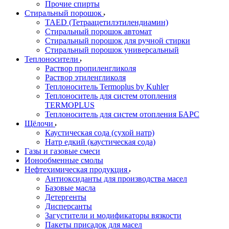
Прочие спирты
Стиральный порошок
TAED (Тетраацетилэтилендиамин)
Стиральный порошок автомат
Стиральный порошок для ручной стирки
Стиральный порошок универсальный
Теплоносители
Раствор пропиленгликоля
Раствор этиленгликоля
Теплоноситель Termoplus by Kuhler
Теплоноситель для систем отопления
TERMOPLUS
Теплоноситель для систем отопления БАРС
Щёлочи
Каустическая сода (сухой натр)
Натр едкий (каустическая сода)
Газы и газовые смеси
Ионообменные смолы
Нефтехимическая продукция
Антиоксиданты для производства масел
Базовые масла
Детергенты
Дисперсанты
Загустители и модификаторы вязкости
Пакеты присадок для масел