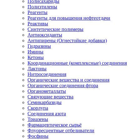
Полисахариды
Полиэтилены
Реагенты
Реагенты для повышения нефтеотдачи
Реактивы
Синтетические полимеры
Антиоксиданты
Антипирены (Огнестойкие добавки)
Гидразины
Имины
Кетоны
Координационные (комплексные) соединения
Лактоны
Нитросоединения
Органические вещества и соединения
Органические соединения фтора
Органометаллаты
Связующие вещества
Семикарбазиды
Скорлупа
Соединения азота
Триазены
Фармацевтическое сырьё
Флуоресцентные отбеливатели
Фосфины