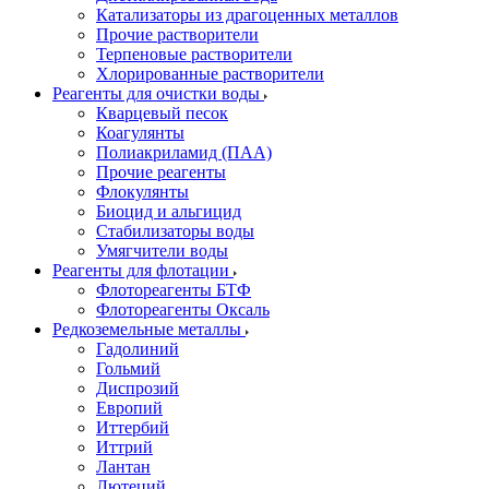
Катализаторы из драгоценных металлов
Прочие растворители
Терпеновые растворители
Хлорированные растворители
Реагенты для очистки воды
Кварцевый песок
Коагулянты
Полиакриламид (ПАА)
Прочие реагенты
Флокулянты
Биоцид и альгицид
Стабилизаторы воды
Умягчители воды
Реагенты для флотации
Флотореагенты БТФ
Флотореагенты Оксаль
Редкоземельные металлы
Гадолиний
Гольмий
Диспрозий
Европий
Иттербий
Иттрий
Лантан
Лютеций