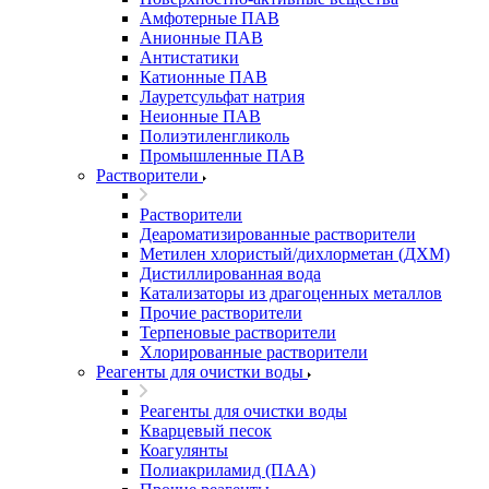
Амфотерные ПАВ
Анионные ПАВ
Антистатики
Катионные ПАВ
Лауретсульфат натрия
Неионные ПАВ
Полиэтиленгликоль
Промышленные ПАВ
Растворители
Растворители
Деароматизированные растворители
Метилен хлористый/дихлорметан (ДХМ)
Дистиллированная вода
Катализаторы из драгоценных металлов
Прочие растворители
Терпеновые растворители
Хлорированные растворители
Реагенты для очистки воды
Реагенты для очистки воды
Кварцевый песок
Коагулянты
Полиакриламид (ПАА)