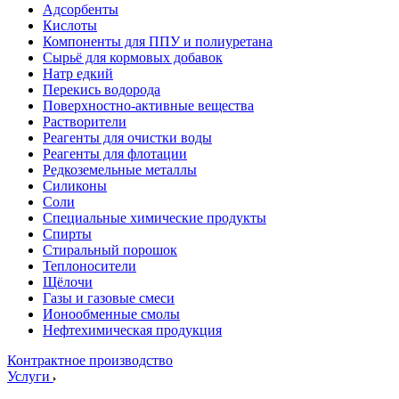
Адсорбенты
Кислоты
Компоненты для ППУ и полиуретана
Сырьё для кормовых добавок
Натр едкий
Перекись водорода
Поверхностно-активные вещества
Растворители
Реагенты для очистки воды
Реагенты для флотации
Редкоземельные металлы
Силиконы
Соли
Специальные химические продукты
Спирты
Стиральный порошок
Теплоносители
Щёлочи
Газы и газовые смеси
Ионообменные смолы
Нефтехимическая продукция
Контрактное производство
Услуги