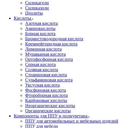
Силикагели
Силиказоли
Цеолиты
Кислоты
Азотная кислота
Аминокислоты
Борная кислота
Бромистоводородная кислота
Кремнефторидная кислота
Лимонная кислота
Муравьиная кислота
Ортофосфорная кислота
Серная кислота
Соляная кислота
Стеариновая кислота
Сульфаминовая кислота
Уксусная кислота
Фосфоновая кислота
Фтороборная кислота
Карбоновые кислоты
Неорганические кислоты
Органические кислоты
Компоненты для ППУ и полиуретана
ППУ для автомобильных и мебельных изделий
ППУ для мебели