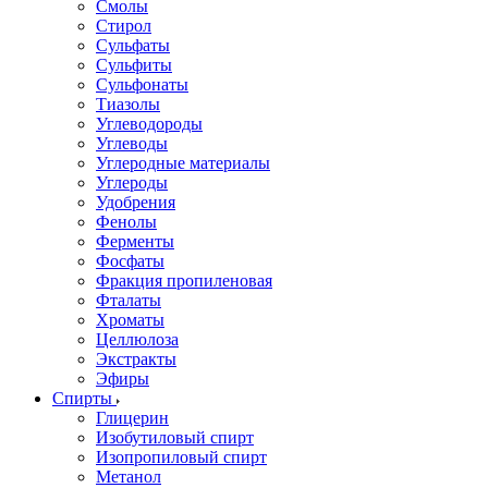
Смолы
Стирол
Сульфаты
Сульфиты
Сульфонаты
Тиазолы
Углеводороды
Углеводы
Углеродные материалы
Углероды
Удобрения
Фенолы
Ферменты
Фосфаты
Фракция пропиленовая
Фталаты
Хроматы
Целлюлоза
Экстракты
Эфиры
Спирты
Глицерин
Изобутиловый спирт
Изопропиловый спирт
Метанол