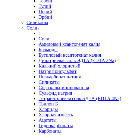
Тербий
Тулий
Церий
Эрбий
Силиконы
Соли
Соли
Амиловый ксантогенат калия
Бромиды
Бутиловый ксантогенат калия
Динатриевая соль ЭДТА (EDTA 2Na)
Кальций хлористый
Натрия бисульфит
Перкарбонат натрия
Силикаты
Сода кальцинированная
Сульфид натрия
Тетранатриевая соль ЭДТА (EDTA 4Na)
Трилон Б
Хлориды
Хлорная известь
Ацетаты
Гидрокарбонаты
Карбонаты