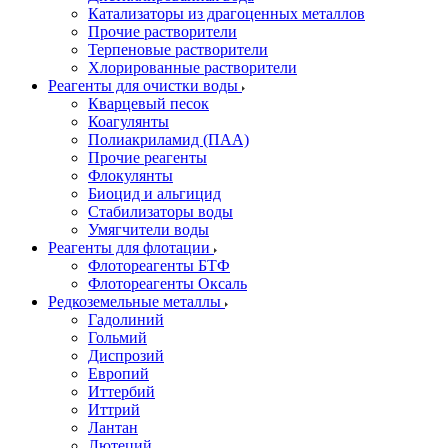
Катализаторы из драгоценных металлов
Прочие растворители
Терпеновые растворители
Хлорированные растворители
Реагенты для очистки воды
Кварцевый песок
Коагулянты
Полиакриламид (ПАА)
Прочие реагенты
Флокулянты
Биоцид и альгицид
Стабилизаторы воды
Умягчители воды
Реагенты для флотации
Флотореагенты БТФ
Флотореагенты Оксаль
Редкоземельные металлы
Гадолиний
Гольмий
Диспрозий
Европий
Иттербий
Иттрий
Лантан
Лютеций