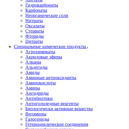
Гидрокарбонаты
Карбонаты
Неорганические соли
Нитраты
Оксалаты
Стеараты
Фториды
Цитраты
Специальные химические продукты
Агрохимикаты
Акриловые эфиры
Алканы
Альдегиды
Амиды
Аминные антиоксиданты
Аминокислоты
Амины
Ангидриды
Антибиотики
Антигололедные реагенты
Биологически активные вещества
Витамины
Галогениды
Гетероциклические соединения