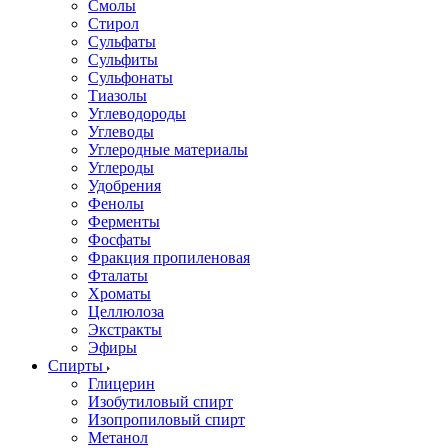
Смолы
Стирол
Сульфаты
Сульфиты
Сульфонаты
Тиазолы
Углеводороды
Углеводы
Углеродные материалы
Углероды
Удобрения
Фенолы
Ферменты
Фосфаты
Фракция пропиленовая
Фталаты
Хроматы
Целлюлоза
Экстракты
Эфиры
Спирты
Глицерин
Изобутиловый спирт
Изопропиловый спирт
Метанол