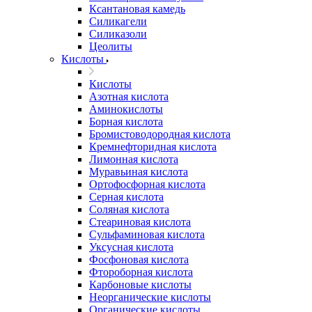
Ксантановая камедь
Силикагели
Силиказоли
Цеолиты
Кислоты
Кислоты
Азотная кислота
Аминокислоты
Борная кислота
Бромистоводородная кислота
Кремнефторидная кислота
Лимонная кислота
Муравьиная кислота
Ортофосфорная кислота
Серная кислота
Соляная кислота
Стеариновая кислота
Сульфаминовая кислота
Уксусная кислота
Фосфоновая кислота
Фтороборная кислота
Карбоновые кислоты
Неорганические кислоты
Органические кислоты