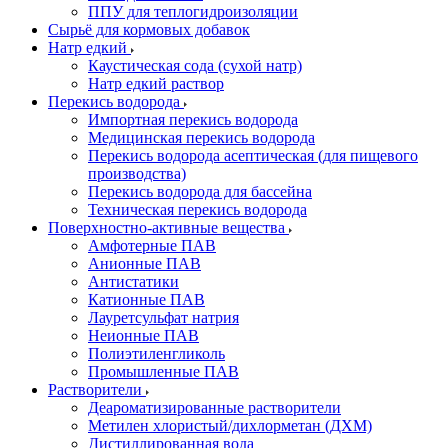
ППУ для теплогидроизоляции
Сырьё для кормовых добавок
Натр едкий
Каустическая сода (сухой натр)
Натр едкий раствор
Перекись водорода
Импортная перекись водорода
Медицинская перекись водорода
Перекись водорода асептическая (для пищевого
производства)
Перекись водорода для бассейна
Техническая перекись водорода
Поверхностно-активные вещества
Амфотерные ПАВ
Анионные ПАВ
Антистатики
Катионные ПАВ
Лауретсульфат натрия
Неионные ПАВ
Полиэтиленгликоль
Промышленные ПАВ
Растворители
Деароматизированные растворители
Метилен хлористый/дихлорметан (ДХМ)
Дистиллированная вода