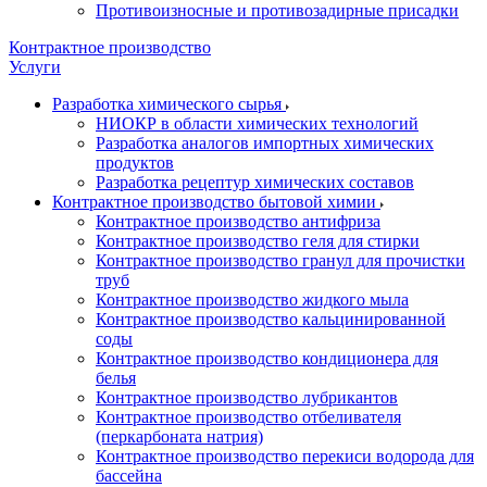
Противоизносные и противозадирные присадки
Контрактное производство
Услуги
Разработка химического сырья
НИОКР в области химических технологий
Разработка аналогов импортных химических
продуктов
Разработка рецептур химических составов
Контрактное производство бытовой химии
Контрактное производство антифриза
Контрактное производство геля для стирки
Контрактное производство гранул для прочистки
труб
Контрактное производство жидкого мыла
Контрактное производство кальцинированной
соды
Контрактное производство кондиционера для
белья
Контрактное производство лубрикантов
Контрактное производство отбеливателя
(перкарбоната натрия)
Контрактное производство перекиси водорода для
бассейна