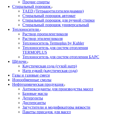
Прочие спирты
Стиральный порошок
TAED (Тетраацетилэтилендиамин)
Стиральный порошок автомат
Стиральный порошок для ручной стирки
Стиральный порошок универсальный
Теплоносители
Раствор пропиленгликоля
Раствор этиленгликоля
Теплоноситель Termoplus by Kuhler
Теплоноситель для систем отопления
TERMOPLUS
Теплоноситель для систем отопления БАРС
Щёлочи
Каустическая сода (сухой натр)
Натр едкий (каустическая сода)
Газы и газовые смеси
Ионообменные смолы
Нефтехимическая продукция
Антиоксиданты для производства масел
Базовые масла
Детергенты
Дисперсанты
Загустители и модификаторы вязкости
Пакеты присадок для масел