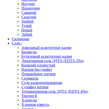
Неодим
Празеодим
Самарий
Скандий
Тербий
Тулий
Церий
Эрбий
Силиконы
Соли
Амиловый ксантогенат калия
Бромиды
Бутиловый ксантогенат калия
Динатриевая соль ЭДТА (EDTA 2Na)
Кальций хлористый
Натрия бисульфит
Перкарбонат натрия
Силикаты
Сода кальцинированная
Сульфид натрия
Тетранатриевая соль ЭДТА (EDTA 4Na)
Трилон Б
Хлориды
Хлорная известь
Ацетаты