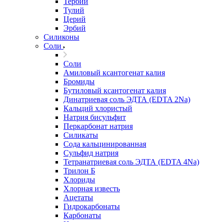
Тербий
Тулий
Церий
Эрбий
Силиконы
Соли
Соли
Амиловый ксантогенат калия
Бромиды
Бутиловый ксантогенат калия
Динатриевая соль ЭДТА (EDTA 2Na)
Кальций хлористый
Натрия бисульфит
Перкарбонат натрия
Силикаты
Сода кальцинированная
Сульфид натрия
Тетранатриевая соль ЭДТА (EDTA 4Na)
Трилон Б
Хлориды
Хлорная известь
Ацетаты
Гидрокарбонаты
Карбонаты