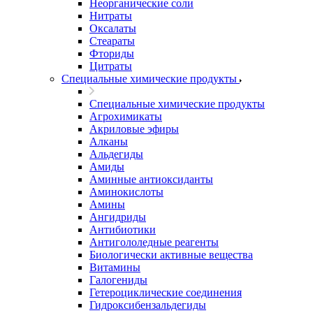
Неорганические соли
Нитраты
Оксалаты
Стеараты
Фториды
Цитраты
Специальные химические продукты
Специальные химические продукты
Агрохимикаты
Акриловые эфиры
Алканы
Альдегиды
Амиды
Аминные антиоксиданты
Аминокислоты
Амины
Ангидриды
Антибиотики
Антигололедные реагенты
Биологически активные вещества
Витамины
Галогениды
Гетероциклические соединения
Гидроксибензальдегиды