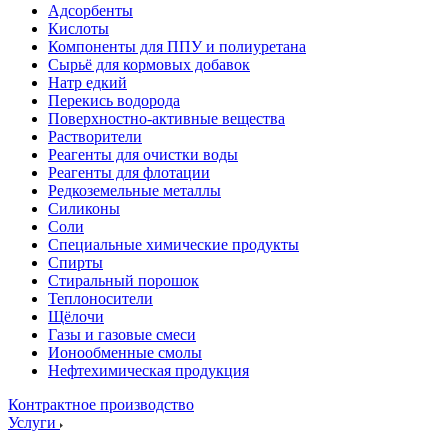
Адсорбенты
Кислоты
Компоненты для ППУ и полиуретана
Сырьё для кормовых добавок
Натр едкий
Перекись водорода
Поверхностно-активные вещества
Растворители
Реагенты для очистки воды
Реагенты для флотации
Редкоземельные металлы
Силиконы
Соли
Специальные химические продукты
Спирты
Стиральный порошок
Теплоносители
Щёлочи
Газы и газовые смеси
Ионообменные смолы
Нефтехимическая продукция
Контрактное производство
Услуги