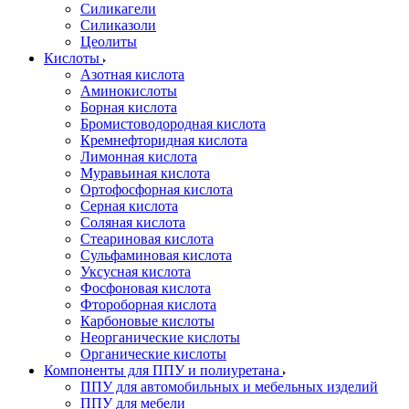
Силикагели
Силиказоли
Цеолиты
Кислоты
Азотная кислота
Аминокислоты
Борная кислота
Бромистоводородная кислота
Кремнефторидная кислота
Лимонная кислота
Муравьиная кислота
Ортофосфорная кислота
Серная кислота
Соляная кислота
Стеариновая кислота
Сульфаминовая кислота
Уксусная кислота
Фосфоновая кислота
Фтороборная кислота
Карбоновые кислоты
Неорганические кислоты
Органические кислоты
Компоненты для ППУ и полиуретана
ППУ для автомобильных и мебельных изделий
ППУ для мебели