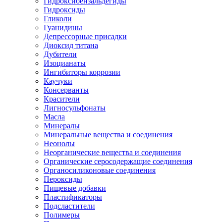
Гидроксибензальдегиды
Гидроксиды
Гликоли
Гуанидины
Депрессорные присадки
Диоксид титана
Дубители
Изоцианаты
Ингибиторы коррозии
Каучуки
Консерванты
Красители
Лигносульфонаты
Масла
Минералы
Минеральные вещества и соединения
Неонолы
Неорганические вещества и соединения
Органические серосодержащие соединения
Органосиликоновые соединения
Пероксиды
Пищевые добавки
Пластификаторы
Подсластители
Полимеры