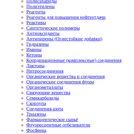
Полисахариды
Полиэтилены
Реагенты
Реагенты для повышения нефтеотдачи
Реактивы
Синтетические полимеры
Антиоксиданты
Антипирены (Огнестойкие добавки)
Гидразины
Имины
Кетоны
Координационные (комплексные) соединения
Лактоны
Нитросоединения
Органические вещества и соединения
Органические соединения фтора
Органометаллаты
Связующие вещества
Семикарбазиды
Скорлупа
Соединения азота
Триазены
Фармацевтическое сырьё
Флуоресцентные отбеливатели
Фосфины