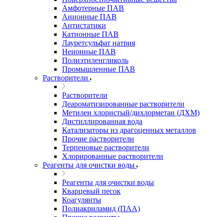
Амфотерные ПАВ
Анионные ПАВ
Антистатики
Катионные ПАВ
Лауретсульфат натрия
Неионные ПАВ
Полиэтиленгликоль
Промышленные ПАВ
Растворители
Растворители
Деароматизированные растворители
Метилен хлористый/дихлорметан (ДХМ)
Дистиллированная вода
Катализаторы из драгоценных металлов
Прочие растворители
Терпеновые растворители
Хлорированные растворители
Реагенты для очистки воды
Реагенты для очистки воды
Кварцевый песок
Коагулянты
Полиакриламид (ПАА)