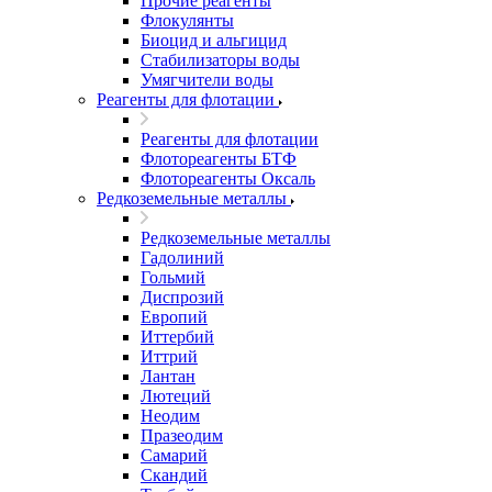
Прочие реагенты
Флокулянты
Биоцид и альгицид
Стабилизаторы воды
Умягчители воды
Реагенты для флотации
Реагенты для флотации
Флотореагенты БТФ
Флотореагенты Оксаль
Редкоземельные металлы
Редкоземельные металлы
Гадолиний
Гольмий
Диспрозий
Европий
Иттербий
Иттрий
Лантан
Лютеций
Неодим
Празеодим
Самарий
Скандий