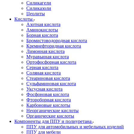
Силикагели
Силиказоли
Цеолиты
Кислоты
Азотная кислота
Аминокислоты
Борная кислота
Бромистоводородная кислота
Кремнефторидная кислота
Лимонная кислота
Муравьиная кислота
Ортофосфорная кислота
Серная кислота
Соляная кислота
Стеариновая кислота
Сульфаминовая кислота
Уксусная кислота
Фосфоновая кислота
Фтороборная кислота
Карбоновые кислоты
Неорганические кислоты
Органические кислоты
Компоненты для ППУ и полиуретана
ППУ для автомобильных и мебельных изделий
ППУ для мебели