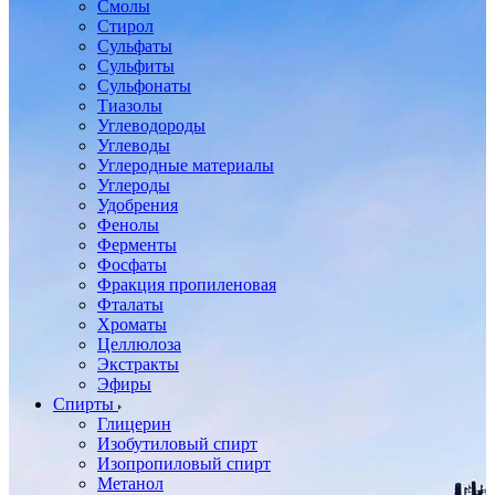
Смолы
Стирол
Сульфаты
Сульфиты
Сульфонаты
Тиазолы
Углеводороды
Углеводы
Углеродные материалы
Углероды
Удобрения
Фенолы
Ферменты
Фосфаты
Фракция пропиленовая
Фталаты
Хроматы
Целлюлоза
Экстракты
Эфиры
Спирты
Глицерин
Изобутиловый спирт
Изопропиловый спирт
Метанол