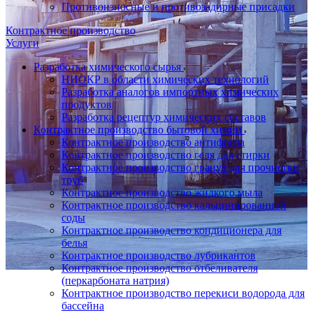
Противоизносные и противозадирные присадки
Контрактное производство
Услуги
Разработка химического сырья
НИОКР в области химических технологий
Разработка аналогов импортных химических
продуктов
Разработка рецептур химических составов
Контрактное производство бытовой химии
Контрактное производство антифриза
Контрактное производство геля для стирки
Контрактное производство гранул для прочистки
труб
Контрактное производство жидкого мыла
Контрактное производство кальцинированной
соды
Контрактное производство кондиционера для
белья
Контрактное производство лубрикантов
Контрактное производство отбеливателя
(перкарбоната натрия)
Контрактное производство перекиси водорода для
бассейна