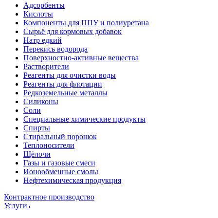
Адсорбенты
Кислоты
Компоненты для ППУ и полиуретана
Сырьё для кормовых добавок
Натр едкий
Перекись водорода
Поверхностно-активные вещества
Растворители
Реагенты для очистки воды
Реагенты для флотации
Редкоземельные металлы
Силиконы
Соли
Специальные химические продукты
Спирты
Стиральный порошок
Теплоносители
Щёлочи
Газы и газовые смеси
Ионообменные смолы
Нефтехимическая продукция
Контрактное производство
Услуги