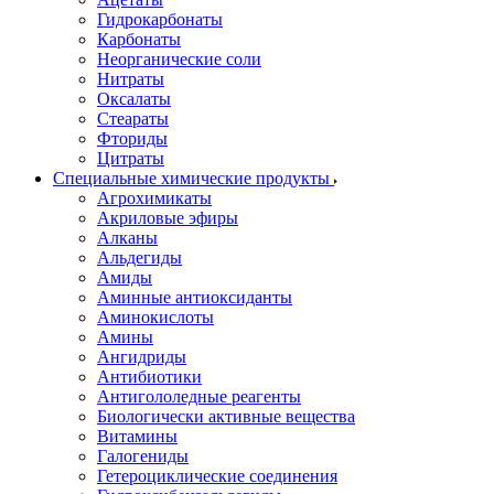
Гидрокарбонаты
Карбонаты
Неорганические соли
Нитраты
Оксалаты
Стеараты
Фториды
Цитраты
Специальные химические продукты
Агрохимикаты
Акриловые эфиры
Алканы
Альдегиды
Амиды
Аминные антиоксиданты
Аминокислоты
Амины
Ангидриды
Антибиотики
Антигололедные реагенты
Биологически активные вещества
Витамины
Галогениды
Гетероциклические соединения