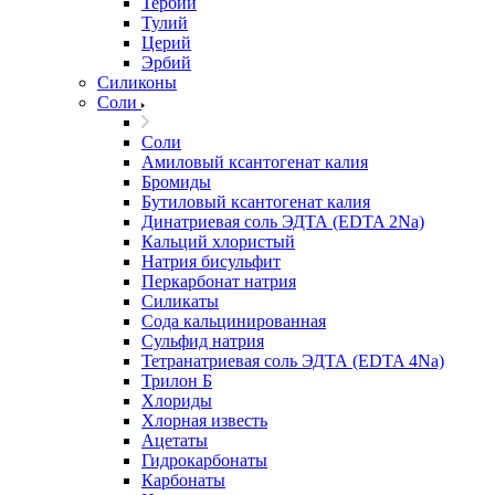
Тербий
Тулий
Церий
Эрбий
Силиконы
Соли
Соли
Амиловый ксантогенат калия
Бромиды
Бутиловый ксантогенат калия
Динатриевая соль ЭДТА (EDTA 2Na)
Кальций хлористый
Натрия бисульфит
Перкарбонат натрия
Силикаты
Сода кальцинированная
Сульфид натрия
Тетранатриевая соль ЭДТА (EDTA 4Na)
Трилон Б
Хлориды
Хлорная известь
Ацетаты
Гидрокарбонаты
Карбонаты