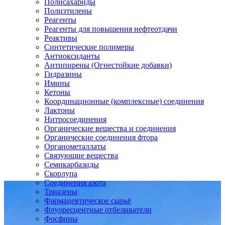
Полисахариды
Полиэтилены
Реагенты
Реагенты для повышения нефтеотдачи
Реактивы
Синтетические полимеры
Антиоксиданты
Антипирены (Огнестойкие добавки)
Гидразины
Имины
Кетоны
Координационные (комплексные) соединения
Лактоны
Нитросоединения
Органические вещества и соединения
Органические соединения фтора
Органометаллаты
Связующие вещества
Семикарбазиды
Скорлупа
Соединения азота
Триазены
Фармацевтическое сырьё
Флуоресцентные отбеливатели
Фосфины