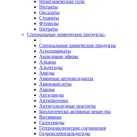
Неорганические соли
Нитраты
Оксалаты
Стеараты
Фториды
Цитраты
Специальные химические продукты
Специальные химические продукты
Агрохимикаты
Акриловые эфиры
Алканы
Альдегиды
Амиды
Аминные антиоксиданты
Аминокислоты
Амины
Ангидриды
Антибиотики
Антигололедные реагенты
Биологически активные вещества
Витамины
Галогениды
Гетероциклические соединения
Гидроксибензальдегиды