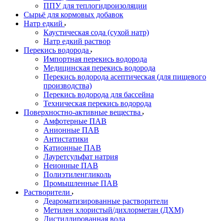
ППУ для теплогидроизоляции
Сырьё для кормовых добавок
Натр едкий
Каустическая сода (сухой натр)
Натр едкий раствор
Перекись водорода
Импортная перекись водорода
Медицинская перекись водорода
Перекись водорода асептическая (для пищевого
производства)
Перекись водорода для бассейна
Техническая перекись водорода
Поверхностно-активные вещества
Амфотерные ПАВ
Анионные ПАВ
Антистатики
Катионные ПАВ
Лауретсульфат натрия
Неионные ПАВ
Полиэтиленгликоль
Промышленные ПАВ
Растворители
Деароматизированные растворители
Метилен хлористый/дихлорметан (ДХМ)
Дистиллированная вода