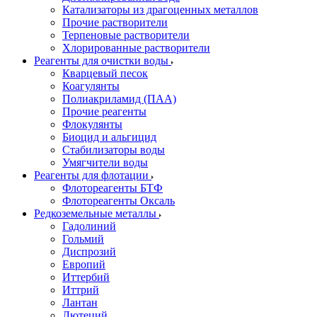
Катализаторы из драгоценных металлов
Прочие растворители
Терпеновые растворители
Хлорированные растворители
Реагенты для очистки воды
Кварцевый песок
Коагулянты
Полиакриламид (ПАА)
Прочие реагенты
Флокулянты
Биоцид и альгицид
Стабилизаторы воды
Умягчители воды
Реагенты для флотации
Флотореагенты БТФ
Флотореагенты Оксаль
Редкоземельные металлы
Гадолиний
Гольмий
Диспрозий
Европий
Иттербий
Иттрий
Лантан
Лютеций