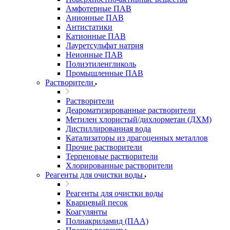
Амфотерные ПАВ
Анионные ПАВ
Антистатики
Катионные ПАВ
Лауретсульфат натрия
Неионные ПАВ
Полиэтиленгликоль
Промышленные ПАВ
Растворители
Растворители
Деароматизированные растворители
Метилен хлористый/дихлорметан (ДХМ)
Дистиллированная вода
Катализаторы из драгоценных металлов
Прочие растворители
Терпеновые растворители
Хлорированные растворители
Реагенты для очистки воды
Реагенты для очистки воды
Кварцевый песок
Коагулянты
Полиакриламид (ПАА)