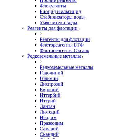
Прочие реагенты
Флокулянты
Биоцид и альгицид
Стабилизаторы воды
Умягчители воды
Реагенты для флотации
Реагенты для флотации
Флотореагенты БТФ
Флотореагенты Оксаль
Редкоземельные металлы
Редкоземельные металлы
Гадолиний
Гольмий
Диспрозий
Европий
Иттербий
Иттрий
Лантан
Лютеций
Неодим
Празеодим
Самарий
Скандий