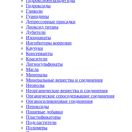
Гидроксибензальдегиды
Гидроксиды
Гликоли
Гуанидины
Депрессорные присадки
Диоксид титана
Дубители
Изоцианаты
Ингибиторы коррозии
Каучуки
Консерванты
Красители
Лигносульфонаты
Масла
Минералы
Минеральные вещества и соединения
Неонолы
Неорганические вещества и соединения
Органические серосодержащие соединения
Органосиликоновые соединения
Пероксиды
Пищевые добавки
Пластификаторы
Подсластители
Полимеры