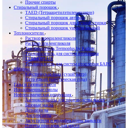
Прочие спирты
Стиральный порошок
TAED (Тетраацетилэтилендиамин)
Стиральный порошок автомат
Стиральный порошок для ручной стирки
Стиральный порошок универсальный
Теплоносители
Раствор пропиленгликоля
Раствор этиленгликоля
Теплоноситель Termoplus by Kuhler
Теплоноситель для систем отопления
TERMOPLUS
Теплоноситель для систем отопления БАРС
Щёлочи
Каустическая сода (сухой натр)
Натр едкий (каустическая сода)
Газы и газовые смеси
Ионообменные смолы
Нефтехимическая продукция
Антиоксиданты для производства масел
Базовые масла
Детергенты
Дисперсанты
Загустители и модификаторы вязкости
Пакеты присадок для масел