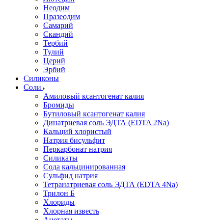
Неодим
Празеодим
Самарий
Скандий
Тербий
Тулий
Церий
Эрбий
Силиконы
Соли
Амиловый ксантогенат калия
Бромиды
Бутиловый ксантогенат калия
Динатриевая соль ЭДТА (EDTA 2Na)
Кальций хлористый
Натрия бисульфит
Перкарбонат натрия
Силикаты
Сода кальцинированная
Сульфид натрия
Тетранатриевая соль ЭДТА (EDTA 4Na)
Трилон Б
Хлориды
Хлорная известь
Ацетаты