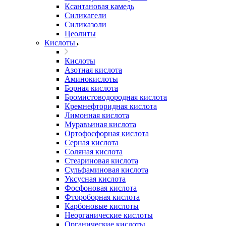
Ксантановая камедь
Силикагели
Силиказоли
Цеолиты
Кислоты
Кислоты
Азотная кислота
Аминокислоты
Борная кислота
Бромистоводородная кислота
Кремнефторидная кислота
Лимонная кислота
Муравьиная кислота
Ортофосфорная кислота
Серная кислота
Соляная кислота
Стеариновая кислота
Сульфаминовая кислота
Уксусная кислота
Фосфоновая кислота
Фтороборная кислота
Карбоновые кислоты
Неорганические кислоты
Органические кислоты