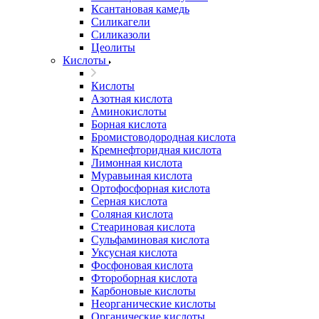
Ксантановая камедь
Силикагели
Силиказоли
Цеолиты
Кислоты
Кислоты
Азотная кислота
Аминокислоты
Борная кислота
Бромистоводородная кислота
Кремнефторидная кислота
Лимонная кислота
Муравьиная кислота
Ортофосфорная кислота
Серная кислота
Соляная кислота
Стеариновая кислота
Сульфаминовая кислота
Уксусная кислота
Фосфоновая кислота
Фтороборная кислота
Карбоновые кислоты
Неорганические кислоты
Органические кислоты