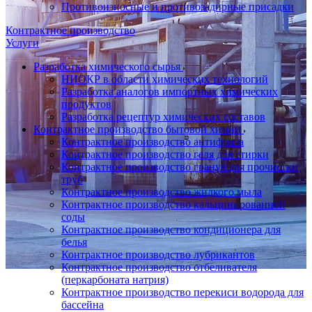
Противоизносные и противозадирные присадки
Контрактное производство
Услуги
Разработка химического сырья
НИОКР в области химических технологий
Разработка аналогов импортных химических
продуктов
Разработка рецептур химических составов
Контрактное производство бытовой химии
Контрактное производство антифриза
Контрактное производство геля для стирки
Контрактное производство гранул для прочистки
труб
Контрактное производство жидкого мыла
Контрактное производство кальцинированной
соды
Контрактное производство кондиционера для
белья
Контрактное производство лубрикантов
Контрактное производство отбеливателя
(перкарбоната натрия)
Контрактное производство перекиси водорода для
бассейна