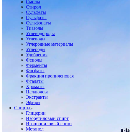
Смолы
Стирол
Сульфаты
Сульфиты
Сульфонаты
Тиазолы
Углеводороды
Углеводы
Углеродные материалы
Углероды
Удобрения
Фенолы
Ферменты
Фосфаты
Фракция пропиленовая
Фталаты
Хроматы
Целлюлоза
Экстракты
Эфиры
Спирты
Глицерин
Изобутиловый спирт
Изопропиловый спирт
Метанол