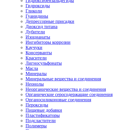
Гидроксибензальдегиды
Гидроксиды
Гликоли
Гуанидины
Депрессорные присадки
Диоксид титана
Дубители
Изоцианаты
Ингибиторы коррозии
Каучуки
Консерванты
Красители
Лигносульфонаты
Масла
Минералы
Минеральные вещества и соединения
Неонолы
Неорганические вещества и соединения
Органические серосодержащие соединения
Органосиликоновые соединения
Пероксиды
Пищевые добавки
Пластификаторы
Подсластители
Полимеры