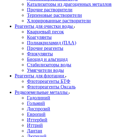
Катализаторы из драгоценных металлов
Прочие растворители
Терпеновые растворители
Хлорированные растворители
Реагенты для очистки воды
Кварцевый песок
Коагулянты
Полиакриламид (ПАА)
Прочие реагенты
Флокулянты
Биоцид и альгицид
Стабилизаторы воды
Умягчители воды
Реагенты для флотации
Флотореагенты БТФ
Флотореагенты Оксаль
Редкоземельные металлы
Гадолиний
Гольмий
Диспрозий
Европий
Иттербий
Иттрий
Лантан
Лютеций