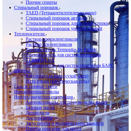
Прочие спирты
Стиральный порошок
TAED (Тетраацетилэтилендиамин)
Стиральный порошок автомат
Стиральный порошок для ручной стирки
Стиральный порошок универсальный
Теплоносители
Раствор пропиленгликоля
Раствор этиленгликоля
Теплоноситель Termoplus by Kuhler
Теплоноситель для систем отопления
TERMOPLUS
Теплоноситель для систем отопления БАРС
Щёлочи
Каустическая сода (сухой натр)
Натр едкий (каустическая сода)
Газы и газовые смеси
Ионообменные смолы
Нефтехимическая продукция
Антиоксиданты для производства масел
Базовые масла
Детергенты
Дисперсанты
Загустители и модификаторы вязкости
Пакеты присадок для масел