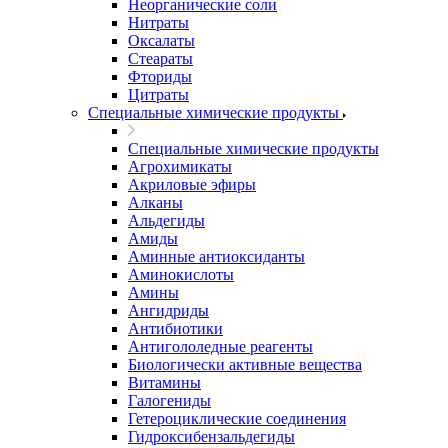
Неорганические соли
Нитраты
Оксалаты
Стеараты
Фториды
Цитраты
Специальные химические продукты
Специальные химические продукты
Агрохимикаты
Акриловые эфиры
Алканы
Альдегиды
Амиды
Аминные антиоксиданты
Аминокислоты
Амины
Ангидриды
Антибиотики
Антигололедные реагенты
Биологически активные вещества
Витамины
Галогениды
Гетероциклические соединения
Гидроксибензальдегиды