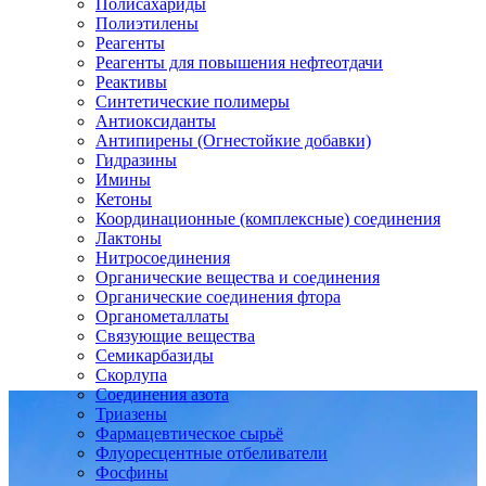
Полисахариды
Полиэтилены
Реагенты
Реагенты для повышения нефтеотдачи
Реактивы
Синтетические полимеры
Антиоксиданты
Антипирены (Огнестойкие добавки)
Гидразины
Имины
Кетоны
Координационные (комплексные) соединения
Лактоны
Нитросоединения
Органические вещества и соединения
Органические соединения фтора
Органометаллаты
Связующие вещества
Семикарбазиды
Скорлупа
Соединения азота
Триазены
Фармацевтическое сырьё
Флуоресцентные отбеливатели
Фосфины