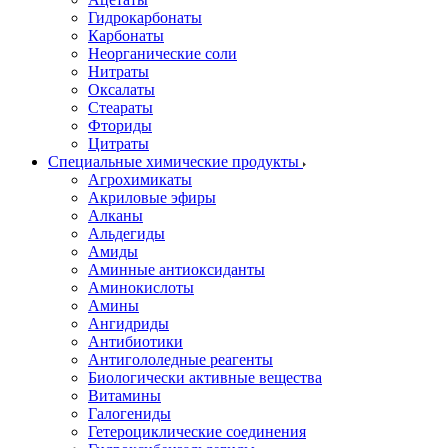
Гидрокарбонаты
Карбонаты
Неорганические соли
Нитраты
Оксалаты
Стеараты
Фториды
Цитраты
Специальные химические продукты
Агрохимикаты
Акриловые эфиры
Алканы
Альдегиды
Амиды
Аминные антиоксиданты
Аминокислоты
Амины
Ангидриды
Антибиотики
Антигололедные реагенты
Биологически активные вещества
Витамины
Галогениды
Гетероциклические соединения