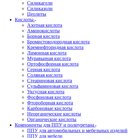
Силикагели
Силиказоли
Цеолиты
Кислоты
Азотная кислота
Аминокислоты
Борная кислота
Бромистоводородная кислота
Кремнефторидная кислота
Лимонная кислота
Муравьиная кислота
Ортофосфорная кислота
Серная кислота
Соляная кислота
Стеариновая кислота
Сульфаминовая кислота
Уксусная кислота
Фосфоновая кислота
Фтороборная кислота
Карбоновые кислоты
Неорганические кислоты
Органические кислоты
Компоненты для ППУ и полиуретана
ППУ для автомобильных и мебельных изделий
ППУ для мебели