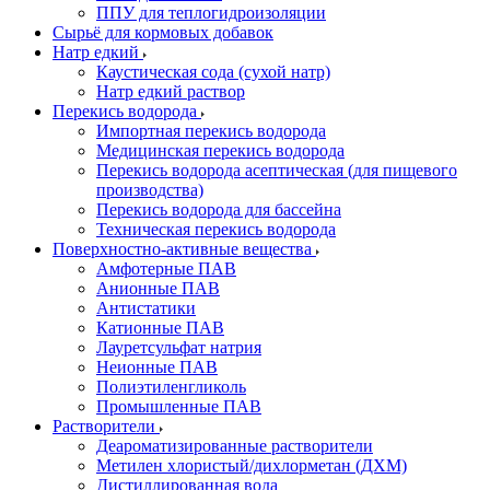
ППУ для теплогидроизоляции
Сырьё для кормовых добавок
Натр едкий
Каустическая сода (сухой натр)
Натр едкий раствор
Перекись водорода
Импортная перекись водорода
Медицинская перекись водорода
Перекись водорода асептическая (для пищевого
производства)
Перекись водорода для бассейна
Техническая перекись водорода
Поверхностно-активные вещества
Амфотерные ПАВ
Анионные ПАВ
Антистатики
Катионные ПАВ
Лауретсульфат натрия
Неионные ПАВ
Полиэтиленгликоль
Промышленные ПАВ
Растворители
Деароматизированные растворители
Метилен хлористый/дихлорметан (ДХМ)
Дистиллированная вода