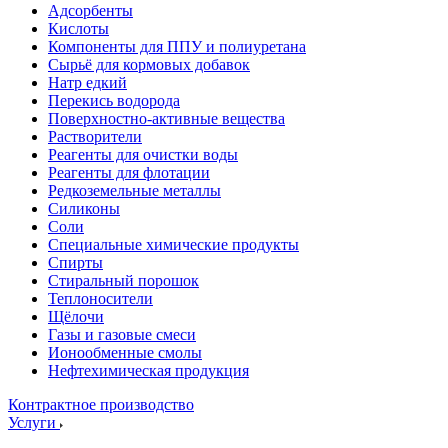
Адсорбенты
Кислоты
Компоненты для ППУ и полиуретана
Сырьё для кормовых добавок
Натр едкий
Перекись водорода
Поверхностно-активные вещества
Растворители
Реагенты для очистки воды
Реагенты для флотации
Редкоземельные металлы
Силиконы
Соли
Специальные химические продукты
Спирты
Стиральный порошок
Теплоносители
Щёлочи
Газы и газовые смеси
Ионообменные смолы
Нефтехимическая продукция
Контрактное производство
Услуги