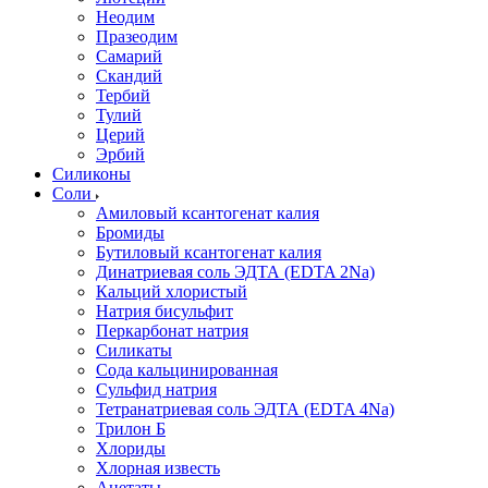
Неодим
Празеодим
Самарий
Скандий
Тербий
Тулий
Церий
Эрбий
Силиконы
Соли
Амиловый ксантогенат калия
Бромиды
Бутиловый ксантогенат калия
Динатриевая соль ЭДТА (EDTA 2Na)
Кальций хлористый
Натрия бисульфит
Перкарбонат натрия
Силикаты
Сода кальцинированная
Сульфид натрия
Тетранатриевая соль ЭДТА (EDTA 4Na)
Трилон Б
Хлориды
Хлорная известь
Ацетаты