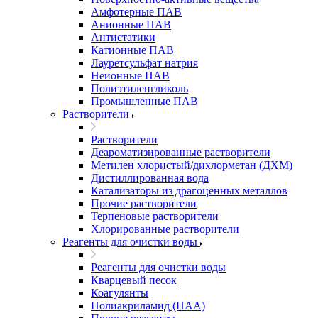
Амфотерные ПАВ
Анионные ПАВ
Антистатики
Катионные ПАВ
Лауретсульфат натрия
Неионные ПАВ
Полиэтиленгликоль
Промышленные ПАВ
Растворители
Растворители
Деароматизированные растворители
Метилен хлористый/дихлорметан (ДХМ)
Дистиллированная вода
Катализаторы из драгоценных металлов
Прочие растворители
Терпеновые растворители
Хлорированные растворители
Реагенты для очистки воды
Реагенты для очистки воды
Кварцевый песок
Коагулянты
Полиакриламид (ПАА)