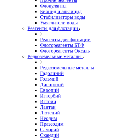
Прочие реагенты
Флокулянты
Биоцид и альгицид
Стабилизаторы воды
Умягчители воды
Реагенты для флотации
Реагенты для флотации
Флотореагенты БТФ
Флотореагенты Оксаль
Редкоземельные металлы
Редкоземельные металлы
Гадолиний
Гольмий
Диспрозий
Европий
Иттербий
Иттрий
Лантан
Лютеций
Неодим
Празеодим
Самарий
Скандий