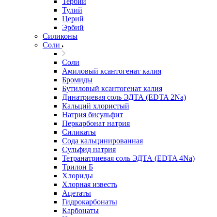
Тербий
Тулий
Церий
Эрбий
Силиконы
Соли
Соли
Амиловый ксантогенат калия
Бромиды
Бутиловый ксантогенат калия
Динатриевая соль ЭДТА (EDTA 2Na)
Кальций хлористый
Натрия бисульфит
Перкарбонат натрия
Силикаты
Сода кальцинированная
Сульфид натрия
Тетранатриевая соль ЭДТА (EDTA 4Na)
Трилон Б
Хлориды
Хлорная известь
Ацетаты
Гидрокарбонаты
Карбонаты