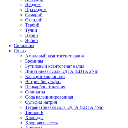
Неодим
Празеодим
Самарий
Скандий
Тербий
Тулий
Церий
Эрбий
Силиконы
Соли
Амиловый ксантогенат калия
Бромиды
Бутиловый ксантогенат калия
Динатриевая соль ЭДТА (EDTA 2Na)
Кальций хлористый
Натрия бисульфит
Перкарбонат натрия
Силикаты
Сода кальцинированная
Сульфид натрия
Тетранатриевая соль ЭДТА (EDTA 4Na)
Трилон Б
Хлориды
Хлорная известь
Ацетаты