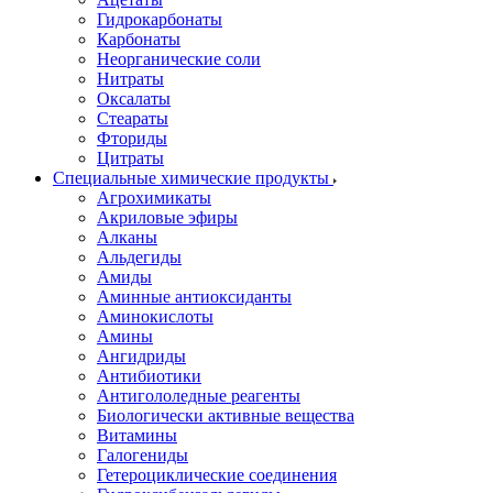
Гидрокарбонаты
Карбонаты
Неорганические соли
Нитраты
Оксалаты
Стеараты
Фториды
Цитраты
Специальные химические продукты
Агрохимикаты
Акриловые эфиры
Алканы
Альдегиды
Амиды
Аминные антиоксиданты
Аминокислоты
Амины
Ангидриды
Антибиотики
Антигололедные реагенты
Биологически активные вещества
Витамины
Галогениды
Гетероциклические соединения