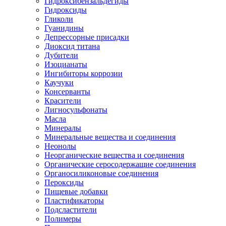
Гидроксибензальдегиды
Гидроксиды
Гликоли
Гуанидины
Депрессорные присадки
Диоксид титана
Дубители
Изоцианаты
Ингибиторы коррозии
Каучуки
Консерванты
Красители
Лигносульфонаты
Масла
Минералы
Минеральные вещества и соединения
Неонолы
Неорганические вещества и соединения
Органические серосодержащие соединения
Органосиликоновые соединения
Пероксиды
Пищевые добавки
Пластификаторы
Подсластители
Полимеры