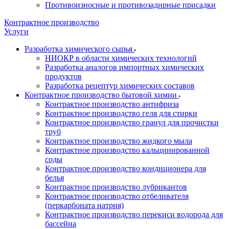
Противоизносные и противозадирные присадки
Контрактное производство
Услуги
Разработка химического сырья
НИОКР в области химических технологий
Разработка аналогов импортных химических
продуктов
Разработка рецептур химических составов
Контрактное производство бытовой химии
Контрактное производство антифриза
Контрактное производство геля для стирки
Контрактное производство гранул для прочистки
труб
Контрактное производство жидкого мыла
Контрактное производство кальцинированной
соды
Контрактное производство кондиционера для
белья
Контрактное производство лубрикантов
Контрактное производство отбеливателя
(перкарбоната натрия)
Контрактное производство перекиси водорода для
бассейна