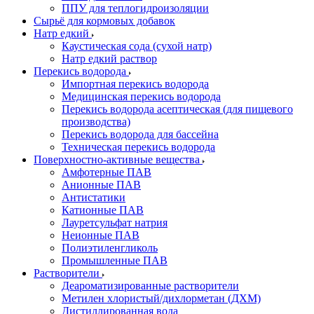
ППУ для теплогидроизоляции
Сырьё для кормовых добавок
Натр едкий
Каустическая сода (сухой натр)
Натр едкий раствор
Перекись водорода
Импортная перекись водорода
Медицинская перекись водорода
Перекись водорода асептическая (для пищевого
производства)
Перекись водорода для бассейна
Техническая перекись водорода
Поверхностно-активные вещества
Амфотерные ПАВ
Анионные ПАВ
Антистатики
Катионные ПАВ
Лауретсульфат натрия
Неионные ПАВ
Полиэтиленгликоль
Промышленные ПАВ
Растворители
Деароматизированные растворители
Метилен хлористый/дихлорметан (ДХМ)
Дистиллированная вода