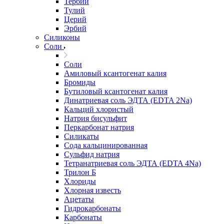
Тербий
Тулий
Церий
Эрбий
Силиконы
Соли
Соли
Амиловый ксантогенат калия
Бромиды
Бутиловый ксантогенат калия
Динатриевая соль ЭДТА (EDTA 2Na)
Кальций хлористый
Натрия бисульфит
Перкарбонат натрия
Силикаты
Сода кальцинированная
Сульфид натрия
Тетранатриевая соль ЭДТА (EDTA 4Na)
Трилон Б
Хлориды
Хлорная известь
Ацетаты
Гидрокарбонаты
Карбонаты