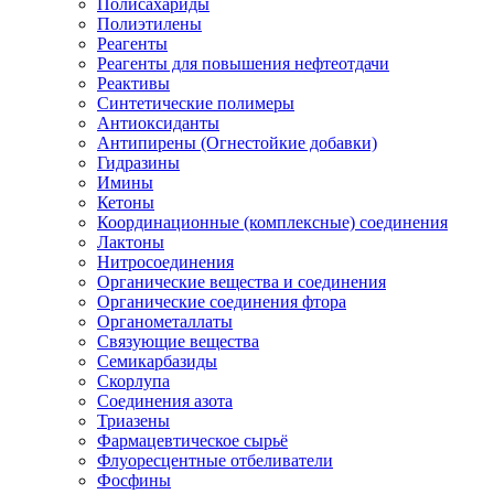
Полисахариды
Полиэтилены
Реагенты
Реагенты для повышения нефтеотдачи
Реактивы
Синтетические полимеры
Антиоксиданты
Антипирены (Огнестойкие добавки)
Гидразины
Имины
Кетоны
Координационные (комплексные) соединения
Лактоны
Нитросоединения
Органические вещества и соединения
Органические соединения фтора
Органометаллаты
Связующие вещества
Семикарбазиды
Скорлупа
Соединения азота
Триазены
Фармацевтическое сырьё
Флуоресцентные отбеливатели
Фосфины