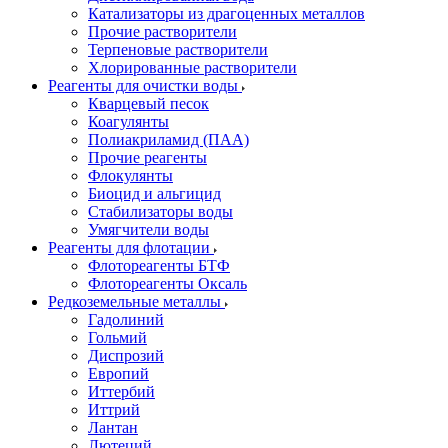
Катализаторы из драгоценных металлов
Прочие растворители
Терпеновые растворители
Хлорированные растворители
Реагенты для очистки воды
Кварцевый песок
Коагулянты
Полиакриламид (ПАА)
Прочие реагенты
Флокулянты
Биоцид и альгицид
Стабилизаторы воды
Умягчители воды
Реагенты для флотации
Флотореагенты БТФ
Флотореагенты Оксаль
Редкоземельные металлы
Гадолиний
Гольмий
Диспрозий
Европий
Иттербий
Иттрий
Лантан
Лютеций