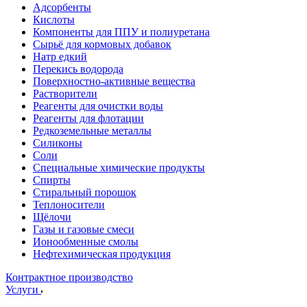
Адсорбенты
Кислоты
Компоненты для ППУ и полиуретана
Сырьё для кормовых добавок
Натр едкий
Перекись водорода
Поверхностно-активные вещества
Растворители
Реагенты для очистки воды
Реагенты для флотации
Редкоземельные металлы
Силиконы
Соли
Специальные химические продукты
Спирты
Стиральный порошок
Теплоносители
Щёлочи
Газы и газовые смеси
Ионообменные смолы
Нефтехимическая продукция
Контрактное производство
Услуги