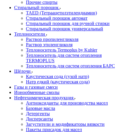
Прочие спирты
Стиральный порошок
TAED (Тетраацетилэтилендиамин)
Стиральный порошок автомат
Стиральный порошок для ручной стирки
Стиральный порошок универсальный
Теплоносители
Раствор пропиленгликоля
Раствор этиленгликоля
Теплоноситель Termoplus by Kuhler
Теплоноситель для систем отопления
TERMOPLUS
Теплоноситель для систем отопления БАРС
Щёлочи
Каустическая сода (сухой натр)
Натр едкий (каустическая сода)
Газы и газовые смеси
Ионообменные смолы
Нефтехимическая продукция
Антиоксиданты для производства масел
Базовые масла
Детергенты
Дисперсанты
Загустители и модификаторы вязкости
Пакеты присадок для масел