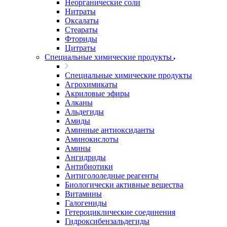
Неорганические соли
Нитраты
Оксалаты
Стеараты
Фториды
Цитраты
Специальные химические продукты
Специальные химические продукты
Агрохимикаты
Акриловые эфиры
Алканы
Альдегиды
Амиды
Аминные антиоксиданты
Аминокислоты
Амины
Ангидриды
Антибиотики
Антигололедные реагенты
Биологически активные вещества
Витамины
Галогениды
Гетероциклические соединения
Гидроксибензальдегиды