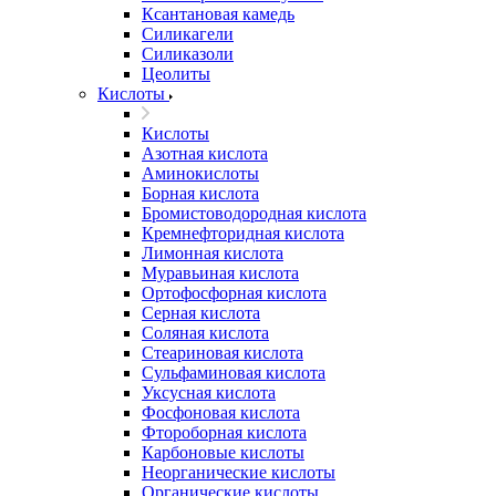
Ксантановая камедь
Силикагели
Силиказоли
Цеолиты
Кислоты
Кислоты
Азотная кислота
Аминокислоты
Борная кислота
Бромистоводородная кислота
Кремнефторидная кислота
Лимонная кислота
Муравьиная кислота
Ортофосфорная кислота
Серная кислота
Соляная кислота
Стеариновая кислота
Сульфаминовая кислота
Уксусная кислота
Фосфоновая кислота
Фтороборная кислота
Карбоновые кислоты
Неорганические кислоты
Органические кислоты