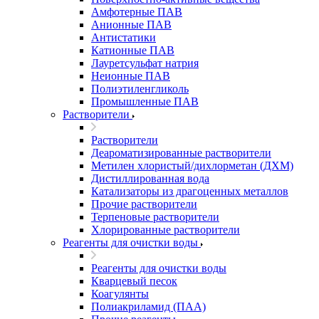
Амфотерные ПАВ
Анионные ПАВ
Антистатики
Катионные ПАВ
Лауретсульфат натрия
Неионные ПАВ
Полиэтиленгликоль
Промышленные ПАВ
Растворители
Растворители
Деароматизированные растворители
Метилен хлористый/дихлорметан (ДХМ)
Дистиллированная вода
Катализаторы из драгоценных металлов
Прочие растворители
Терпеновые растворители
Хлорированные растворители
Реагенты для очистки воды
Реагенты для очистки воды
Кварцевый песок
Коагулянты
Полиакриламид (ПАА)