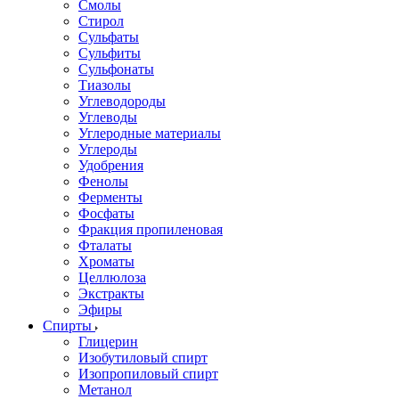
Смолы
Стирол
Сульфаты
Сульфиты
Сульфонаты
Тиазолы
Углеводороды
Углеводы
Углеродные материалы
Углероды
Удобрения
Фенолы
Ферменты
Фосфаты
Фракция пропиленовая
Фталаты
Хроматы
Целлюлоза
Экстракты
Эфиры
Спирты
Глицерин
Изобутиловый спирт
Изопропиловый спирт
Метанол