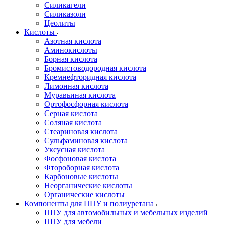
Силикагели
Силиказоли
Цеолиты
Кислоты
Азотная кислота
Аминокислоты
Борная кислота
Бромистоводородная кислота
Кремнефторидная кислота
Лимонная кислота
Муравьиная кислота
Ортофосфорная кислота
Серная кислота
Соляная кислота
Стеариновая кислота
Сульфаминовая кислота
Уксусная кислота
Фосфоновая кислота
Фтороборная кислота
Карбоновые кислоты
Неорганические кислоты
Органические кислоты
Компоненты для ППУ и полиуретана
ППУ для автомобильных и мебельных изделий
ППУ для мебели