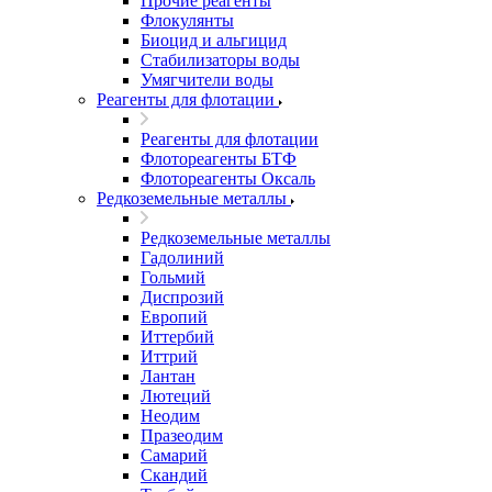
Прочие реагенты
Флокулянты
Биоцид и альгицид
Стабилизаторы воды
Умягчители воды
Реагенты для флотации
Реагенты для флотации
Флотореагенты БТФ
Флотореагенты Оксаль
Редкоземельные металлы
Редкоземельные металлы
Гадолиний
Гольмий
Диспрозий
Европий
Иттербий
Иттрий
Лантан
Лютеций
Неодим
Празеодим
Самарий
Скандий