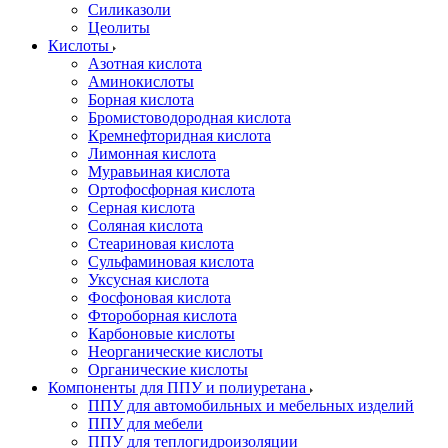
Силиказоли
Цеолиты
Кислоты
Азотная кислота
Аминокислоты
Борная кислота
Бромистоводородная кислота
Кремнефторидная кислота
Лимонная кислота
Муравьиная кислота
Ортофосфорная кислота
Серная кислота
Соляная кислота
Стеариновая кислота
Сульфаминовая кислота
Уксусная кислота
Фосфоновая кислота
Фтороборная кислота
Карбоновые кислоты
Неорганические кислоты
Органические кислоты
Компоненты для ППУ и полиуретана
ППУ для автомобильных и мебельных изделий
ППУ для мебели
ППУ для теплогидроизоляции