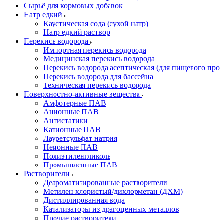
Сырьё для кормовых добавок
Натр едкий
Каустическая сода (сухой натр)
Натр едкий раствор
Перекись водорода
Импортная перекись водорода
Медицинская перекись водорода
Перекись водорода асептическая (для пищевого про
Перекись водорода для бассейна
Техническая перекись водорода
Поверхностно-активные вещества
Амфотерные ПАВ
Анионные ПАВ
Антистатики
Катионные ПАВ
Лауретсульфат натрия
Неионные ПАВ
Полиэтиленгликоль
Промышленные ПАВ
Растворители
Деароматизированные растворители
Метилен хлористый/дихлорметан (ДХМ)
Дистиллированная вода
Катализаторы из драгоценных металлов
Прочие растворители