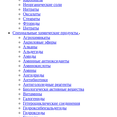
Неорганические соли
Нитраты
Оксалаты
Стеараты
Фториды
Цитраты
Специальные химические продукты
Агрохимикаты
Акриловые эфиры
Алканы
Альдегиды
Амиды
Аминные антиоксиданты
Аминокислоты
Амины
Ангидриды
Антибиотики
Антигололедные реагенты
Биологически активные вещества
Витамины
Галогениды
Гетероциклические соединения
Гидроксибензальдегиды
Гидроксиды