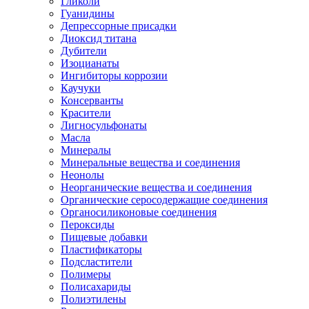
Гликоли
Гуанидины
Депрессорные присадки
Диоксид титана
Дубители
Изоцианаты
Ингибиторы коррозии
Каучуки
Консерванты
Красители
Лигносульфонаты
Масла
Минералы
Минеральные вещества и соединения
Неонолы
Неорганические вещества и соединения
Органические серосодержащие соединения
Органосиликоновые соединения
Пероксиды
Пищевые добавки
Пластификаторы
Подсластители
Полимеры
Полисахариды
Полиэтилены