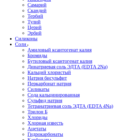
Самарий
Скандий
Тербий
Тулий
Церий
Эрбий
Силиконы
Соли
Амиловый ксантогенат калия
Бромиды
Бутиловый ксантогенат калия
Динатриевая соль ЭДТА (EDTA 2Na)
Кальций хлористый
Натрия бисульфит
Перкарбонат натрия
Силикаты
Сода кальцинированная
Сульфид натрия
Тетранатриевая соль ЭДТА (EDTA 4Na)
Трилон Б
Хлориды
Хлорная известь
Ацетаты
Гидрокарбонаты
Карбонаты