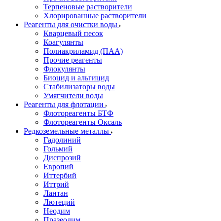
Терпеновые растворители
Хлорированные растворители
Реагенты для очистки воды
Кварцевый песок
Коагулянты
Полиакриламид (ПАА)
Прочие реагенты
Флокулянты
Биоцид и альгицид
Стабилизаторы воды
Умягчители воды
Реагенты для флотации
Флотореагенты БТФ
Флотореагенты Оксаль
Редкоземельные металлы
Гадолиний
Гольмий
Диспрозий
Европий
Иттербий
Иттрий
Лантан
Лютеций
Неодим
Празеодим