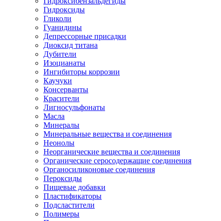
Гидроксибензальдегиды
Гидроксиды
Гликоли
Гуанидины
Депрессорные присадки
Диоксид титана
Дубители
Изоцианаты
Ингибиторы коррозии
Каучуки
Консерванты
Красители
Лигносульфонаты
Масла
Минералы
Минеральные вещества и соединения
Неонолы
Неорганические вещества и соединения
Органические серосодержащие соединения
Органосиликоновые соединения
Пероксиды
Пищевые добавки
Пластификаторы
Подсластители
Полимеры