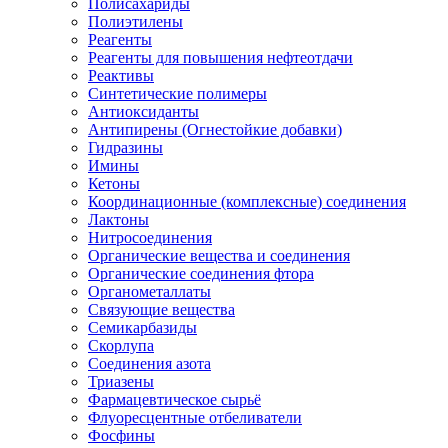
Полисахариды
Полиэтилены
Реагенты
Реагенты для повышения нефтеотдачи
Реактивы
Синтетические полимеры
Антиоксиданты
Антипирены (Огнестойкие добавки)
Гидразины
Имины
Кетоны
Координационные (комплексные) соединения
Лактоны
Нитросоединения
Органические вещества и соединения
Органические соединения фтора
Органометаллаты
Связующие вещества
Семикарбазиды
Скорлупа
Соединения азота
Триазены
Фармацевтическое сырьё
Флуоресцентные отбеливатели
Фосфины