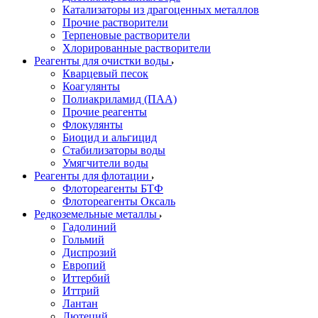
Катализаторы из драгоценных металлов
Прочие растворители
Терпеновые растворители
Хлорированные растворители
Реагенты для очистки воды
Кварцевый песок
Коагулянты
Полиакриламид (ПАА)
Прочие реагенты
Флокулянты
Биоцид и альгицид
Стабилизаторы воды
Умягчители воды
Реагенты для флотации
Флотореагенты БТФ
Флотореагенты Оксаль
Редкоземельные металлы
Гадолиний
Гольмий
Диспрозий
Европий
Иттербий
Иттрий
Лантан
Лютеций