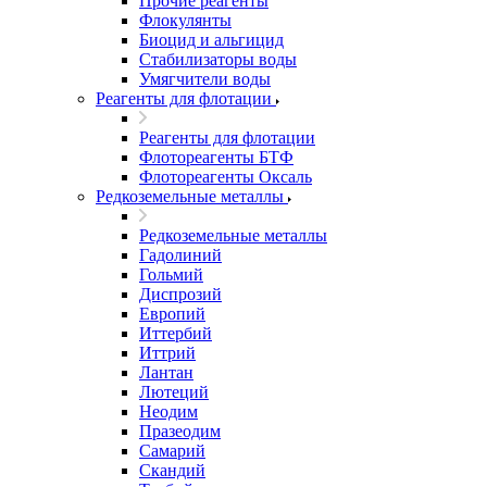
Прочие реагенты
Флокулянты
Биоцид и альгицид
Стабилизаторы воды
Умягчители воды
Реагенты для флотации
Реагенты для флотации
Флотореагенты БТФ
Флотореагенты Оксаль
Редкоземельные металлы
Редкоземельные металлы
Гадолиний
Гольмий
Диспрозий
Европий
Иттербий
Иттрий
Лантан
Лютеций
Неодим
Празеодим
Самарий
Скандий