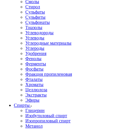
Смолы
Стирол
Сульфаты
Сульфиты
Сульфонаты
Тиазолы
Углеводороды
Углеводы
Углеродные материалы
Углероды
Удобрения
Фенолы
Ферменты
Фосфаты
Фракция пропиленовая
Фталаты
Хроматы
Целлюлоза
Экстракты
Эфиры
Спирты
Глицерин
Изобутиловый спирт
Изопропиловый спирт
Метанол