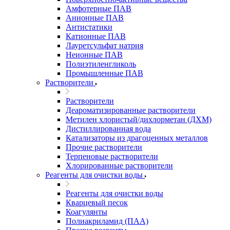
Амфотерные ПАВ
Анионные ПАВ
Антистатики
Катионные ПАВ
Лауретсульфат натрия
Неионные ПАВ
Полиэтиленгликоль
Промышленные ПАВ
Растворители
Растворители
Деароматизированные растворители
Метилен хлористый/дихлорметан (ДХМ)
Дистиллированная вода
Катализаторы из драгоценных металлов
Прочие растворители
Терпеновые растворители
Хлорированные растворители
Реагенты для очистки воды
Реагенты для очистки воды
Кварцевый песок
Коагулянты
Полиакриламид (ПАА)