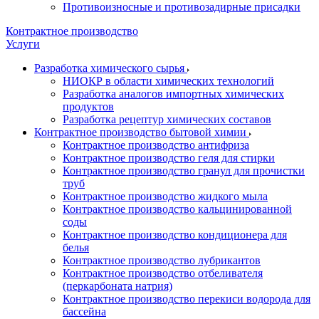
Противоизносные и противозадирные присадки
Контрактное производство
Услуги
Разработка химического сырья
НИОКР в области химических технологий
Разработка аналогов импортных химических
продуктов
Разработка рецептур химических составов
Контрактное производство бытовой химии
Контрактное производство антифриза
Контрактное производство геля для стирки
Контрактное производство гранул для прочистки
труб
Контрактное производство жидкого мыла
Контрактное производство кальцинированной
соды
Контрактное производство кондиционера для
белья
Контрактное производство лубрикантов
Контрактное производство отбеливателя
(перкарбоната натрия)
Контрактное производство перекиси водорода для
бассейна