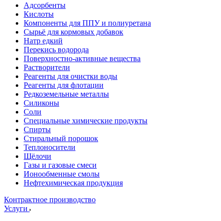
Адсорбенты
Кислоты
Компоненты для ППУ и полиуретана
Сырьё для кормовых добавок
Натр едкий
Перекись водорода
Поверхностно-активные вещества
Растворители
Реагенты для очистки воды
Реагенты для флотации
Редкоземельные металлы
Силиконы
Соли
Специальные химические продукты
Спирты
Стиральный порошок
Теплоносители
Щёлочи
Газы и газовые смеси
Ионообменные смолы
Нефтехимическая продукция
Контрактное производство
Услуги