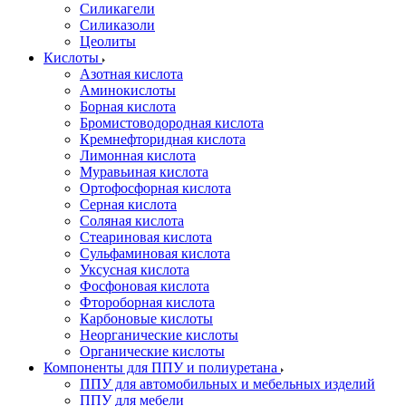
Силикагели
Силиказоли
Цеолиты
Кислоты
Азотная кислота
Аминокислоты
Борная кислота
Бромистоводородная кислота
Кремнефторидная кислота
Лимонная кислота
Муравьиная кислота
Ортофосфорная кислота
Серная кислота
Соляная кислота
Стеариновая кислота
Сульфаминовая кислота
Уксусная кислота
Фосфоновая кислота
Фтороборная кислота
Карбоновые кислоты
Неорганические кислоты
Органические кислоты
Компоненты для ППУ и полиуретана
ППУ для автомобильных и мебельных изделий
ППУ для мебели