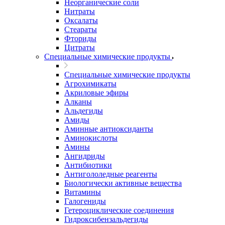
Неорганические соли
Нитраты
Оксалаты
Стеараты
Фториды
Цитраты
Специальные химические продукты
Специальные химические продукты
Агрохимикаты
Акриловые эфиры
Алканы
Альдегиды
Амиды
Аминные антиоксиданты
Аминокислоты
Амины
Ангидриды
Антибиотики
Антигололедные реагенты
Биологически активные вещества
Витамины
Галогениды
Гетероциклические соединения
Гидроксибензальдегиды