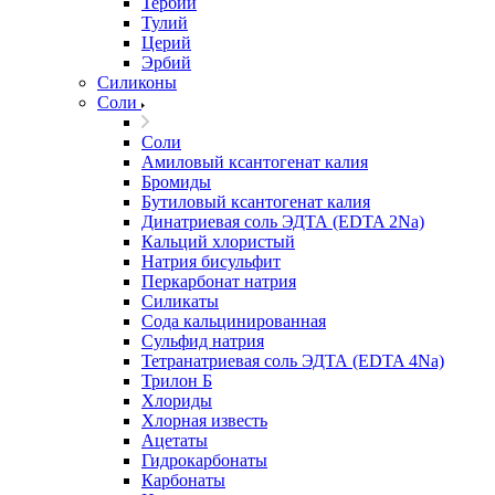
Тербий
Тулий
Церий
Эрбий
Силиконы
Соли
Соли
Амиловый ксантогенат калия
Бромиды
Бутиловый ксантогенат калия
Динатриевая соль ЭДТА (EDTA 2Na)
Кальций хлористый
Натрия бисульфит
Перкарбонат натрия
Силикаты
Сода кальцинированная
Сульфид натрия
Тетранатриевая соль ЭДТА (EDTA 4Na)
Трилон Б
Хлориды
Хлорная известь
Ацетаты
Гидрокарбонаты
Карбонаты