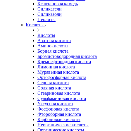
Ксантановая камедь
Силикагели
Силиказоли
Цеолиты
Кислоты
Кислоты
Азотная кислота
Аминокислоты
Борная кислота
Бромистоводородная кислота
Кремнефторидная кислота
Лимонная кислота
Муравьиная кислота
Ортофосфорная кислота
Серная кислота
Соляная кислота
Стеариновая кислота
Сульфаминовая кислота
Уксусная кислота
Фосфоновая кислота
Фтороборная кислота
Карбоновые кислоты
Неорганические кислоты
Органические кислоты