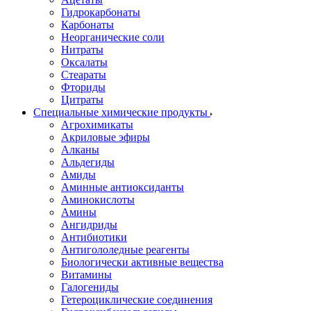
Гидрокарбонаты
Карбонаты
Неорганические соли
Нитраты
Оксалаты
Стеараты
Фториды
Цитраты
Специальные химические продукты
Агрохимикаты
Акриловые эфиры
Алканы
Альдегиды
Амиды
Аминные антиоксиданты
Аминокислоты
Амины
Ангидриды
Антибиотики
Антигололедные реагенты
Биологически активные вещества
Витамины
Галогениды
Гетероциклические соединения