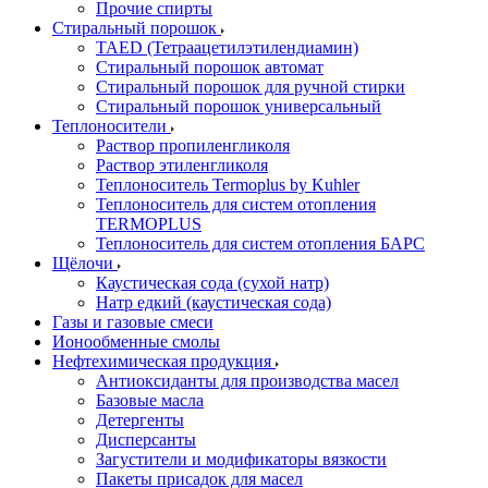
Прочие спирты
Стиральный порошок
TAED (Тетраацетилэтилендиамин)
Стиральный порошок автомат
Стиральный порошок для ручной стирки
Стиральный порошок универсальный
Теплоносители
Раствор пропиленгликоля
Раствор этиленгликоля
Теплоноситель Termoplus by Kuhler
Теплоноситель для систем отопления
TERMOPLUS
Теплоноситель для систем отопления БАРС
Щёлочи
Каустическая сода (сухой натр)
Натр едкий (каустическая сода)
Газы и газовые смеси
Ионообменные смолы
Нефтехимическая продукция
Антиоксиданты для производства масел
Базовые масла
Детергенты
Дисперсанты
Загустители и модификаторы вязкости
Пакеты присадок для масел