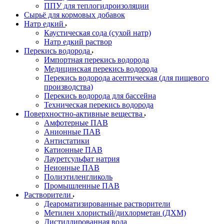
ППУ для теплогидроизоляции
Сырьё для кормовых добавок
Натр едкий
Каустическая сода (сухой натр)
Натр едкий раствор
Перекись водорода
Импортная перекись водорода
Медицинская перекись водорода
Перекись водорода асептическая (для пищевого
производства)
Перекись водорода для бассейна
Техническая перекись водорода
Поверхностно-активные вещества
Амфотерные ПАВ
Анионные ПАВ
Антистатики
Катионные ПАВ
Лауретсульфат натрия
Неионные ПАВ
Полиэтиленгликоль
Промышленные ПАВ
Растворители
Деароматизированные растворители
Метилен хлористый/дихлорметан (ДХМ)
Дистиллированная вода