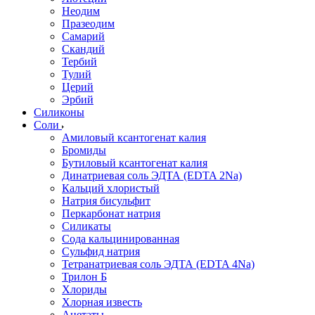
Неодим
Празеодим
Самарий
Скандий
Тербий
Тулий
Церий
Эрбий
Силиконы
Соли
Амиловый ксантогенат калия
Бромиды
Бутиловый ксантогенат калия
Динатриевая соль ЭДТА (EDTA 2Na)
Кальций хлористый
Натрия бисульфит
Перкарбонат натрия
Силикаты
Сода кальцинированная
Сульфид натрия
Тетранатриевая соль ЭДТА (EDTA 4Na)
Трилон Б
Хлориды
Хлорная известь
Ацетаты