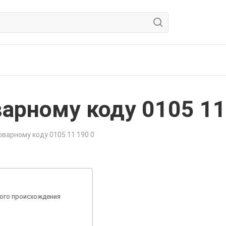
арному коду 0105 11
варному коду 0105 11 190 0
ного происхождения