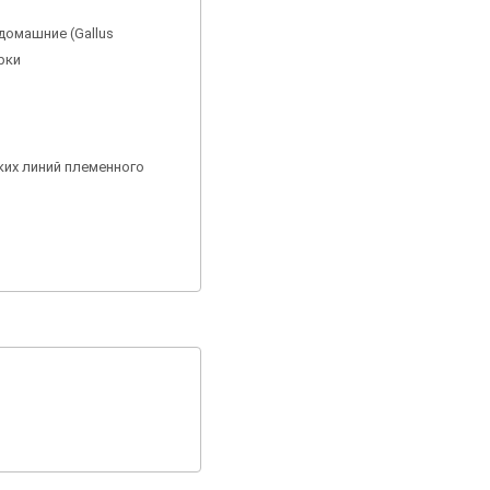
домашние (Gallus
арки
ких линий племенного