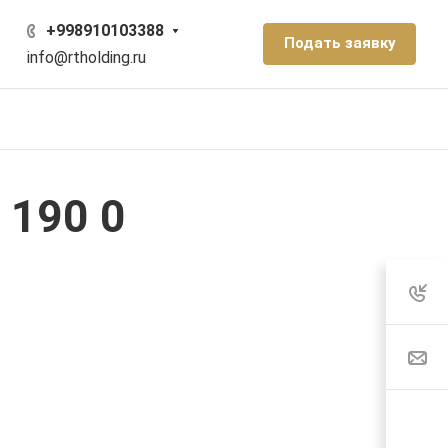
+998910103388
Подать заявку
info@rtholding.ru
 190 0