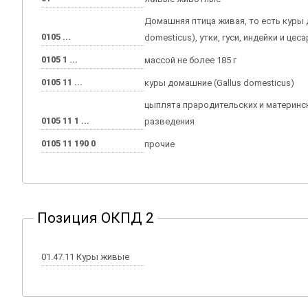
Домашняя птица живая, то есть куры 
0105 ...
domesticus), утки, гуси, индейки и цес
0105 1 ...
массой не более 185 г
0105 11 ...
куры домашние (Gallus domesticus)
цыплята прародительских и материнс
0105 11 1 ...
разведения
0105 11 190 0
прочие
Позиция ОКПД 2
01.47.11 Куры живые